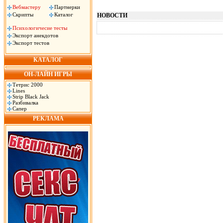
Вебмастеру
Партнерки
Скрипты
Каталог
НОВОСТИ
Психологичесие тесты
Экспорт анекдотов
Экспорт тестов
КАТАЛОГ
ОН-ЛАЙН ИГРЫ
Тетрис 2000
Lines
Strip Black Jack
Разбивалка
Сапер
РЕКЛАМА