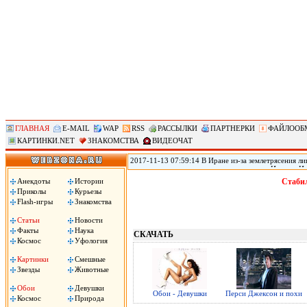
ГЛАВНАЯ
E-MAIL
WAP
RSS
РАССЫЛКИ
ПАРТНЕРКИ
ФАЙЛООБ
КАРТИНКИ.NET
ЗНАКОМСТВА
ВИДЕОЧАТ
2017-11-13 07:59:14 В Иране из-за землетрясения лиш
произошедшего в воскресенье на границе Ирана с Ир
временном жилье, сообщил источник в иранском Кра
Анекдоты
Истории
Стабил
вырасти, передает РИА «Новости».
Приколы
Курьезы
Flash-игры
Знакомства
Статьи
Новости
Факты
Наука
СКАЧАТЬ
Космос
Уфология
Картинки
Смешные
Звезды
Животные
Обои
Девушки
Обои - Девушки
Перси Джексон и похи
Космос
Природа