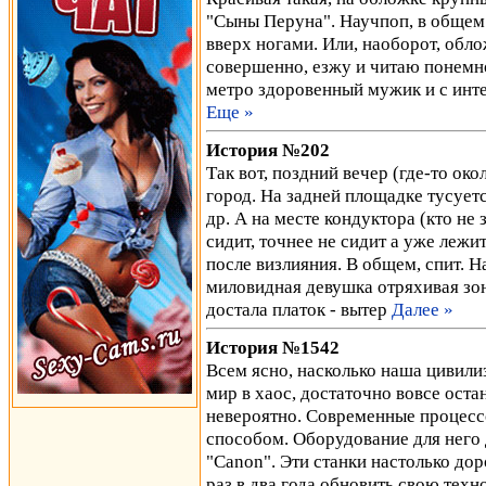
"Сыны Перуна". Научпоп, в общем.
вверх ногами. Или, наоборот, обло
совершенно, езжу и читаю понемног
метро здоровенный мужик и с ин
Еще »
История №202
Так вот, поздний вечер (где-то око
город. На задней площадке тусует
др. А на месте кондуктора (кто не 
сидит, точнее не сидит а уже лежи
после визлияния. В общем, спит. Н
миловидная девушка отряхивая зонт
достала платок - вытер
Далее »
История №1542
Всем ясно, насколько наша цивили
мир в хаос, достаточно вовсе оста
невероятно. Современные процес
способом. Оборудование для него 
"Canon". Эти станки настолько дор
раз в два года обновить свою тех