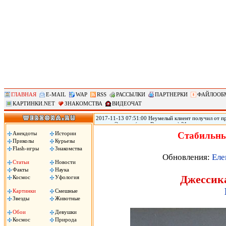
ГЛАВНАЯ
E-MAIL
WAP
RSS
РАССЫЛКИ
ПАРТНЕРКИ
ФАЙЛООБ
КАРТИНКИ.NET
ЗНАКОМСТВА
ВИДЕОЧАТ
2017-11-13 07:51:00 Неумелый клиент получил от пр
городе Эверетт (штат Вашингтон) 21-летняя прости
голову из-за того, что ей не понравился оральный 
Анекдоты
Истории
Стабильны
Пули застряли у него в голове, он не может говорить
Приколы
Курьезы
Flash-игры
Знакомства
Обновления:
Еле
Статьи
Новости
Факты
Наука
Джессика
Космос
Уфология
Картинки
Смешные
Звезды
Животные
Обои
Девушки
Космос
Природа