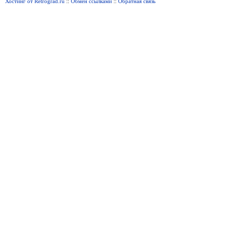
Хостинг от Retrograd.ru
::
Обмен ссылками
::
Обратная связь