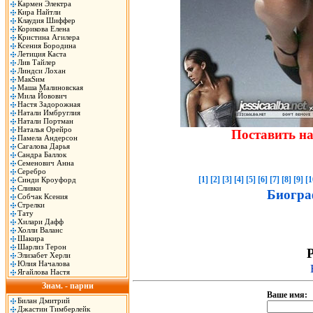
Кармен Электра
Кира Найтли
Клаудия Шиффер
Корикова Елена
Кристина Агилера
Ксения Бородина
Летиция Каста
Лив Тайлер
Линдси Лохан
МакSим
Маша Малиновская
Мила Йовович
Настя Задорожная
Натали Имбруглия
Натали Портман
Наталья Орейро
Поставить н
Памела Андерсон
Сагалова Дарья
Сандра Баллок
Семенович Анна
Серебро
[1]
[2]
[3]
[4]
[5]
[6]
[7]
[8]
[9]
[1
Синди Кроуфорд
Сливки
Биогра
Собчак Ксения
Стрелки
Тату
Хилари Дафф
Холли Валанс
Шакира
Шарлиз Терон
Р
Элизабет Херли
Юлия Началова
Ягайлова Настя
Знам. - парни
Ваше имя:
Билан Дмитрий
Джастин Тимберлейк