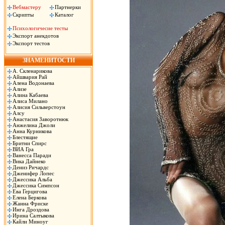
Вебмастеру
Партнерки
Скрипты
Каталог
Психологичесие тесты
Экспорт анекдотов
Экспорт тестов
ЗНАМЕНИТОСТИ
А. Скленарикова
Айшвария Рай
Алена Водонаева
Ализе
Алина Кабаева
Алиса Милано
Алисия Сильверстоун
Алсу
Анастасия Заворотнюк
Анжелина Джоли
Анна Курникова
Блестящие
Бритни Спирс
ВИА Гра
Ванесса Паради
Вика Дайнеко
Дениз Ричардс
Дженифер Лопес
Джессика Альба
Джессика Симпсон
Ева Герцигова
Елена Беркова
Жанна Фриске
Инга Дроздова
Ирина Салтыкова
Кайли Миноуг