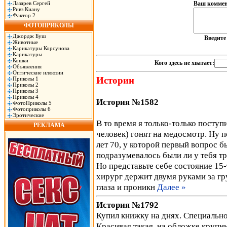
Лазарев Сергей
Ваш коммен
Ривз Киану
Фактор 2
ФОТОПРИКОЛЫ
Джордж Буш
Введит
Животные
Карикатуры Корсунова
Карикатуры
Кошки
Кого здесь не хватает:
Объявления
Оптические иллюзии
Истории
Приколы 1
Приколы 2
Приколы 3
Приколы 4
История №1582
ФотоПриколы 5
Фотоприколы 6
Эротические
В то время я только-только поступ
РЕКЛАМА
человек) гонят на медосмотр. Ну п
лет 70, у которой первый вопрос б
подразумевалось были ли у тебя тр
Но представьте себе состояние 15-
хирург держит двумя руками за гр
глаза и проникн
Далее »
История №1792
Купил книжку на днях. Специально 
Красивая такая, на обложке круп