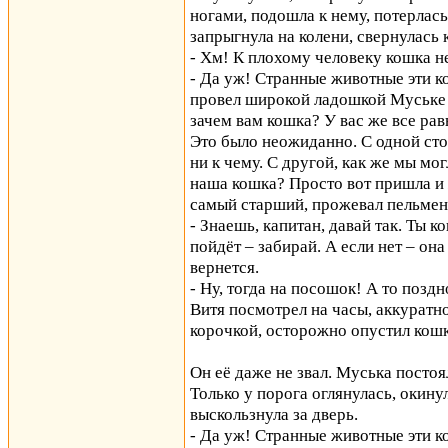
ногами, подошла к нему, потерлась
запрыгнула на колени, свернулась
- Хм! К плохому человеку кошка не
- Да уж! Странные животные эти к
провел широкой ладошкой Муське п
зачем вам кошка? У вас же все рав
Это было неожиданно. С одной сто
ни к чему. С другой, как же мы мог
наша кошка? Просто вот пришла и ж
самый старший, прожевал пельмень
- Знаешь, капитан, давай так. Ты к
пойдёт – забирай. А если нет – она
вернется.
- Ну, тогда на посошок! А то поздн
Витя посмотрел на часы, аккуратн
корочкой, осторожно опустил кошку
Он её даже не звал. Муська постоя
Только у порога оглянулась, окину
выскользнула за дверь.
- Да уж! Странные животные эти к