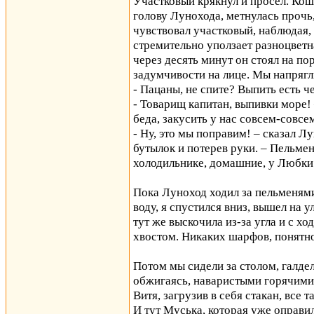
Участковый крякнул и просел. Кош
голову Лунохода, метнулась прочь
чувствовал участковый, наблюдая, 
стремительно уползает разноцветна
через десять минут он стоял на п
задумчивости на лице. Мы напрягл
- Пацаны, не спите? Выпить есть ч
- Товарищ капитан, выпивки море!
беда, закусить у нас совсем-совсе
- Ну, это мы поправим! – сказал Л
бутылок и потерев руки. – Пельме
холодильнике, домашние, у Любки
Пока Луноход ходил за пельменями
воду, я спустился вниз, вышел на у
тут же выскочила из-за угла и с хо
хвостом. Никаких шарфов, понятно
Потом мы сидели за столом, галдел
обжигаясь, наваристыми горячим
Витя, загрузив в себя стакан, все 
И тут Муська, которая уже оправил