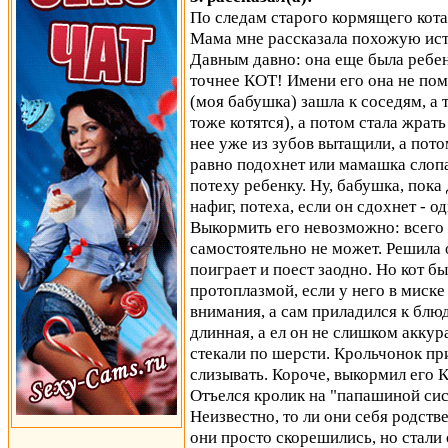
По следам старого кормящего кот
Мама мне рассказала похожую ис
Давным давно: она еще была ребен
точнее КОТ! Имени его она не пом
(моя бабушка) зашла к соседям, а 
тоже котятся), а потом стала жрат
нее уже из зубов вытащили, а пото
равно подохнет или мамашка слопа
потеху ребенку. Ну, бабушка, пока
нафиг, потеха, если он сдохнет - о
Выкормить его невозможно: всего 3
самостоятельно не может. Решила 
поиграет и поест заодно. Но кот б
протоплазмой, если у него в миске
внимания, а сам приладился к блю
длинная, а ел он не слишком акку
стекали по шерсти. Крольчонок при
слизывать. Короче, выкормил его К
Отъелся кролик на "папашиной сис
Неизвестно, то ли они себя родстве
они просто скорешились, но стали 