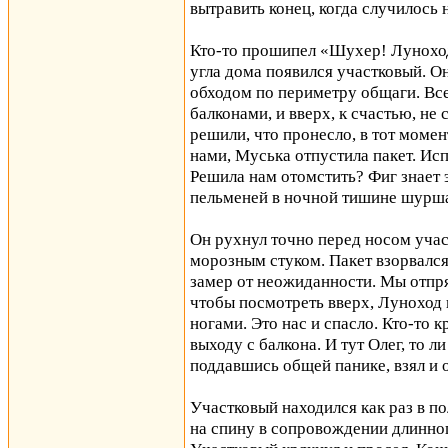
вытравить конец, когда случилось
Кто-то прошипел «Шухер! Луноход!»
угла дома появился участковый. О
обходом по периметру общаги. Вс
балконами, и вверх, к счастью, не 
решили, что пронесло, в тот момент
нами, Муська отпустила пакет. Ис
Решила нам отомстить? Фиг знает 
пельменей в ночной тишине шурша
Он рухнул точно перед носом учас
морозным стуком. Пакет взорвался
замер от неожиданности. Мы отпря
чтобы посмотреть вверх, Луноход 
ногами. Это нас и спасло. Кто-то 
выходу с балкона. И тут Олег, то ли
поддавшись общей панике, взял и 
Участковый находился как раз в по
на спину в сопровождении длинног