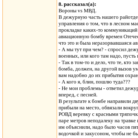
8. рассказал(а):
Вороны vs МВД.
В дежурную часть нашего райотде
управления о том, что в лесном ма
прокладке каких-то коммуникаций
авиационную бомбу времен Отечес
что это и была неразорвавшаяся а
- А мы тут при чем? - спросил де
военных, или кого там надо, пусть
- Так в том-то и дело, что те, кто 
бомба, должен, на другой вызов ум
вам надобно до их прибытия охран
- А кого я, блин, пошлю туда???
- Не мои проблемы - ответил дежур
вперед, с песней.
В результате к бомбе направили д
прибыли на место, обвязали вокру
РОВД веревку с красными тряпочка
паре метров неподалеку на травке 
им объяснили, надо было часов пя
водочкой и закусоном, чтобы не бы