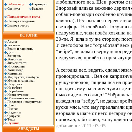
любопытного пса. Щен, ростом с 
Вебмастеру
Партнерки
Здоровый дядька вежливо держал ег
Скрипты
Каталог
собаки-поводыри особенно крупны
Психологичесие тесты
клиента). Пёс пытался перевести 
Экспорт анекдотов
Экспорт тестов
светофора. На зелёный. Получил в
недоумение, таки повёл хозяина на
ИСТОРИИ
30-ти. Я, шла в ту же сторону, поэ
Армия
У светофора пёс "отработал" весь 
Без темы
Врачи и пациенты
"зебре", не давая свернуть посред
Дети
Женщины
недоумевая, привёл на предыдущий
Животные
Знаменитости
Иностранцы
А сегодня пёс, видать, сдавал экзам
Компьютер
Криминал
провоцировали... Вёл он капризну
Маршрутки, автобусы
Менты и гаишники
ручку-поводок, тащила пса на прое
На дорогах
посадить ему на спину чужих детей
На работе
На рыбалке
было видеть его лицо! "Упёршись 
Новые русские
Объявления из газет
выводил на "зебру", не давал пройт
Продавцы и покупатели
Психи
куски мяса, что ему предлагали ц
Пьянки
взорвали в шаге от него петарду о
Студенты
Супруги
понюхал, заботливо, жопу клиентк
Теща
Лучшие
добавлено: 2011-03-05
АНЕКДОТЫ