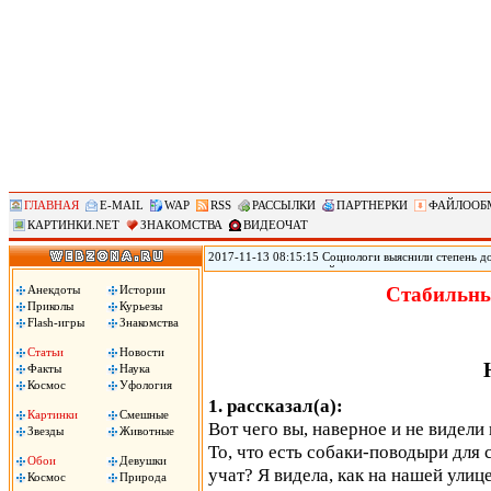
ГЛАВНАЯ
E-MAIL
WAP
RSS
РАССЫЛКИ
ПАРТНЕРКИ
ФАЙЛООБ
КАРТИНКИ.NET
ЗНАКОМСТВА
ВИДЕОЧАТ
2017-11-13 08:15:15 Социологи выяснили степень д
журналистам и полицейским, следует из результато
(ВЦИОМ). Согласно данным исследования ВЦИОМ, по
Анекдоты
Истории
Стабильны
полицейские – 3,12 баллов. При этом 40% заявили, 
Приколы
Курьезы
услышали это слово, передает РИА «Новости».
Flash-игры
Знакомства
Статьи
Новости
Факты
Наука
Космос
Уфология
1. рассказал(а):
Картинки
Смешные
Вот чего вы, наверное и не видели 
Звезды
Животные
То, что есть собаки-поводыри для 
Обои
Девушки
учат? Я видела, как на нашей улиц
Космос
Природа