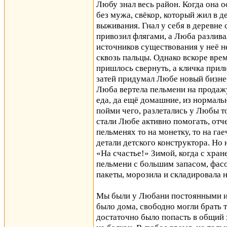
Любу знал весь район. Когда она 
без мужа, свёкор, который жил в д
выживания. Гнал у себя в деревн
привозил флягами, а Люба разливал
источников существования у неё н
сквозь пальцы. Однако вскоре вре
пришлось свернуть, а кличка прили
затей придумал Любе новый бизнес
Люба вертела пельмени на продаж
еда, да ещё домашние, из нормальн
пойми чего, разлетались у Любы то
стали Любе активно помогать, отче
пельменях то на монетку, то на гае
детали детского конструктора. Но 
«На счастье!» Зимой, когда с хра
пельмени с большим запасом, фас
пакеты, морозила и складировала 
Мы были у Любани постоянными и 
было дома, свободно могли брать то
достаточно было попасть в общий 