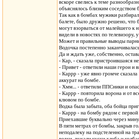
вскоре свелись к теме разнообраз
объяснялось близким соседством 
Так как в бомбах мужики разбирал
балете, было дружно решено, что
могут взорваться от малейшего к н
видели в новостях по телевизору, 
Может и правильные выводы парни
Водочка постепенно заканчивалась
Да и ждать уже, собственно, остав
- Кар, - сказала пристроившаяся н
- Привет - ответили наши герои и 
- Каррр - уже явно громче сказала
аккурат на бомбе.
- Хмм... - ответили ППСники и опа
- Каррр - повторила ворона и от в
клювом по бомбе.
Водка была забыта, оба бойца приг
- Каррр - на бомбу рядом с первой
Приехавшие буквально через мину
В пяти метрах от бомбы, закрыв г
неподалеку на подстеленной на тра
водки, лежали куски хлеба и колб