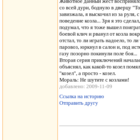
Животное данный жест восприняло 
со всей дури, боднуло в дверцу "Т
завизжала, я выскочил из за руля,
поведение козла... Зря я это сделал
подумал, что я тоже вышел поиграт
боевой клич и рванул от козла вок
отстал, то ли играть надоело, то ли
паровоз, юркнул в салон и, под ис
газу позорно покинули поле боя...
Вторая серия приключений началас
объяснял, как какой-то козел помял
"козел", а просто - козел.
Мораль: Не шутите с козлами!
добавлено: 2009-11-09
Ссылка на историю
Отправить другу