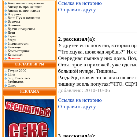
Ссылка на историю
Алкоголики и наркоманы
Анекдоты про женщин
Отправить другу
Анекдоты про психов
В дороге...
Вини Пух и компания
Вовочка
Военные
Врачи и пациенты
Дети
Евреи
2. рассказал(а):
Звери
Знаменитости
У друзей есть попугай, который п
Кавказцы
"Что,сцука, шоколад жрёшь?" Их с
Компьютерные
Криминал
Очередная пьянка у них дома. Поз
Лучшие
Стоят трое в прихожей, уже одетые
ОН-ЛАЙН ИГРЫ
большой нужде. Тишина...
Тетрис 2000
Lines
Раздаёцца какая-то возня и шелест
Strip Black Jack
Разбивалка
тишину вопль попугая:"ЧТО, С
Сапер
добавлено: 2010-10-06
РЕКЛАМА
Ссылка на историю
Отправить другу
3. рассказал(а):