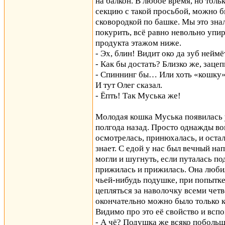
на балкон. В любое время, но тол
секцию с такой просьбой, можно б
сковородкой по башке. Мы это знал
покурить, всё равно невольно упи
продукта этажом ниже.
- Эх, блин! Видит око да зуб неймё
- Как бы достать? Близко же, зацепи
- Спиннинг бы… Или хоть «кошку
И тут Олег сказал.
- Ёпть! Так Муська же!
Молодая кошка Муська появилась у
полгода назад. Просто однажды во
осмотрелась, принюхалась, и оста
знает. С едой у нас был вечный нап
могли и шугнуть, если путалась по
прижилась и прижилась. Она люби
чьей-нибудь подушке, при попытк
цепляться за наволочку всеми четв
окончательно можно было только 
Видимо про это её свойство и вспо
- А чё? Подушка же всяко побольш