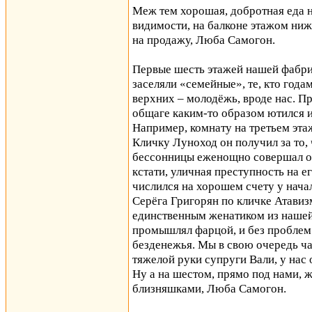
Меж тем хорошая, добротная еда н
видимости, на балконе этажом ниж
на продажу, Люба Самогон.
Первые шесть этажей нашей фабри
заселяли «семейные», те, кто года
верхних – молодёжь, вроде нас. П
общаге каким-то образом ютился 
Например, комнату на третьем эта
Кличку Луноход он получил за то, 
бессонницы еженощно совершал обх
кстати, уличная преступность на е
числился на хорошем счету у нача
Серёга Григорян по кличке Атавиз
единственным женатиком из нашей 
промышлял фарцой, и без проблем
безденежья. Мы в свою очередь ча
тяжелой руки супруги Вали, у нас 
Ну а на шестом, прямо под нами, 
близняшками, Люба Самогон.