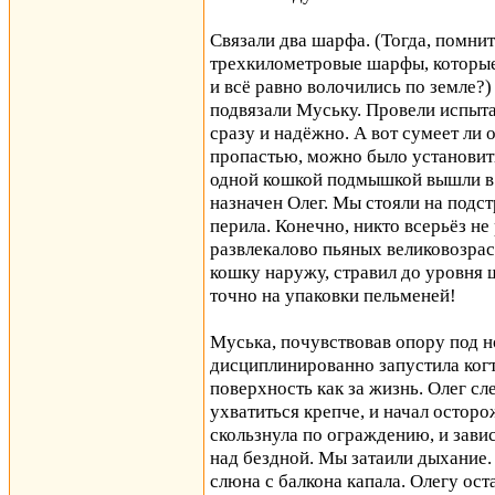
Связали два шарфа. (Тогда, помнит
трехкилометровые шарфы, которые
и всё равно волочились по земле?
подвязали Муську. Провели испыт
сразу и надёжно. А вот сумеет ли
пропастью, можно было установить
одной кошкой подмышкой вышли в
назначен Олег. Мы стояли на подс
перила. Конечно, никто всерьёз не 
развлекалово пьяных великовозра
кошку наружу, стравил до уровня ш
точно на упаковки пельменей!
Муська, почувствовав опору под н
дисциплинированно запустила когти
поверхность как за жизнь. Олег сл
ухватиться крепче, и начал остор
скользнула по ограждению, и завис
над бездной. Мы затаили дыхание.
слюна с балкона капала. Олегу ос