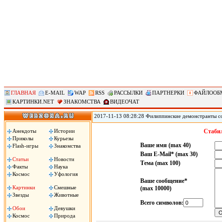
ГЛАВНАЯ
E-MAIL
WAP
RSS
РАССЫЛКИ
ПАРТНЕРКИ
ФАЙЛООБ
КАРТИНКИ.NET
ЗНАКОМСТВА
ВИДЕОЧАТ
2017-11-13 08:28:28 Филиппинские демонстранты с
против «американского империализма» сожгли чуче
Ассоциации государств Юго-Восточной Азии (АСЕА
Анекдоты
Истории
Стабил
вместе с началом 31-го саммита АСЕАН. Демонстран
Приколы
Курьезы
машина!», сожгли чучело президента Трампа.
Ваше имя (max 40)
Flash-игры
Знакомства
Ваш E-Mail* (max 30)
Статьи
Новости
Тема (max 100)
Факты
Наука
Космос
Уфология
Ваше сообщение*
Картинки
Смешные
(max 10000)
Звезды
Животные
Всего символов:
Обои
Девушки
Космос
Природа