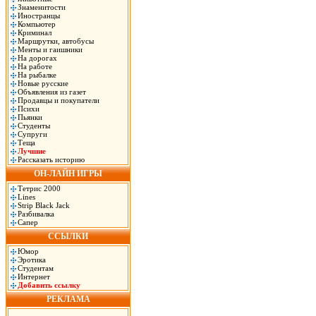
Знаменитости
Иностранцы
Компьютер
Криминал
Маршрутки, автобусы
Менты и гаишники
На дорогах
На работе
На рыбалке
Новые русские
Объявления из газет
Продавцы и покупатели
Психи
Пьянки
Студенты
Супруги
Теща
Лучшие
Рассказать историю
ОН-ЛАЙН ИГРЫ
Тетрис 2000
Lines
Strip Black Jack
Разбивалка
Сапер
ССЫЛКИ
Юмор
Эротика
Студентам
Интернет
Добавить ссылку
РЕКЛАМА