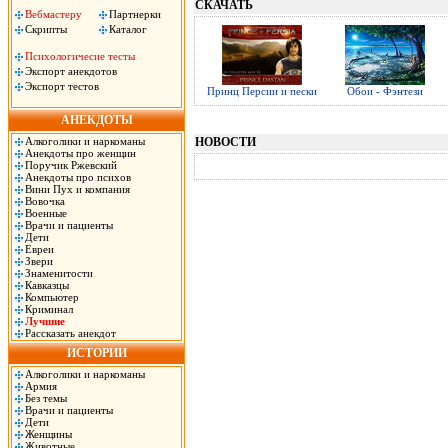
СКАЧАТЬ
Вебмастеру
Партнерки
Скрипты
Каталог
Психологичесие тесты
Экспорт анекдотов
Экспорт тестов
Принц Персии и пески
Обои - Фэнтези
АНЕКДОТЫ
Алкоголики и наркоманы
НОВОСТИ
Анекдоты про женщин
Поручик Ржевский
Анекдоты про психов
Вини Пух и компания
Вовочка
Военные
Врачи и пациенты
Дети
Евреи
Звери
Знаменитости
Кавказцы
Компьютер
Криминал
Лучшие
Рассказать анекдот
ИСТОРИИ
Алкоголики и наркоманы
Армия
Без темы
Врачи и пациенты
Дети
Женщины
Животные