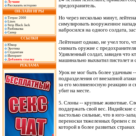
Лучшие
предохранитель.
Рассказать историю
ОН-ЛАЙН ИГРЫ
Но через несколько минут, лейтен
Тетрис 2000
Lines
симулировать вооруженное нападе
Strip Black Jack
Разбивалка
набросился на одного солдата, за
Сапер
ССЫЛКИ
Лейтенант однако, не учел того, ч
Юмор
снимать оружие с предохранителя 
Эротика
Студентам
Удивленный солдат, завидев что к
Интернет
Добавить ссылку
машинально выхватил пистолет и с
РЕКЛАМА
Урок не мог быть более удачным --
подразделения от внезапной атаки
за его молниеносную реакцию и с
убит на месте.
5. Слоны -- крупные животные. Сл
поддержать свой вес. Индийские с
настолько сильные, что в юго-зап
переноски тяжеленных бревен с п
которой в более развитых странах 