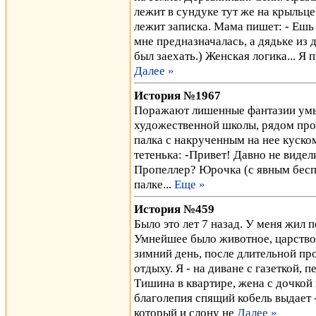
лежит в сундуке тут же на крыльце
лежит записка. Мама пишет: - Ешь 
мне предназначалась, а дядьке из д
был заехать.) Женская логика... Я
Далее »
История №1967
Поражают лишенные фантазии умы
художественной школы, рядом прох
палка с накрученным на нее куско
тетенька: -Привет! Давно не видел
Пропеллер? Юрочка (с явным беспо
палке...
Еще »
История №459
Было это лет 7 назад. У меня жил 
Умнейшее было животное, царство 
зимний день, после длительной пр
отдыху. Я - на диване с газеткой, п
Тишина в квартире, жена с дочкой 
благолепия спящий кобель выдает 
который и слону не
Далее »