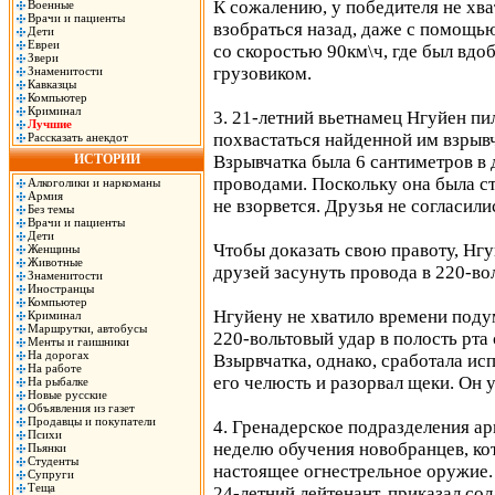
К сожалению, у победителя не хва
Военные
Врачи и пациенты
взобраться назад, даже с помощью
Дети
Евреи
со скоростью 90км\ч, где был вд
Звери
грузовиком.
Знаменитости
Кавказцы
Компьютер
Криминал
3. 21-летний вьетнамец Нгуйен пи
Лучшие
похвастаться найденной им взрыв
Рассказать анекдот
ИСТОРИИ
Взрывчатка была 6 сантиметров в 
проводами. Поскольку она была ст
Алкоголики и наркоманы
Армия
не взорвется. Друзья не согласили
Без темы
Врачи и пациенты
Дети
Чтобы доказать свою правоту, Нгу
Женщины
Животные
друзей засунуть провода в 220-во
Знаменитости
Иностранцы
Компьютер
Нгуйену не хватило времени подум
Криминал
Маршрутки, автобусы
220-вольтовый удар в полость рта
Менты и гаишники
На дорогах
Взырвчатка, однако, сработала ис
На работе
его челюсть и разорвал щеки. Он у
На рыбалке
Новые русские
Объявления из газет
Продавцы и покупатели
4. Гренадерское подразделения а
Психи
неделю обучения новобранцев, ко
Пьянки
Студенты
настоящее огнестрельное оружие.
Супруги
Теща
24-летний лейтенант, приказал со