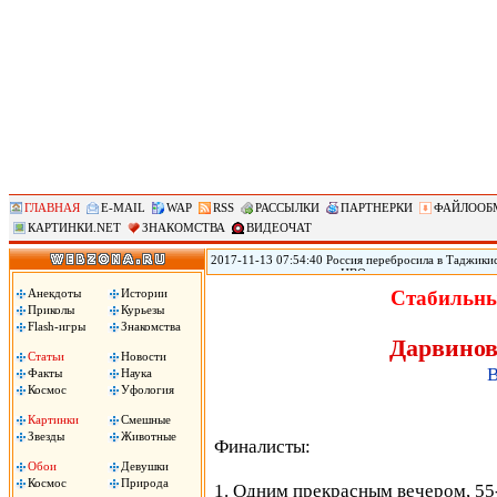
ГЛАВНАЯ
E-MAIL
WAP
RSS
РАССЫЛКИ
ПАРТНЕРКИ
ФАЙЛООБ
КАРТИНКИ.NET
ЗНАКОМСТВА
ВИДЕОЧАТ
2017-11-13 07:54:40 Россия перебросила в Таджикис
самолетов и вертолетов ЦВО на антитеррористическ
Таджикистан, сообщил помощник командующего вой
Анекдоты
Истории
Стабильны
вертолетов Центрального военного округа переброш
Приколы
Курьезы
в совместных учениях по антитеррору, в которых пр
Flash-игры
Знакомства
цитирует РИА «Новости» Рощупкина.
Дарвинов
Статьи
Новости
В
Факты
Наука
Космос
Уфология
Картинки
Смешные
Звезды
Животные
Финалисты:
Обои
Девушки
Космос
Природа
1. Одним прекрасным вечером, 55