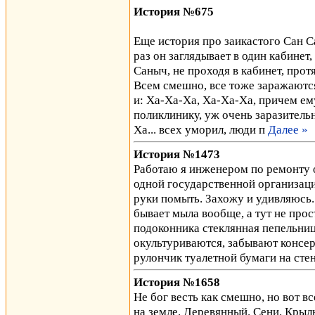
История №675
Еще история про заикастого Сан С
раз он заглядывает в один кабинет,
Саныч, не проходя в кабинет, протя
Всем смешно, все тоже заражаются
и: Ха-Ха-Ха, Ха-Ха-Ха, причем ем
поликлинику, уж очень заразительн
Ха... всех уморил, люди п
Далее »
История №1473
Работаю я инженером по ремонту о
одной государственной организаци
руки помыть. Захожу и удивляюсь. 
бывает мыла вообще, а тут не прос
подоконника стеклянная пепельниц
окультуриваются, забывают консе
рулончик туалетной бумаги на сте
История №1658
Не бог весть как смешно, но вот в
на земле. Деревянный. Сени. Крыл