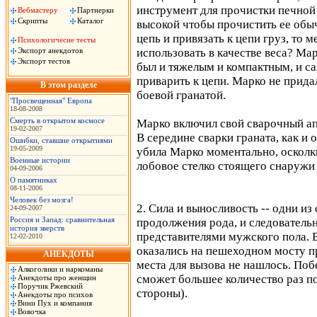
инструмент для прочистки печной
Вебмастеру
Партнерки
Скрипты
Каталог
высокой чтобы прочистить ее обыч
цепь и привязать к цепи груз, то 
Психологичесие тесты
Экспорт анекдотов
использовать в качестве веса? Ма
Экспорт тестов
был и тяжелым и компактным, и с
приварить к цепи. Марко не придал
В этом разделе
боевой гранатой.
"Просвещенная" Европа
18-08-2008
Смерть в открытом космосе
Марко включил свой сварочный апп
19-02-2007
В середине сварки граната, как и 
Ошибки, ставшие открытиями
19-05-2009
убила Марко моментально, осколк
Военные истории
лобовое стелко стоящего снаружи 
04-09-2006
О памятниках
08-11-2006
Человек без мозга!
2. Сила и выносливость -- одни и
24-09-2007
Россия и Запад: сравнительная
продолжения рода, и следователь
история зверств
представителями мужского пола. 
12-02-2010
оказались на пешеходном мосту 
АНЕКДОТЫ
места для вызова не нашлось. Поб
Алкоголики и наркоманы
сможет большее количество раз 
Анекдоты про женщин
Поручик Ржевский
стороны).
Анекдоты про психов
Вини Пух и компания
Вовочка