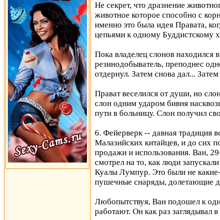
Не секрет, что дразнение животно
животное которое способно с корн
именно это была идея Правата, ко
цепьями к одному Буддистскому х
Пока владелец слонов находился в
резинодобыватель, преподнес одно
отдернул. Затем снова дал... Затем
Прават веселился от души, но слон
слон одним ударом бивня насквозь
пути в больницу. Слон получил сво
6. Фейерверк -- давная традиция в
Малазийских китайцев, и до сих п
продажи и использования. Ван, 29
смотрел на то, как люди запускал
Куалы Лумпур. Это были не какие
пушечные снаряды, долетающие до
Любопытствуя, Ван подошел к одн
работают. Он как раз заглядывал в