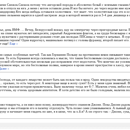
имени Снежок.Снежок потому что ангорской породы и абсолютно белый с зелеными глазами.
ли в отпуск на юга ,а меня с котом оставили дома.И все бы ничего ,но через неделю мне ну
мандировку.Кто когда нибкдь оставался холостяком . тот знает .что холостятская еда это в 
венно пельмени варятся в одной кастрюле .вода в которой меняется раз в 3-4 дня ,яишница в
е, день ВМФ. ... Вечер, Белорусский вокзал, иду на электричку через пригородные кассы. В
 на спине мужичок лет пятидесяти, укрытый Андреевским флагом, а на груди бескозырка с 
д мужичком с растерянными рожами стоят два молодых ППСника и чешут в затылках. Я сур
авшим героем! Один вздрогнул, машинально потянул с головы фуражку, второй пихает его л
т еще!
Еще »
н самых особенных матчей. Так как Германию Польшу на протяжении веков связывают такие,
я. То есть Германия всегда склонялась к мысли, что таким бестолковым соседям досталос
русской обстоятельностью несколько раз исправляли этот недостаток. Что конечно же усили
зумном мире, но эти бестолковые поляки, наверное в крови имеют пристрастие к хаосу, п
Далее »
Господа, от каждаго лекарство может быть как польза так и вред. Одни лексредства вводять
... орально, то есть через рот. А некоторые ваще в жопу суют! Есть у меня один знакомый. В
детстве ужасная история приключилась. Было мальчику тогда лет 6-7. Мальчик очень любил пл
 очччень, ну очеень здоровым аппетитом. И хотя детство его не было голодным, мальчик по
взял товарисча, а он взял свою псину, жизнерадостного спаниеля Джони. Пока Джони радов
внецо и мы оттащили его в палатку отдохнуть. Чуть позже сами упаковываемся. А пьяный др
руку и начинает меня гладить по шее, я в шоке, что за х.й.я? А он строго так: - Джони, сук