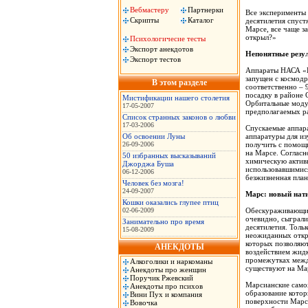
Вебмастеру
Партнерки
Все эксперименты 
Скрипты
Каталог
десятилетия спуст
Марсе, все чаще з
открыл?»
Психологичесие тесты
Экспорт анекдотов
Непонятные резу
Экспорт тестов
Аппараты НАСА «Ви
запущен с космодр
В этом разделе
соответственно – 
посадку в районе C
Мистификации нашего столетия
Орбитальные модул
17-05-2007
предполагаемых ра
Список странных законов о любви
17-03-2006
Спускаемые аппар
Об освоении Луны
аппаратуры для и
26-09-2006
получить с помощь
на Марсе. Соглас
50 избранных высказываний
химическую активн
Джорджа Буша
использовавшимися
06-12-2006
безжизненная план
Человек без мозга!
24-09-2007
Марс: новый нат
Кошки оказались глупее птиц
02-06-2009
Обескураживающие
очевидно, сыграли
Занимательно про время
десятилетия. Толь
15-08-2009
неожиданных откры
которых позволяю
АНЕКДОТЫ
воздействием жидк
промежутках между
Алкоголики и наркоманы
существуют на Мар
Анекдоты про женщин
Поручик Ржевский
Марсианские самох
Анекдоты про психов
образование котор
Вини Пух и компания
поверхности Марс
Вовочка