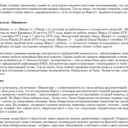
были успешно проведены, однако их результаты оказались настолько неожиданными, что да
я, интерпретируются взаимоисключающим образом. Тем не менее, последние открытия, сов
аставляют ученых вместо сакраментального «есть ли жизнь на Марсе?» задаваться вопросом
льтаты «Викингов»
кинг-1» и «Викинг-2» (Viking 1,2) состояли из орбитального и посадочного модулей. «В
ома на мысе Канаверал 20 августа 1975 года, вышел на орбиту вокруг Марса 19 июня 1976 
9 сентября 1975 года и 7 августа 1976 года. Посадочный аппарат зонда «Викинг-1» осущес
hryse Planitia 20 июля 1976 года, зонда «Викинг-2» - в районе Utopia Planitia 3 сентября 19
и обоих кораблей вели съемку Марса с орбиты – в частности, снимки использовались для к
йонах посадки спускаемых аппаратов. Перед последними стояли особые задачи.
аты были оснащены камерами для передачи изображений поверхности, сейсмографами, ком
зучения свойств атмосферы Красной планеты. Однако наиболее ценную информацию ученые
ю комплекта их 3 «биологических» экспериментов – они должны были дать ответ на вопро
но официальной информации НАСА, биодетекторы зарегистрировали «неожиданную и таин
ость марсианской почвы. Тем не менее, безусловных признаков наличия жизни в соответств
 при постановке и интерпретации экспериментов, обнаружено не было. Человечество узнал
ета.
иск
 результаты, полученные «Викингами», и невозможность их сколь-нибудь вразумительной 
 свою роль в том, что исследования Марса с помощью автоматических станций прекратилис
ко аппараты «новой волны» , приступившие к детальному исследованию соседней планеты, п
тий. На Марсе была найдена вода – более того, были обнаружены гигантские ледяные озе
т считать их замерзшими океанами. Были обнаружены неопровержимые свидетельства эрози
их сред. На снимках, сделанных в разные периоды, выявлены совсем свежие «потоки», поя
 съемкой. Это, скорее всего, свидетельствует о том, что «водопады» жидкой воды или во
се и в наши дни.
одные зонды Spirit и Opportunity также принесли немало удивительных открытий. Открыти
ых происходит лишь в водных растворов, подтвердило наличие океанов на Красной планет
а были обнаружены целые «поляны» округлых образований голубовато-синего цвета непон