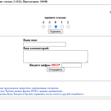
нг статьи: 2 (4/2), Просмотров: 16446
оцените статью:
-2
-1
0
1
2
Ваше имя:
Ваш комментарий:
Введите цифры
30953
*
ма предложила запретить электронные сигареты
лод Чаплин назвал фильм НТВ о церкви адекватным
оны Деда Хасана в Грузии сорвались из-за статуса друзей покойного