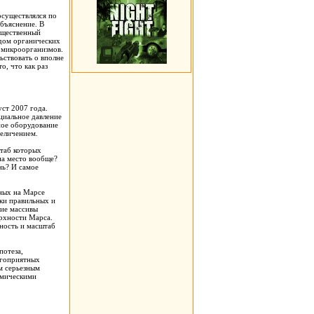
осуществлялся по
бъяснение. В
ущественный
одом органических
а микроорганизмов.
ьствовать о вполне
о, что как раз
уст 2007 года.
циальное давление
ное оборудование
величением.
штаб которых
на место вообще?
нь? И самое
ных на Марсе
ки правильных и
шие массивы
ерхности Марса.
нность и масштаб
потеза,
агоприятных
м серьезным
смическими