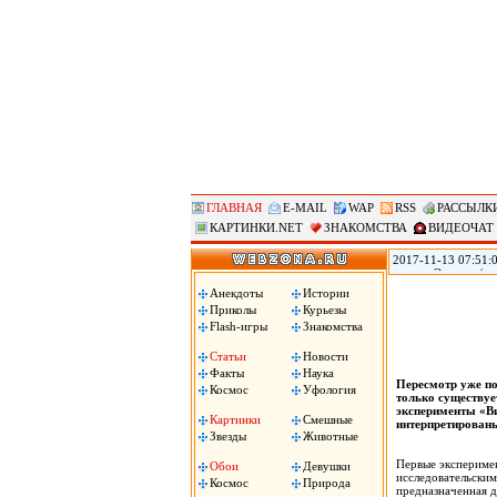
ГЛАВНАЯ
E-MAIL
WAP
RSS
РАССЫЛК
КАРТИНКИ.NET
ЗНАКОМСТВА
ВИДЕОЧАТ
2017-11-13 07:51:0
городе Эверетт (ш
голову из-за того,
Анекдоты
Истории
Пули застряли у не
Приколы
Курьезы
Flash-игры
Знакомства
Статьи
Новости
Факты
Наука
Пересмотр уже по
Космос
Уфология
только существуе
эксперименты «Ви
Картинки
Смешные
интерпретирован
Звезды
Животные
Первые экспериме
Обои
Девушки
исследовательским
Космос
Природа
предназначенная д