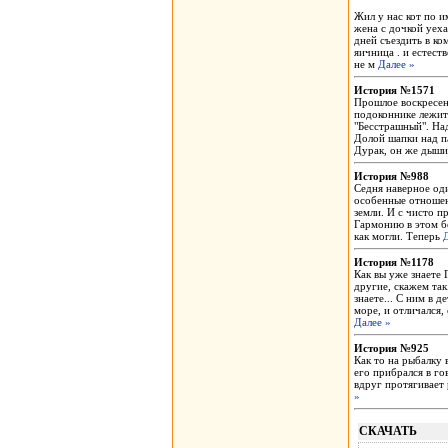
Жил у нас кот по 
жена с дочкой уеха
дней съездить в ко
яичница . и естест
не м
Далее »
История №1571
Прошлое воскресень
подоконнике лежит
"Бесстрашный". На
Долой шапки над п
Дурак, он же дыши
История №988
Седня наверное оди
особенные отношени
земли. И с чисто п
Гармонию в этом бе
как могли. Теперь
История №1178
Как вы уже знаете 
другие, скажем так
знаете... С ним в 
море, и отличался,
Далее »
История №925
Как то на рыбалку 
его прибрался в го
вдруг протягивает 
»
СКАЧАТЬ