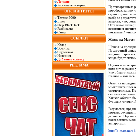
Лучшие
Рассказать историю
Противоречивые ре
преобразованию «
ОН-ЛАЙН ИГРЫ
серии пиролитиче
Тетрис 2000
разброс результат
Lines
веществ, что, сог
Strip Black Jack
Остальные экспери
Разбивалка
вероятном значите
Сапер
показавший «наиху
ССЫЛКИ
Жизнь на Марсе:
Юмор
Шансы на проверку
Эротика
Посадочный аппара
Студентам
водяных паров в а
Интернет
зонда будет включ
Добавить ссылку
РЕКЛАМА
Однако если откры
выходит за рамки 
Что общего между 
главное – имелась
Ответ на последн
многочисленных о
симметричных. Поя
снимков сверхвысо
Как это обычно бы
будущих открытий
Разумеется, предп
противоречащая н
условиях. Однако 
последствиям мож
аппаратами.
http://x-mars.narod