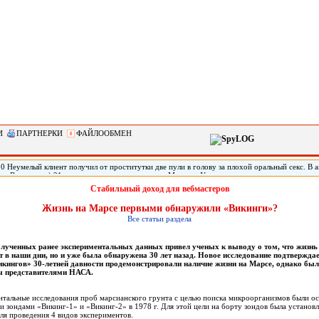
И
ПАРТНЕРКИ
ФАЙЛООБМЕН
0 Неумелый клиент получил от проститутки две пули в голову за плохой оральный секс. В 
тат Вашингтон) 21-летняя проститутка по имени Марисса Уоллен дважды выстрелила своему
 что ей не понравился оральный секс с ним. Мужчину обнаружили живым спустя три дня по
Стабильный доход для вебмастеров
го в голове, он не может говорить.
Жизнь на Марсе первыми обнаружили «Викинги»?
Все статьи раздела
лученных ранее экспериментальных данных привел ученых к выводу о том, что жизнь
т в наши дни, но и уже была обнаружена 30 лет назад. Новое исследование подтверждае
кингов» 30-летней давности продемонстрировали наличие жизни на Марсе, однако был
ы представителями НАСА.
нтальные исследования проб марсианского грунта с целью поиска микроорганизмов были о
и зондами «Викинг-1» и «Викинг-2» в 1978 г. Для этой цели на борту зондов была установл
ля проведения 4 видов экспериментов.