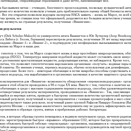
 нитевидные, спиралевидные образования и даже нечто, напоминающее мох.
 был выявлен метан – очевидно, биогенного происхождения, поскольку вулканической акт
ценки его количества позволили ученым дать приблизительную оценку общей биомассы мет
. Все эти открытия позволили ведущим экспертам НАСА заявить – жизнь на Марсе, по всей 
очка зрения, не ставшая пока что официальной, разделяется все большим количеством учены
му взглянуть на странные результаты, полученные «Викингами».
ия результатов
 (Dirk Schulze-Makuch) из университета штата Вашингтон и Юп Хуткупер (Joop Houtkoop
са Либега (г. Гессен, Германия) пересмотрели результаты, полученные 30 лет назад марсиа
зондами «Викинг-1» и «Викинг-2», и подтвердили уже неофициально высказывавшееся экс
жизни на Марсе в наши дни.
гипотезу о том, что на Марсе существует жизнь в виде простейших микроорганизмов, об
одрода (H2O2). Температура замерзания подобной жидкости может составлять около минус
е достижении кристаллизация жидкости, разрушающая клетки, не наблюдается. Кроме того,
пична, что позволяет гипотетическим марсианским организмам «получать» водяные пары 
 планеты. По мнению ученых, перекись водорода, обычно используемая для дезинфекции,
процессами. Более того – некоторые обитающие в почве микробы способны существовать в 
екиси водорода, она вырабатывается в организмах насекомых в качестве защитного средств
иоэкспериментов для «Викингов» возможность обнаружения «перекисноводородных» органи
вания в этой области проводились в 90-е годы ХХ века. Вместе с тем, гипотеза о наличии н
 обитающих в среде с высоким содержанием перекиси водорода, способна удовлетворитель
ротиворечивые результаты экспериментов, проводившихся на «Викингах». Так, окисляющее
щейся из мертвых клеток, приводит к быстрому снижению количества органической материи
ельный результат, полученный в ходе экспериментов с газовым хроматографом и масс-спе
видетельствует также результат, полученный ранее группой Рафаэля Наварро-Гонзалеза (Raf
ерситета Мехико – с помощью аналогичного эксперимента ему не удалось зафиксировать на
организмов в образцах грунта, взятых в прибрежных районах Антарктиды.
тов, в которых образцы грунта помещались в водяную питательную среду, меченую радио
ги» зарегистрировали быстрое «взрывное» образование СО2, которое быстро прекратилось
жно объяснить быстрой гибелью «пероксидных» организмов, оказавшихся в «неадекватной
о гибели микроорганизмов в ходе эксперимента придерживается руководитель научной про
bert Levin).