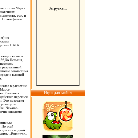
ивности на Марсе
Загрузка ...
аногенных
видимости, есть и
х. Новые факты
er) из
нскими
пертами НАСА
итающих в смеси
 56,5o Цельсия,
 перекись
из разреженной
 вполне совместима
среде с высокой
а.
змов в расчет не
а Марсе
Игры для мобил
но объяснить
 действие перекиси
. Это позволяет
ктрометром
ael Navarro-
личие заведомо
активным
. По всей
» для них водной
граммы «Викингов»