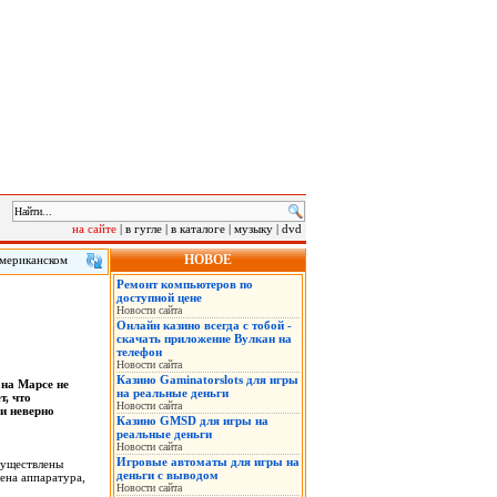
на сайте
|
в гугле
|
в каталоге
|
музыку
|
dvd
НОВОЕ
американском
 клиенту в
Ремонт компьютеров по
сле инцидента.
доступной цене
Новости сайта
Онлайн казино всегда с тобой -
скачать приложение Вулкан на
телефон
Новости сайта
Казино Gaminatorslots для игры
 на Марсе не
на реальные деньги
т, что
Новости сайта
и неверно
Казино GMSD для игры на
реальные деньги
Новости сайта
Игровые автоматы для игры на
существлены
деньги с выводом
ена аппаратура,
Новости сайта