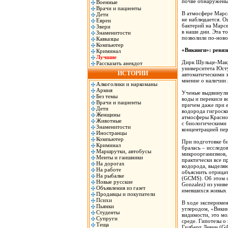
почве обнаружены
Военные
Врачи и пациенты
В атмосфере Марса
Дети
не наблюдается. О
Евреи
бактерий на Марсе
Звери
в наши дни. Эта т
Знаменитости
позволили по-ново
Кавказцы
Компьютер
«Викинги»: ревиз
Криминал
Лучшие
Дирк Шульце-Макуч
Рассказать анекдот
университета Юсту
ИСТОРИИ
автоматическими 
мнение о наличии 
Алкоголики и наркоманы
Армия
Ученые выдвинули 
Без темы
воды и перекиси в
Врачи и пациенты
причем даже при е
Дети
водорода гигроско
Женщины
атмосферы Красной
Животные
с биологическими 
Знаменитости
концентрацией пер
Иностранцы
Компьютер
При подготовке б
Криминал
бралась – исследо
Маршрутки, автобусы
микроорганизмов,
Менты и гаишники
практически все п
На дорогах
водорода, выделяю
На работе
объяснить отрицат
На рыбалке
(GCMS). Об этом с
Новые русские
Gonzalez) из унив
Объявления из газет
имевшихся живых 
Продавцы и покупатели
Психи
В ходе эксперимен
Пьянки
углеродом, «Викин
Студенты
видимости, это мо
Супруги
среде. Гипотезы 
Теща
Гилберт Левин (Gil