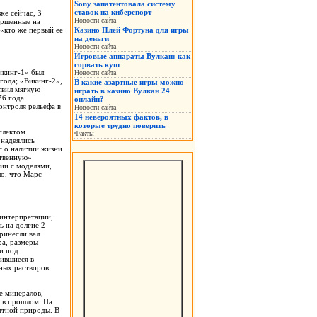
Sony запатентовала систему
ставок на киберспорт
же сейчас, 3
Новости сайта
ершенные на
 «кто же первый ее
Казино Плей Фортуна для игры
на деньги
Новости сайта
Игровые аппараты Вулкан: как
сорвать куш
икинг-1» был
Новости сайта
года; «Викинг-2»,
В какие азартные игры можно
твил мягкую
играть в казино Вулкан 24
76 года.
онлайн?
онтроля рельефа в
Новости сайта
14 невероятных фактов, в
которые трудно поверить
плектом
Факты
 надеялись
с о наличии жизни
ственную»
ии с моделями,
о, что Марс –
интерпретации,
ь на долгие 2
ринесли вал
ра, размеры
и под
вившиеся в
дных растворов
е минералов,
е в прошлом. На
ятной природы. В