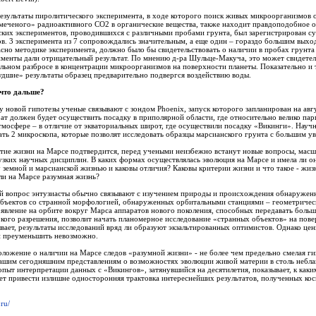
зультаты пиролитического эксперимента, в ходе которого поиск живых микроорганизмов 
меченого» радиоактивного СО2 в органические вещества, также находит правдоподобное о
ских экспериментов, проводившихся с различными пробами грунта, был зарегистрирован с
ов. 3 эксперимента из 7 сопровождались значительным, а еще один – гораздо большим вых
ласно методике эксперимента, должно было бы свидетельствовать о наличии в пробах грунт
менты дали отрицательный результат. По мнению д-ра Шульце-Макуча, это может свидетел
льном разбросе в концентрации микроорганизмов на поверхности планеты. Показательно и т
дшие» результаты образец предварительно подвергся воздействию воды.
 что дальше?
 новой гипотезы ученые связывают с зондом Phoenix, запуск которого запланирован на авг
т должен будет осуществить посадку в приполярной области, где относительно велико пар
тмосфере – в отличие от экваториальных широт, где осуществили посадку «Викинги». Науч
ать 2 микроскопа, которые позволят исследовать образцы марсианского грунта с большим у
тие жизни на Марсе подтвердится, перед учеными неизбежно встанут новые вопросы, мас
узких научных дисциплин. В каких формах осуществлялась эволюция на Марсе и имела ли о
земной и марсианской жизнью и каковы отличия? Каковы критерии жизни и что такое - жиз
 ли на Марсе разумная жизнь?
ий вопрос энтузиасты обычно связывают с изучением природы и происхождения обнаружен
бъектов со странной морфологией, обнаруженных орбитальными станциями – геометричес
вление на орбите вокруг Марса аппаратов нового поколения, способных передавать боль
кого разрешения, позволит начать планомерное исследование «странных объектов» на пов
вает, результаты исследований вряд ли образуют экзальтированных оптимистов. Однако це
 преуменьшить невозможно.
оложение о наличии на Марсе следов «разумной жизни» - не более чем предельно смелая ги
ашим сегодняшним представлениям о возможностях эволюции живой материи в столь небл
опыт интерпретации данных с «Викингов», затянувшийся на десятилетия, показывает, к каки
ет привести излишне односторонняя трактовка интереснейших результатов, полученных ко
.ru/