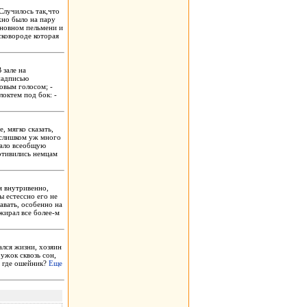
Случилось так,что
жно было на пару
основном пельмени и
 сковороде которая
 зале на
надписью
овым голосом; -
октем под бок: -
 мягко сказать,
ь слишком уж много
вало всеобщую
ротивились немцам
ся внутривенно,
ы естессно его не
авать, особенно на
жирал все более-м
ался жизни, хозяин
ужок сквозь сон,
а, где ошейник?
Еще