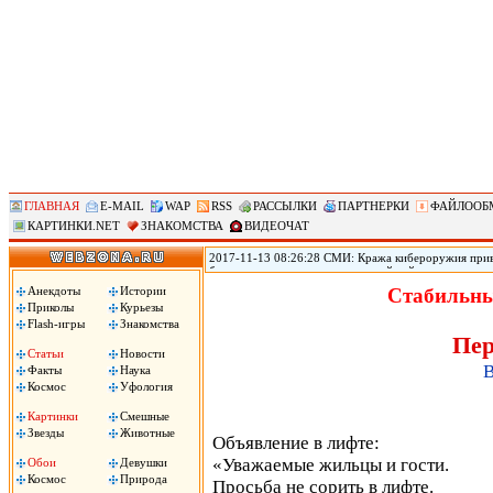
ГЛАВНАЯ
E-MAIL
WAP
RSS
РАССЫЛКИ
ПАРТНЕРКИ
ФАЙЛООБ
КАРТИНКИ.NET
ЗНАКОМСТВА
ВИДЕОЧАТ
2017-11-13 08:26:28 СМИ: Кража кибероружия прив
безопасности переживает крупнейший кризис из-за т
использовавшихся АНБ для проникновения в устройст
Анекдоты
Истории
Стабильны
Shadow Brokers опубликовала программный код ряда
Приколы
Курьезы
создания вирусов, принесших большой ущерб по всем
Flash-игры
Знакомства
Пер
Статьи
Новости
В
Факты
Наука
Космос
Уфология
Картинки
Смешные
Звезды
Животные
Объявление в лифте:
«Уважаемые жильцы и гости.
Обои
Девушки
Космос
Природа
Просьба не сорить в лифте.