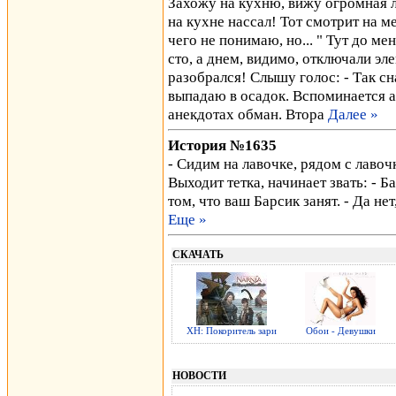
Захожу на кухню, вижу огромная л
на кухне нассал! Тот смотрит на м
чего не понимаю, но... " Тут до ме
сто, а днем, видимо, отключали эле
разобрался! Слышу голос: - Так с
выпадаю в осадок. Вспоминается ан
анекдотах обман. Втора
Далее »
История №1635
- Сидим на лавочке, рядом с лавоч
Выходит тетка, начинает звать: - Б
том, что ваш Барсик занят. - Да нет
Еще »
СКАЧАТЬ
ХН: Покоритель зари
Обои - Девушки
НОВОСТИ