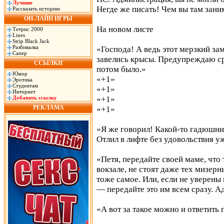
Лучшие
Негде же писать! Чем вы там зани
Рассказать историю
ОН-ЛАЙН ИГРЫ
На новом листе
Тетрис 2000
Lines
Strip Black Jack
Разбивалка
«Господа! А ведь этот мерзкий за
Сапер
завелись крысы. Предупреждаю ср
ССЫЛКИ
потом было.»
Юмор
«+1»
Эротика
Студентам
«+1»
Интернет
Добавить ссылку
«+1»
РЕКЛАМА
«+1»
«Я же говорил! Какой-то гадюшник.
Отлил в лифте без удовольствия уж
«Петя, передайте своей маме, что 
вокзале, не стоят даже тех мизерн
тоже самое. Или, если не уверены
— передайте это им всем сразу. 
«А вот за такое можно и ответить 