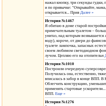
нажал кнопку, три секунды гудки, 
и по привычке: "Открывайте, мама, 
открывается... Прия
Далее »
История №1467
Я обитаю в доме старой постройки,
примечательным туалетом – большо
унитаз, над которым возвышается 
воду), короче, от двери до фаянсо
туалете лампочка, запасных естест
своем любимом светодиодном фон
лучом. Цепляю его на отопительн
История №1010
Построили очередную суперсовре
Получилась она, естественно, тяж
вписалась в забор в конце ВПП. В
Облегчить конструкцию, уменьшить
применять стартовые ускорители..
ВПП.
Еще »
История №1276