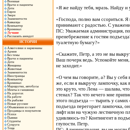
Военные
Врачи и пациенты
«Я же найду тебя, мразь. Найду и 
Дети
Евреи
Звери
«Господа, полно вам ссориться. Я
Знаменитости
Кавказцы
принимают с радостью. С уважени
Компьютер
Криминал
ПС: Уважаемая администрация, поч
Лучшие
пренебрежение к гостям подъезда
Рассказать анекдот
ИСТОРИИ
туалетную бумагу?»
Алкоголики и наркоманы
Армия
«Скажите, Петр, а это не вы выкр
Без темы
Врачи и пациенты
Ваш почерк ведь. Успокойте меня, 
Дети
не заходит.»
Женщины
Животные
Знаменитости
Иностранцы
«О чем вы говорите, а? Вы у себя 
Компьютер
же, если я выкручу лампочку, как 
Криминал
Маршрутки, автобусы
это круто, что Лена — шалава, чт
Менты и гаишники
На дорогах
стенах? Так что нечего мне припи
На работе
этого подъезда — тырить у самих с
На рыбалке
Новые русские
подъезда перегорает лампочка, он
Объявления из газет
Продавцы и покупатели
лифт или на чужую лестничную пл
Психи
удивляюсь-то? Контингент в подъ
Пьянки
Студенты
глупости. Петр.
Супруги
Теща
ПС: Администрация, вы не могли 