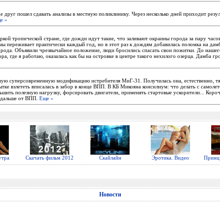
Ее друг пошел сдавать анализы в местную поликлинику. Через несколько дней приходит резу
е »
ркой тропической стране, где дожди идут такие, что заливают окраины города за пару час
ы переживает практически каждый год, но в этот раз к дождям добавилась поломка на дам
города. Объявили чрезвычайное положение, люди бросились спасать свои пожитки. До нашег
ора, где я работаю, оказалась как бы на островке в центре такого нехилого озерца. Дамба г
ую суперсовременную модификацию истребителя МиГ-31. Получилась она, естественно, т
тке взлететь вписалась в забор в конце ВПП. В КБ Микояна консилиум: что делать с самоле
шить полезную нагрузку, форсировать двигатели, применять стартовые ускорители... Коро
одальше от ВПП.
Еще »
утра
Скачать фильм 2012
Скайлайн
Эротика. Видео
Принц 
Новости