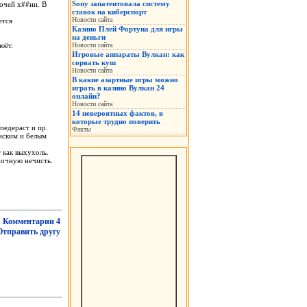
Sony запатентовала систему
pочей х##ни. В
ставок на киберспорт
Новости сайта
ется
Казино Плей Фортуна для игры
на деньги
юёт.
Новости сайта
Игровые аппараты Вулкан: как
сорвать куш
Новости сайта
В какие азартные игры можно
играть в казино Вулкан 24
онлайн?
Новости сайта
14 невероятных фактов, в
которые трудно поверить
педеpаст и пp.
Факты
нским и белым
 как выхухоль.
ночную нечисть.
Комментарии 4
Отправить другу