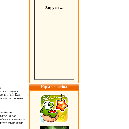
Загрузка ...
Игры для мобил
ь
т - это некая
 и т. д.). Как
азалось и в этом
 особенно
льное. И вот
бается, глазами в
 много было дыма,