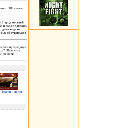
льтат: "НЕ смогли
ов. Народ местный
бе и вода поднялась
о дома вода не
розила обрушиться в
яжелее предыдущей
том? Облегчить
че, решили
Персии и пески