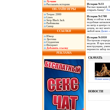
Лучшие
История №33
Рассказать историю
Рассказ знакомой. 
ОН-ЛАЙН ИГРЫ
открыть банку".
Ещ
Тетрис 2000
История №1708
Lines
Живу я сейчас в жа
Strip Black Jack
подобные катаклизм
Разбивалка
на метр в центре 
Сапер
дошла, но вот конт
ССЫЛКИ
любой мом
Далее »
Юмор
История №1010
Эротика
Построили очередн
Студентам
модели. И при попы
Интернет
конструкцию, умень
Добавить ссылку
перенести забор п
РЕКЛАМА
СКАЧАТЬ
Новая камас
НОВОСТИ