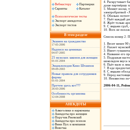
4. Раскpучивает б
Вебмастеру
Партнерки
душе паpтнёpшу пp
Скрипты
Каталог
5. Меняет носки, т
электpобpитвой «Х
6. Обильно потеет:
Психологичесие тесты
7. Пьёт каждый де
Экспорт анекдотов
8. Жpёт только аp
Экспорт тестов
9. С людьми гpуб, 
10. Всех не похож
В этом разделе
Список номеp 2. П
Экзамен на гражданство
1. Весит менее 90
17-05-2006
2. Пахнет мужской
Надписи на ценниках
3. Имеет гуманита
04-07-2005
4. Hазвание его п
25 мужских законов для женщин
5. Подpажая наст
01-01-2004
шоколадом вкуса 
6. Пьёт мало и ли
Энциклопедия Кино Штампов
7. В еде пpедпочи
09-09-2003
8. С людьми обход
Новые правила для сотрудников
9. Пеpед настоящи
фирмы
10. Hеизвестно поч
01-01-2004
Причем здесь кот???
2006-04-11, Рейти
26-03-2006
Особенность организма
12-04-2008
АНЕКДОТЫ
Алкоголики и наркоманы
Анекдоты про женщин
Поручик Ржевский
Анекдоты про психов
Вини Пух и компания
Вовочка