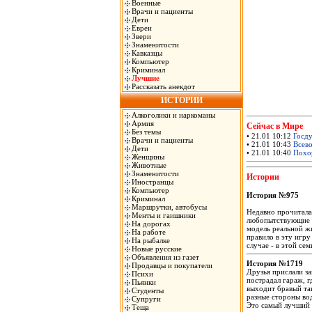
Военные
Врачи и пациенты
Дети
Евреи
Звери
Знаменитости
Кавказцы
Компьютер
Криминал
Лучшие
Рассказать анекдот
ИСТОРИИ
Алкоголики и наркоманы
Армия
Сейчас в Мире
Без темы
• 21.01 10:12
Госду
Врачи и пациенты
• 21.01 10:43
Всево
Дети
• 21.01 10:40
Похор
Женщины
Животные
Знаменитости
Истории
Иностранцы
Компьютер
История №975
Криминал
Маршрутки, автобусы
Недавно прочитала
Менты и гаишники
любопытствующие чл
На дорогах
модель реальной жи
На работе
правило в эту игру
На рыбалке
случае - в этой се
Новые русские
Объявления из газет
История №1719
Продавцы и покупатели
Друзья прислали з
Психи
пострадал гараж, г
Пьянки
выходит бравый так
Студенты
разные стороны вод
Супруги
Это самый лучший
Теща