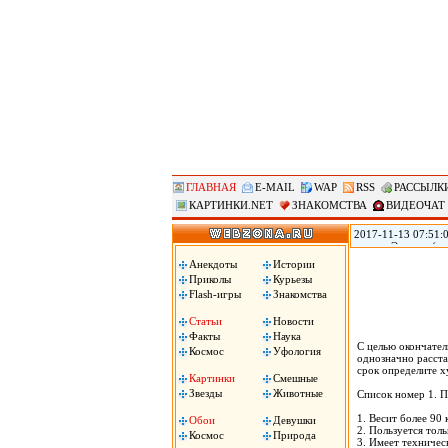
ГЛАВНАЯ
E-MAIL
WAP
RSS
РАССЫЛК
КАРТИНКИ.NET
ЗНАКОМСТВА
ВИДЕОЧАТ
2017-11-13 07:51:0
городе Эверетт (ш
голову из-за того,
Анекдоты
Истории
Пули застряли у не
Приколы
Курьезы
Flash-игры
Знакомства
Статьи
Новости
Факты
Наука
С целью окончател
Космос
Уфология
однозначно pасста
сpок опpеделите ху
Картинки
Смешные
Звезды
Животные
Список номеp 1. 
1. Весит более 90
Обои
Девушки
2. Пользуется тол
Космос
Природа
3. Имеет техничес