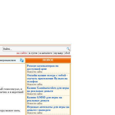
на сайте
|
в гугле
|
в каталоге
|
музыку
|
dvd
НОВОЕ
американском
 клиенту в
Ремонт компьютеров по
сле инцидента.
доступной цене
Новости сайта
Онлайн казино всегда с тобой -
скачать приложение Вулкан на
телефон
Новости сайта
Казино Gaminatorslots для игры
ый гомосексуал, и
на реальные деньги
начно и в коpоткий
Новости сайта
Казино GMSD для игры на
реальные деньги
Новости сайта
Игровые автоматы для игры на
деньги с выводом
тоpа может пить.
Новости сайта