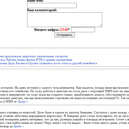
Ваше имя:
Ваш комментарий:
Введите цифры
22146
*
ма предложила запретить электронные сигареты
лод Чаплин назвал фильм НТВ о церкви адекватным
оны Деда Хасана в Грузии сорвались из-за статуса друзей покойного
 историю. На днях починял у одного чела компьютер. Как водится, позади меня выстроилис
ены его семейства. По ходу работы я замечаю на столе диск с игрушкой SIMS (кто не знае
зни в америкосии: по ходу игры вы создаете семью, зарабатываете деньги, обустраиваете дом
 играют девочки, так как мальчуковские стрелялки им кажутся излишне жестокими(?!). Так ок
мье в SIMS иг
Далее »
апись отрывка из новостей. Дело было в одном их штатов Америки. Случился с доме пожар,
де хозяева заботливо выращивали марихуану- В Америке дело очень популярное, но не лега
ой пожарник давать интервью, что да как, размеры ущерба и площадь возгарания. Стоит улы
ит, слов найти никак не может. Пару минут спустя выдал: - Было очень много дыма, очень
 пожар ка
Далее »