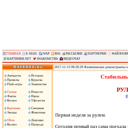
ГЛАВНАЯ
E-MAIL
WAP
RSS
РАССЫЛКИ
ПАРТНЕРКИ
ФАЙЛООБ
КАРТИНКИ.NET
ЗНАКОМСТВА
ВИДЕОЧАТ
2017-11-13 08:28:28 Филиппинские демонстранты с
против «американского империализма» сожгли чуче
Ассоциации государств Юго-Восточной Азии (АСЕА
Анекдоты
Истории
Стабильны
вместе с началом 31-го саммита АСЕАН. Демонстран
Приколы
Курьезы
машина!», сожгли чучело президента Трампа.
Flash-игры
Знакомства
РУЛ
Статьи
Новости
В
Факты
Наука
Космос
Уфология
Картинки
Смешные
Звезды
Животные
Первая неделя за рулем.
Обои
Девушки
Космос
Природа
Сегодня первый раз сама поехала 