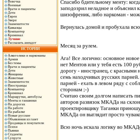
Спасибо бдительному менту: когда
Вовочка
Военные
заподозрил неладное и объяснил к
Врачи и пациенты
Дети
шизофреник, либо наркоман - мож
Евреи
Звери
Знаменитости
Вернулась домой и пробухала всю
Кавказцы
Компьютер
Криминал
Лучшие
Рассказать анекдот
Месяц за рулем.
ИСТОРИИ
Алкоголики и наркоманы
Ага! Все логично: основное новое
Армия
Без темы
нет Ментов или у тебя есть 100 р
Врачи и пациенты
дорогу - иностранец, с красными 
Дети
Женщины
семь находчивых русских парней
Животные
Знаменитости
парней - ехать в левом ряду с соб
Иностранцы
сторонам ;-)
Компьютер
Криминал
Считаю своим долгом написать пи
Маршрутки, автобусы
Менты и гаишники
авторов развязок МКАДа на склон
На дорогах
проектировщику Таганки приношу
На работе
На рыбалке
МКАДа он выглядит просто чувак
Новые русские
Объявления из газет
Продавцы и покупатели
Всю ночь искала логику во МКАДо
Психи
Пьянки
Студенты
Супруги