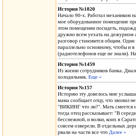
История №1820
Начало 90-х. Работал механиком н
мое оборудованное помещение при
этом помещении посидеть, подожда
дружно всем уехать на дежурном 
разговор становится общим. Один 
параллельно основному, чтобы и в 
(радиотелефонов еще не знали). 
История №1459
Из жизни сотрудников банка. Диало
холодильник.
Еще »
История №157
Историю эту довелось мне услышат
мама сообщает отцу, что звонил н
"ВИКИНГ что ли?". Мать смеется и 
тогда отец рассказывает: "В сере
бесснежной, и волки, коих в Сарат
совсем озверели. В отдельных дер
рвали на части все что
Далее »