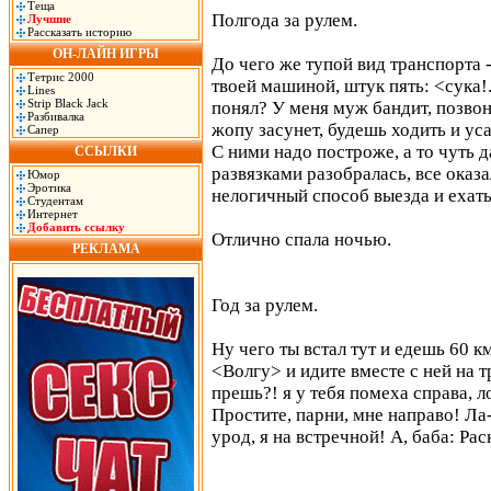
Теща
Полгода за рулем.
Лучшие
Рассказать историю
ОН-ЛАЙН ИГРЫ
До чего же тупой вид транспорта -
Тетрис 2000
твоей машиной, штук пять: <сука!..
Lines
Strip Black Jack
понял? У меня муж бандит, позвон
Разбивалка
жопу засунет, будешь ходить и уса
Сапер
С ними надо построже, а то чуть 
ССЫЛКИ
развязками разобралась, все оказ
Юмор
Эротика
нелогичный способ выезда и ехать
Студентам
Интернет
Добавить ссылку
Отлично спала ночью.
РЕКЛАМА
Год за рулем.
Ну чего ты встал тут и едешь 60 
<Волгу> и идите вместе с ней на т
прешь?! я у тебя помеха справа, ло
Простите, парни, мне направо! Ла-
урод, я на встречной! А, баба: Ра