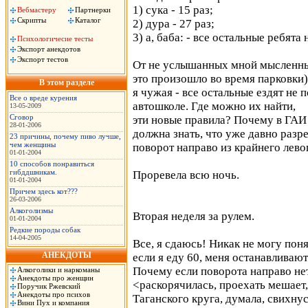
1) сука - 15 раз;
Вебмастеру
Партнерки
Скрипты
Каталог
2) дура - 27 раз;
3) а, баба: - все остальные ребята 
Психологичесие тесты
Экспорт анекдотов
Экспорт тестов
От не услышанных мной мысленных
это произошло во время парковки)
В этом разделе
я чужая - все остальные ездят не 
Все о вреде курения
автошколе. Где можно их найти,
13-05-2009
Сговор
эти новые правила? Почему в ГАИ
28-01-2006
должна знать, что уже давно разр
23 причины, почему пиво лучше,
чем женщины
поворот направо из крайнего лево
01-01-2004
10 способов понравиться
гибддшникам.
Проревела всю ночь.
01-01-2004
Причем здесь кот???
26-03-2006
Алкоголизмы
Вторая неделя за рулем.
01-01-2004
Редкие породы собак
14-04-2005
Все, я сдаюсь! Никак не могу по
АНЕКДОТЫ
если я еду 60, меня останавливаю
Почему если поворота направо не
Алкоголики и наркоманы
Анекдоты про женщин
<раскорячилась, проехать мешает,
Поручик Ржевский
Анекдоты про психов
Таганского круга, думала, свихнус
Вини Пух и компания