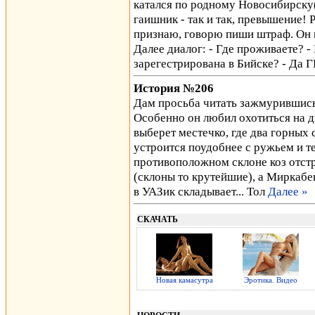
катался по родному Новосибирску
гаишник - так и так, превышение! Р
признаю, говорю пиши штраф. Он н
Далее диалог: - Где проживаете? -
зарегестрирована в Бийске? - Д
История №206
Дам просьба читать зажмурившись
Особенно он любил охотиться на д
выберет местечко, где два горных с
устроится поудобнее с ружьем и 
противоположном склоне коз отстр
(склоны то крутейшие), а Миркабек
в УАЗик складывает... Тол
Далее »
СКАЧАТЬ
Новая камасутра
Эротика. Видео