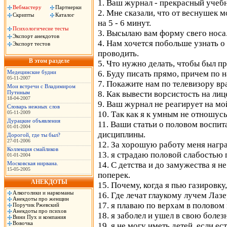
1. Ваш журнал - прекрасный учебн
Вебмастеру
Партнерки
2. Мне сказали, что от веснушек 
Скрипты
Каталог
на 5 - 6 минут.
Психологичесие тесты
3. Высылаю вам форму свего носа
Экспорт анекдотов
4. Нам хочется побольше узнать о
Экспорт тестов
проводить.
В этом разделе
5. Что нужно делать, чтобы был п
Медецинские будни
6. Буду писать прямо, причем по 
05-11-2007
7. Покажите нам по телевизору вр
Мои встречи с Владимиром
Путиным
8. Как вывести ворсистость на лиц
18-04-2007
9. Ваш журнал не реагирует на мо
Словаpь нежных слов
05-11-2009
10. Так как я к умным не отношус
Дурацкие объявления
11. Ваши статьи о половом воспи
01-01-2004
дисциплины.
Дорогой, где ты был?
27-01-2006
12. За хорошую работу меня награ
Коллекция смайликов
13. я страдаю половой слабостью 
01-01-2004
Московская нирвана.
14. С детства и до замужества я не
15-05-2005
поперек.
АНЕКДОТЫ
15. Почему, когда я пью газировку
Алкоголики и наркоманы
16. Где лечат глаукому лучем Лаз
Анекдоты про женщин
17. я плаваю по верхам в половом 
Поручик Ржевский
Анекдоты про психов
18. я заболел и ушел в свою боле
Вини Пух и компания
Вовочка
19. я не могу иметь детей, если 