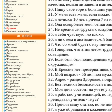
Военные
качества, нельзя ли завести в апте
Врачи и пациенты
Дети
20. Пишу свое горе с большим уд
Евреи
Звери
21. У меня есть жена, если можно 
Знаменитости
22. я лечился 10 лет, причем 7 из н
Кавказцы
Компьютер
23. Она оскорбляет меня отглагол
Криминал
Лучшие
24. Не вредны ли фрукты с кладб
Рассказать анекдот
25. я себя чувствую, но плохо.
ИСТОРИИ
26. я ни с кем в анатомической бл
Алкоголики и наркоманы
27. Что со мной будет с научно-п
Армия
Без темы
28. Говорили, что этим летом труд
Врачи и пациенты
Дети
совещание.
Женщины
29. Если бы я был полноценным му
Животные
Знаменитости
окружающим.
Иностранцы
Компьютер
30. В Ереване нет презервативов, 
Криминал
31. Мой возраст - 56 лет, пол муж
Маршрутки, автобусы
Менты и гаишники
32. Адрес - раздел Здоровье, под
На дорогах
На работе
33. Без техники безопасности в п
На рыбалке
34. Моя дочь состоит на учете у вр
Новые русские
Объявления из газет
35. я работаю учительницей, но г
Продавцы и покупатели
Психи
преподавал учитель - гнус?
Пьянки
36. Прочли вашу статью, но не пон
Студенты
Супруги
37. я уже обращался в кожевенный
Теща