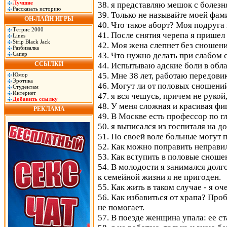
Лучшие
38. я представляю мешок с болезн
Рассказать историю
39. Только не называйте моей фами
ОН-ЛАЙН ИГРЫ
40. Что такое аборт? Моя подруга 
Тетрис 2000
41. После снятия черепа я пришел 
Lines
Strip Black Jack
42. Моя жена слепнет без сношени
Разбивалка
Сапер
43. Что нужно делать при слабом 
ССЫЛКИ
44. Испытываю адские боли в обла
45. Мне 38 лет, работаю передови
Юмор
Эротика
46. Могут ли от половых сношени
Студентам
Интернет
47. я вся чешусь, причем не рукой,
Добавить ссылку
48. У меня сложная и красивая фи
РЕКЛАМА
49. В Москве есть профессор по г
50. я выписался из госпиталя на 
51. По своей воле больные могут п
52. Как можно поправить неправи
53. Как вступить в половые снош
54. В молодости я занимался долг
к семейной жизни я не пригоден.
55. Как жить в таком случае - я 
56. Как избавиться от храпа? Проб
не помогает.
57. В поезде женщина упала: ее ста