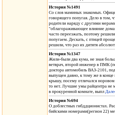
История №1491
Со слов маминых знакомых. Офице
говорящего попугая. Дело в том, 
родители наряду с другими мерам
"облагораживающее влияние дома
часто переезжать, поэтому решили
попугаем. Дескать, с птицей проще
решили, что раз их дитятя абсолю
История №1347
Жили-были два кума, не зная больш
ветврач, второй инженер в ПМК (п
доктора автомобиль ВАЗ-2101, под
выпущен давно, к тому же в конце 
крышу, посему отличался норовом а
то нет. Лучшие умы райцентра не м
в прокуренной комнате, выпл
Дале
История №694
О доблестных гибддционистах. Расс
бийскими номерами(регион 22) меня