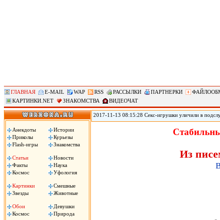
ГЛАВНАЯ
E-MAIL
WAP
RSS
РАССЫЛКИ
ПАРТНЕРКИ
ФАЙЛООБ
КАРТИНКИ.NET
ЗНАКОМСТВА
ВИДЕОЧАТ
2017-11-13 08:15:28 Секс-игрушки уличили в подсл
позволяет удаленно контролировать секс-игрушки, по
использования устройств. По данным юзеров, прило
Анекдоты
Истории
Стабильны
затем сохраняло в памяти телефона. .
Приколы
Курьезы
Flash-игры
Знакомства
Из писе
Статьи
Новости
В
Факты
Наука
Космос
Уфология
Картинки
Смешные
Звезды
Животные
Обои
Девушки
Космос
Природа