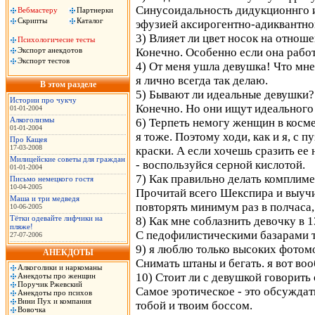
Синусоидальность дидукционнго 
Вебмастеру
Партнерки
Скрипты
Каталог
эфузией аксирогентно-адиквантно
3) Влияет ли цвет носок на отнош
Психологичесие тесты
Экспорт анекдотов
Конечно. Особенно если она работ
Экспорт тестов
4) От меня ушла девушка! Что мне 
я лично всегда так делаю.
В этом разделе
5) Бывают ли идеальные девушки?
Истории про чукчу
Конечно. Но они ищут идеального
01-01-2004
Алкоголизмы
6) Терпеть немогу женщин в косм
01-01-2004
я тоже. Поэтому ходи, как и я, с 
Про Кащея
17-03-2008
краски. А если хочешь сразить ее 
Милицейские советы для граждан
- воспользуйся серной кислотой.
01-01-2004
7) Как правильно делать комплим
Письмо немецкого гостя
10-04-2005
Прочитай всего Шекспира и выучи
Маша и три медведя
повторять минимум раз в полчаса, 
10-06-2005
Тётки одевайте лифчики на
8) Как мне соблазнить девочку в 1
пляже!
С педофилистическими базарами те
27-07-2006
9) я люблю только высоких фотом
АНЕКДОТЫ
Снимать штаны и бегать. я вот во
Алкоголики и наркоманы
10) Стоит ли с девушкой говорит
Анекдоты про женщин
Поручик Ржевский
Самое эротическое - это обсуждат
Анекдоты про психов
Вини Пух и компания
тобой и твоим боссом.
Вовочка