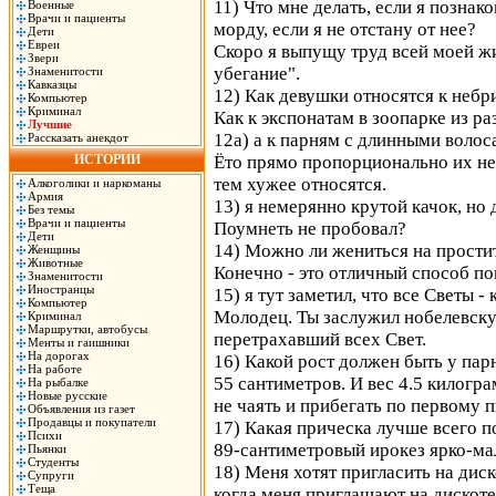
11) Что мне делать, если я позна
Военные
Врачи и пациенты
морду, если я не отстану от нее?
Дети
Евреи
Скоро я выпущу труд всей моей жи
Звери
убегание".
Знаменитости
Кавказцы
12) Как девушки относятся к неб
Компьютер
Криминал
Как к экспонатам в зоопарке из р
Лучшие
12а) а к парням с длинными воло
Рассказать анекдот
ИСТОРИИ
Ёто прямо пропорционально их не
тем хужее относятся.
Алкоголики и наркоманы
Армия
13) я немерянно крутой качок, но
Без темы
Врачи и пациенты
Поумнеть не пробовал?
Дети
14) Можно ли жениться на прости
Женщины
Животные
Конечно - это отличный способ п
Знаменитости
Иностранцы
15) я тут заметил, что все Светы -
Компьютер
Молодец. Ты заслужил нобелевску
Криминал
Маршрутки, автобусы
перетрахавший всех Свет.
Менты и гаишники
На дорогах
16) Какой рост должен быть у пар
На работе
55 сантиметров. И вес 4.5 килогр
На рыбалке
Новые русские
не чаять и прибегать по первому п
Объявления из газет
Продавцы и покупатели
17) Какая прическа лучше всего п
Психи
89-сантиметровый ирокез ярко-мал
Пьянки
Студенты
18) Меня хотят пригласить на диско
Супруги
Теща
когда меня приглашают на дискоте