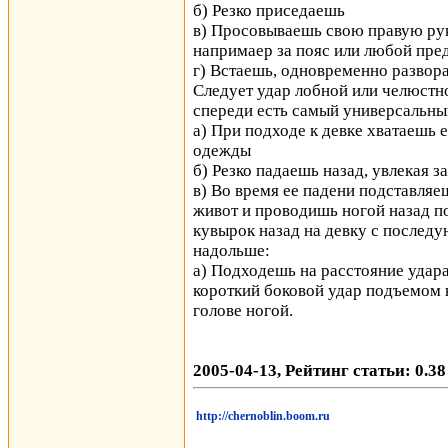
б) Резко приседаешь
в) Просовываешь свою правую рук
напримаер за пояс или любой пред
г) Встаешь, одновременно развора
Следует удар лобной или челюстн
спереди есть самый универсальны
а) При подходе к девке хватаешь 
одежды
б) Резко падаешь назад, увлекая з
в) Во время ее падени подставляе
живот и проводишь ногой назад п
кувырок назад на девку с послед
надольше:
а) Подходешь на расстояние удара
короткий боковой удар подъемом 
голове ногой.
2005-04-13, Рейтинг статьи: 0.38
http://chernoblin.boom.ru