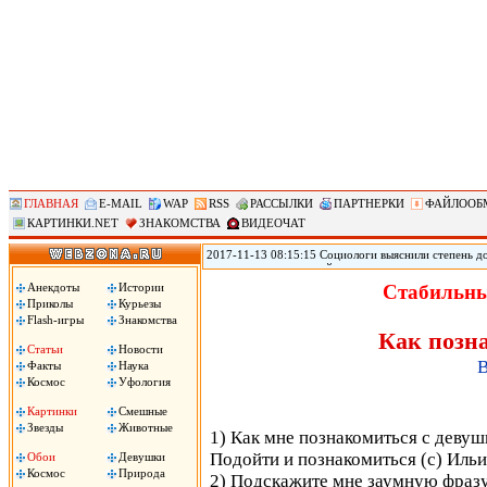
ГЛАВНАЯ
E-MAIL
WAP
RSS
РАССЫЛКИ
ПАРТНЕРКИ
ФАЙЛООБ
КАРТИНКИ.NET
ЗНАКОМСТВА
ВИДЕОЧАТ
2017-11-13 08:15:15 Социологи выяснили степень д
журналистам и полицейским, следует из результато
(ВЦИОМ). Согласно данным исследования ВЦИОМ, по
Анекдоты
Истории
Стабильны
полицейские – 3,12 баллов. При этом 40% заявили, 
Приколы
Курьезы
услышали это слово, передает РИА «Новости».
Flash-игры
Знакомства
Как позн
Статьи
Новости
В
Факты
Наука
Космос
Уфология
Картинки
Смешные
Звезды
Животные
1) Как мне познакомиться с девуш
Подойти и познакомиться (с) Ильи
Обои
Девушки
Космос
Природа
2) Подскажите мне заумную фразу