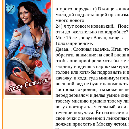
второго порядка. г) В конце конц
молодой подрастающий организм. 
много нового.
24) я тут совсем новенький... Под
от и до, желательно поподробнее?
Мне 15 лет, зовут Вован, живу в
Голозадрипенске.
Даааа... Сложная задачка. Итак, ч
обратить внимание на свой внешни
чтобы они приобрели хотя-бы жел
задницу и идешь в парикхмахерск
голове или хотя-бы подровнять и
качалку, и ходи туда минимум пят
внешний вид не будет напоминать
"острова сокровищ" ты можешь пе
перед зеркалом и делая умное лиц
твоему мнению придаю твоему ли
вслух повторять - я сильный, я сил
течении получаса. Ёто называетс
свои очки с заклеенной лейкоплас
должен приехать в Москву летом, 