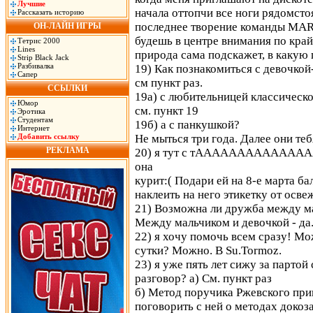
Лучшие
начала оттопчи все ноги рядомст
Рассказать историю
последнее творение команды МАRD
ОН-ЛАЙН ИГРЫ
будешь в центре внимания по край
Тетрис 2000
Lines
природа сама подскажет, в какую
Strip Black Jack
Разбивалка
19) Как познакомиться с девочкой
Сапер
см пункт раз.
ССЫЛКИ
19а) с любительницей классическ
Юмор
см. пункт 19
Эротика
Студентам
19б) а с панкушкой?
Интернет
Добавить ссылку
Не мыться три года. Далее они теб
РЕКЛАМА
20) я тут с тАААААААААААААА
она
курит:( Подари ей на 8-е марта ба
наклеить на него этикетку от осве
21) Возможна ли дружба между м
Между мальчиком и девочкой - да
22) я хочу помочь всем сразу! Мо
сутки? Можно. В Su.Тоrmоz.
23) я уже пять лет сижу за партой
разговор? а) См. пункт раз
б) Метод поручика Ржевского при
поговорить с ней о методах докоз