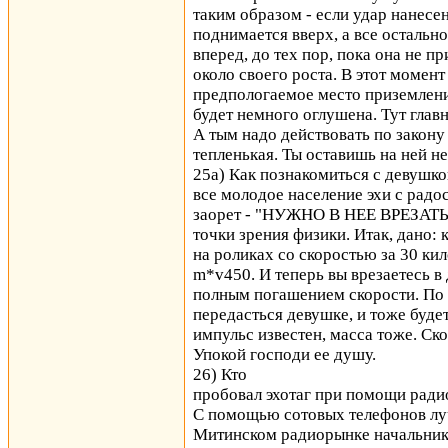
таким образом - если удар нанесе
поднимается вверх, а все остальн
вперед, до тех пор, пока она не 
около своего роста. В этот момен
предпологаемое место приземления
будет немного оглушена. Тут главн
А тым надо действовать по закону
тепленькая. Ты оставишь на ней н
25а) Как познакомиться с девушко
все молодое население эхи с рад
заорет - "НУЖНО В НЕЕ ВРЕЗАТЬСя
точки зрения физики. Итак, дано:
на роликах со скоростью за 30 ки
m*v450. И теперь вы врезаетесь в
полным погашением скорости. По 
передасться девушке, и тоже буде
импульс известен, масса тоже. Ско
Упокой господи ее душу.
26) Кто
пробовал эхотаг при помощи ради
С помощью сотовых телефонов луч
Митинском радиорынке начальнико