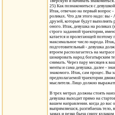
Тверскую и начинать знакомиться.
25) Как познакомиться с девушкой 
Итак, отвечаю на первый вопрос 
роликах. Что для этого надо: вы 
друзей, которые будут выполнять 
оного. Итак, девушка на роликах (
строго заданной траектории, имею
катается и пролегающей поэтому 
максимальное число народа. Итак,
подготовительный - девушка долж
втроем располагаетесь на матрасе 
шокировать народ богатырским т
снимать. Через пару месяцев к в
менты и сама девушка. далее - зн
знакомого. Итак, сам процес. Вы
предполагаемой траектории движен
мыслителя. Лицо должно выражать
В трех метрах должны стоять наиз
девушка выходит прямо на старто
вашем направлении. когда до вас о
выпрямляешся, разгибаешь тело, 
замах и резко бьеш снизу кулаком