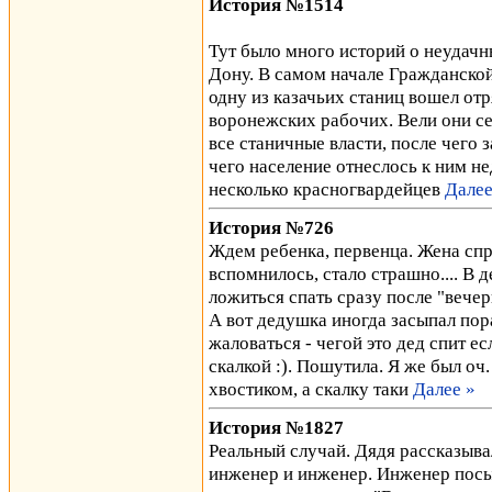
История №1514
Тут было много историй о неудачн
Дону. В самом начале Гражданской
одну из казачьих станиц вошел от
воронежских рабочих. Вели они се
все станичные власти, после чего 
чего население отнеслось к ним н
несколько красногвардейцев
Далее
История №726
Ждем ребенка, первенца. Жена спр
вспомнилось, стало страшно.... В
ложиться спать сразу после "вечерн
А вот дедушка иногда засыпал пор
жаловаться - чегой это дед спит есл
скалкой :). Пошутила. Я же был оч.
хвостиком, а скалку таки
Далее »
История №1827
Реальный случай. Дядя рассказывал
инженер и инженер. Инженер посыл