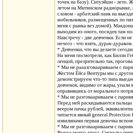
точек на базу). Ситуэйшн - лето. 
летом на Митинском радиорынке, 
словом - арбатский панк на выезде
мобильников, размещенных по пять
меня с рынка вез домой). Макдон
выходим из оного, посидев там по
Навстречу - две девченки. Если не
нечего - что взять, дурак-дураком
* Девченки, что вы делаете сегод
На меня посмотрели, как Билли Гей
ленцой, презрительно так, прогов
* Мы не рааазговааривааем с парн
Жестом Ёйса Вентуры мы с другом
демонстрируем что-то типа выедн
девченок, видимо от жары, упали 
оправившись от морального потря
* Мы не разговааривааем с парняя
Перед ней раскидываются пальцы 
веером пачка рублей, эквивалентна
читается явный gеnеrаl Рrоtесtiо
извилинами первая девочка вспом
* Мы не разговааривааем с парням
Выход моего друга. Сигналка пищи