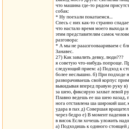
что машина где-то рядом присутст
собак:
* Ну поехали покатаемся...
Спесь с них как-то странно спадае
что настало время моего выхода 
этим представителям самок челов
разговора:
* А мы не рааазгооваариваем с бля
Занавес.
27) Как завалить девку, люди???
я советую что-нибудь попроще. П
следующий прием: а) Подход к ст
более неслышно. б) При подходе н
разворачиваешь свой корпус прим
выкидывая вперед правую руку в) 
за шею, фиксирую захват левой ру
Плавно ведешь ее ша шею назад, п
нога отставлена ша широкий шаг,
удара в пах д) Совершая вращате
через бедро е) В момент падения
в висок Если хочешь уложить надол
а) Подходишь к одиного стоящей 