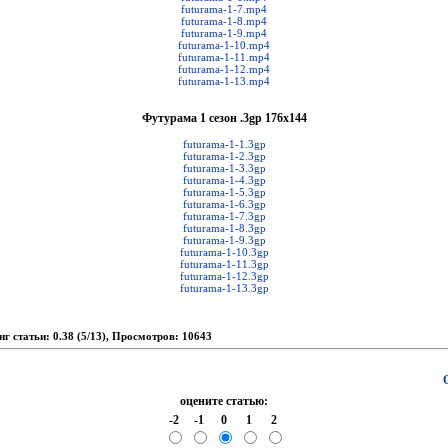
futurama-1-7.mp4
futurama-1-8.mp4
futurama-1-9.mp4
futurama-1-10.mp4
futurama-1-11.mp4
futurama-1-12.mp4
futurama-1-13.mp4
Футурама 1 сезон .3gp 176x144
futurama-1-1.3gp
futurama-1-2.3gp
futurama-1-3.3gp
futurama-1-4.3gp
futurama-1-5.3gp
futurama-1-6.3gp
futurama-1-7.3gp
futurama-1-8.3gp
futurama-1-9.3gp
futurama-1-10.3gp
futurama-1-11.3gp
futurama-1-12.3gp
futurama-1-13.3gp
нг статьи: 0.38 (5/13), Просмотров: 10643
оцените статью:
-2
-1
0
1
2