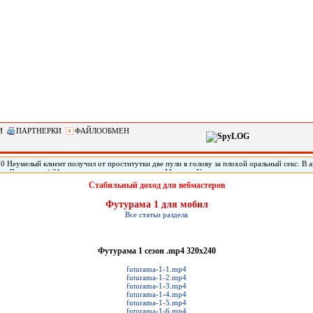
И
ПАРТНЕРКИ
ФАЙЛООБМЕН
0 Неумелый клиент получил от проститутки две пули в голову за плохой оральный секс. В 
тат Вашингтон) 21-летняя проститутка по имени Марисса Уоллен дважды выстрелила своему
 что ей не понравился оральный секс с ним. Мужчину обнаружили живым спустя три дня по
Стабильный доход для вебмастеров
го в голове, он не может говорить.
Футурама 1 для мобил
Все статьи раздела
Футурама 1 сезон .mp4 320x240
futurama-1-1.mp4
futurama-1-2.mp4
futurama-1-3.mp4
futurama-1-4.mp4
futurama-1-5.mp4
futurama-1-6.mp4