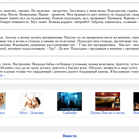
то, конечно, смешно. Но мужская - загадочно. Загулялась у меня киска. Породистая, гадина
Слезы. Вопли. Валерианка. Нашли - привезли. Моя прынцесса дает жениху по мордасам, сжир
чинает ловить мух на подоконнике. Решили подождать, мол, привыкнет. Привыкла. Кавалер 
блюдет невинность. Мух ловит. Хозяева рыдают: забирайте! Забрала, извинилась, хозяевам - 
ых. Захожу в аптеку купить презервативы. Нахожу их на привычном месте на витрине, опре
ваю чек и встаю в очередь к окошку на получение. Подходит моя очередь, протягиваю чек:
вативы. Фармацевт, удивленно расссматривая чек: - У нас нет презервативов. - Как нет - вон
ной, начинает подхохатывать. - Где? - Да вон. Подходим с продавцом к витрине с презерва
, тепло. Настроение. Впереди бабка согбенная сухонькая, ножки колесиком, трясется, чуть
обгонять стал, да не сразу догнал, трясется а быстро всеж. Обогнал, заглянуть в лицо хотел
сет в руках только что украденный с ремонта дороги бордюрный камень. Я бы наверно тоже
е »
део
Обои - Девушки
Скайлайн
Принц Персии и пески
Нов
Новости