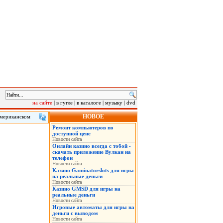
на сайте
|
в гугле
|
в каталоге
|
музыку
|
dvd
НОВОЕ
американском
 клиенту в
Ремонт компьютеров по
сле инцидента.
доступной цене
Новости сайта
Онлайн казино всегда с тобой -
скачать приложение Вулкан на
телефон
Новости сайта
Казино Gaminatorslots для игры
на реальные деньги
Новости сайта
Казино GMSD для игры на
реальные деньги
Новости сайта
Игровые автоматы для игры на
деньги с выводом
Новости сайта