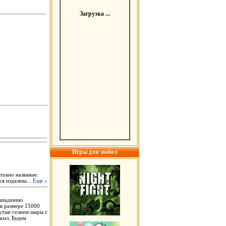
Загрузка ...
Игры для мобил
тоано название:
я издалека...
Еще »
нападению
 в размере 15000
дутые гелием шары с
жил. Будем