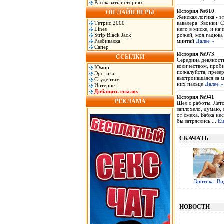
Рассказать историю
История №610
ОН-ЛАЙН ИГРЫ
Женская логика - э
Тетрис 2000
кавалера. Звонки. 
Lines
него в миске, и на
Strip Black Jack
рожей, моя гадюка 
Разбивалка
минтай
Далее »
Сапер
История №973
ССЫЛКИ
Середина девяност
количеством, проби
Юмор
пожалуйста, презер
Эротика
выстроившаяся за м
Студентам
них пальце
Далее »
Интернет
Добавить ссылку
История №941
РЕКЛАМА
Шел с работы. Лето
заплохело, думаю, 
от смеха. Бабка не
бы затряслись....
Ещ
СКАЧАТЬ
Эротика. Ви
НОВОСТИ