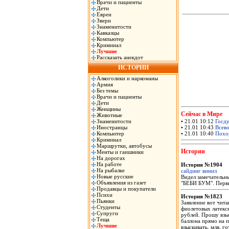
Врачи и пациенты
Дети
Евреи
Звери
Знаменитости
Кавказцы
Компьютер
Криминал
Лучшие
Рассказать анекдот
ИСТОРИИ
Алкоголики и наркоманы
Армия
Без темы
Врачи и пациенты
Дети
Женщины
Сейчас в Мире
Животные
Знаменитости
• 21.01 10:12
Госду
Иностранцы
• 21.01 10:43
Всево
Компьютер
• 21.01 10:40
Похор
Криминал
Маршрутки, автобусы
Истории
Менты и гаишники
На дорогах
На работе
История №1904
На рыбалке
сайдинг винил
Новые русские
Видел замечательн
Объявления из газет
"БЕБИ БУМ". Первые
Продавцы и покупатели
Психи
История №1823
Пьянки
Заявление вот чит
Студенты
фиолетовых латекс
Супруги
рублей. Прошу взыс
Теща
баллона прямо на п
Лучшие
взыскивать, мля, г