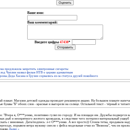
Ваше имя:
Ваш комментарий:
Введите цифры
47438
*
ма предложила запретить электронные сигареты
лод Чаплин назвал фильм НТВ о церкви адекватным
оны Деда Хасана в Грузии сорвались из-за статуса друзей покойного
ый плакат. Магазин детской одежды проводит рекламную акцию. На большом плакате напеча
 буквы "Б" обоих слов - красные и выгорели на солнце. Остальной текст - чёрный и читаетс
аю: "Вчера я, О***уенко, позитивно гулял по городу. И на площади им. Дружбы подвергся 
ных рыб и неопрятного желтого крокодила, в следствие чего потерпел материальный ущерб
кать с виновных. Дата/подпись: л-т О***уенко. А все просто)) Стояла тетка, продавала на
ереходе, порывом ветра мужику снесло с фейса модельные очки из "Визиона", чек он прило
отовлю
Далее »