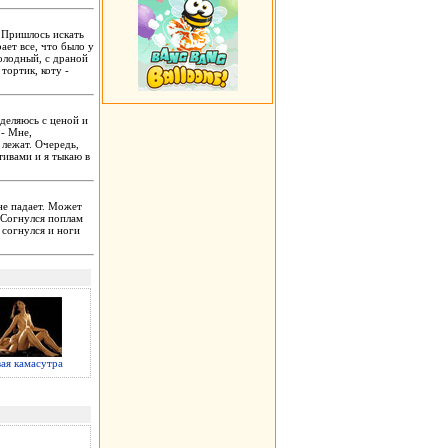
. Пришлось искать
ает все, что было у
голодный, с драной
тортик, коту -
деляюсь с ценой и
 - Мне,
 лежат. Очередь,
тивами и я тыкаю в
 не падает. Может
. Согнулся поплам
 согнулся и ноги
ая камасутра