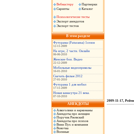
Вебмастеру
Партнерки
Скрипты
Каталог
Психологичесие тесты
Экспорт анекдотов
Экспорт тестов
В этом разделе
Футурама (Futurama) 1сезон
12-11-2009
На игре, 2 части. Онлайн
06-06-2010
Женские бои. Видео
22-12-2009
Мобильные видеоприколы
16-01-2010
Скачать фильм 2012
27-01-2010
Футурама 1 для мобил
17-11-2009
Новая камасутра 21 века.
07-10-2010
2009-11-17, Рейти
АНЕКДОТЫ
Алкоголики и наркоманы
Анекдоты про женщин
Поручик Ржевский
Анекдоты про психов
Вини Пух и компания
Вовочка
Военные