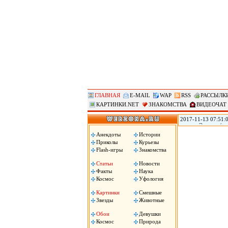
ГЛАВНАЯ
E-MAIL
WAP
RSS
РАССЫЛК
КАРТИНКИ.NET
ЗНАКОМСТВА
ВИДЕОЧАТ
2017-11-13 07:51:0
городе Эверетт (ш
голову из-за того,
Анекдоты
Истории
Пули застряли у не
Приколы
Курьезы
Flash-игры
Знакомства
Статьи
Новости
Факты
Наука
Космос
Уфология
Картинки
Смешные
Звезды
Животные
Обои
Девушки
Космос
Природа