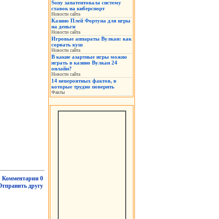
Sony запатентовала систему
ставок на киберспорт
Новости сайта
Казино Плей Фортуна для игры
на деньги
Новости сайта
Игровые аппараты Вулкан: как
сорвать куш
Новости сайта
В какие азартные игры можно
играть в казино Вулкан 24
онлайн?
Новости сайта
14 невероятных фактов, в
которые трудно поверить
Факты
Комментарии 0
Отправить другу