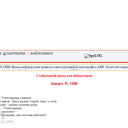
И
ПАРТНЕРКИ
ФАЙЛООБМЕН
28 СМИ: Кража кибероружия привела к многоуровневой катастрофе в АНБ. Агентство наци
живает крупнейший кризис из-за того, что хакеры в 2016 году похитили ряд вредоносных п
НБ для проникновения в устройства и сети по всему миру, пишет газета New York Times. 
Стабильный доход для вебмастеров
убликовала программный код ряда инструментов, похищенных у АНБ, который затем был ис
 принесших большой ущерб по всему миру. Взлом до сих пор не раскрыт.
Анедот № 1100
с. Учительница говорит:
в школу. Здесь нужно сидеть тихо, а если
сить - нужно поднять руку.
... Учительница:
 спросить?
. Проверяю, как система работает!
1-01
.25 (10/8)