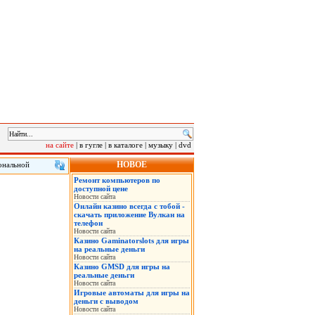
на сайте
|
в гугле
|
в каталоге
|
музыку
|
dvd
НОВОЕ
ональной
рограмм,
Ремонт компьютеров по
Группа хакеров
доступной цене
пользован для
Новости сайта
Онлайн казино всегда с тобой -
скачать приложение Вулкан на
телефон
Новости сайта
Казино Gaminatorslots для игры
на реальные деньги
Новости сайта
Казино GMSD для игры на
реальные деньги
Новости сайта
Игровые автоматы для игры на
деньги с выводом
Новости сайта