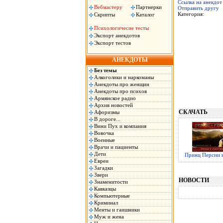
Ссылка на анекдот
Вебмастеру
Партнерки
Отправить другу
Категория:
Скрипты
Каталог
Психологичесие тесты
Экспорт анекдотов
Экспорт тестов
АНЕКДОТЫ
Без темы
Алкоголики и наркоманы
Анекдоты про женщин
Анекдоты про психов
Армянское радио
Архив новостей
СКАЧАТЬ
Афоризмы
В дороге...
Вини Пух и компания
Вовочка
Военные
Врачи и пациенты
Дети
Принц Персии и
Евреи
Загадки
Звери
НОВОСТИ
Знаменитости
Кавказцы
Компьютерные
Криминал
Менты и гаишники
Муж и жена