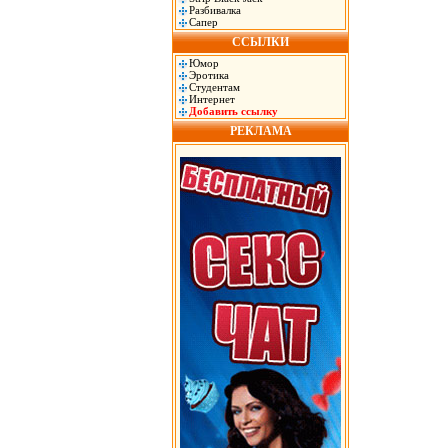
Разбивалка
Сапер
ССЫЛКИ
Юмор
Эротика
Студентам
Интернет
Добавить ссылку
РЕКЛАМА