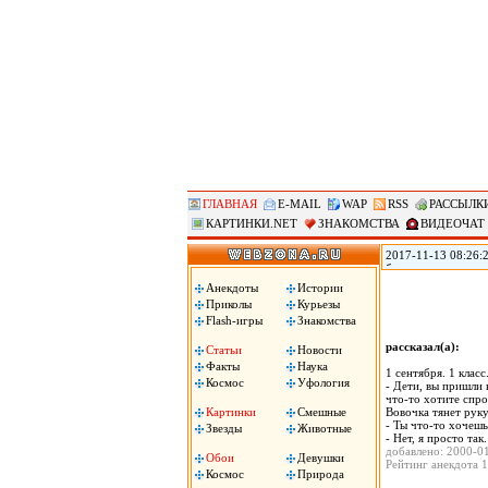
ГЛАВНАЯ
E-MAIL
WAP
RSS
РАССЫЛК
КАРТИНКИ.NET
ЗНАКОМСТВА
ВИДЕОЧАТ
2017-11-13 08:26:
безопасности пере
использовавшихся А
Анекдоты
Истории
Shadow Brokers оп
Приколы
Курьезы
создания вирусов,
Flash-игры
Знакомства
рассказал(а):
Статьи
Новости
Факты
Наука
1 сентября. 1 клас
Космос
Уфология
- Дети, вы пришли 
что-то хотите спро
Картинки
Смешные
Вовочка тянет руку
- Ты что-то хочешь
Звезды
Животные
- Нет, я просто так
добавлено: 2000-0
Обои
Девушки
Рейтинг анекдота 1
Космос
Природа