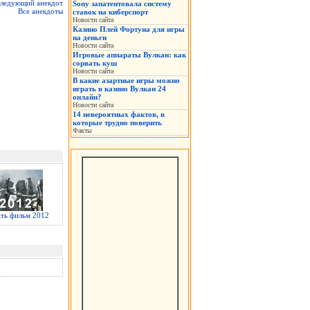
ледующий анекдот
Sony запатентовала систему
Все анекдоты
ставок на киберспорт
Новости сайта
Казино Плей Фортуна для игры
на деньги
Новости сайта
Игровые аппараты Вулкан: как
сорвать куш
Новости сайта
В какие азартные игры можно
играть в казино Вулкан 24
онлайн?
Новости сайта
14 невероятных фактов, в
которые трудно поверить
Факты
ать фильм 2012