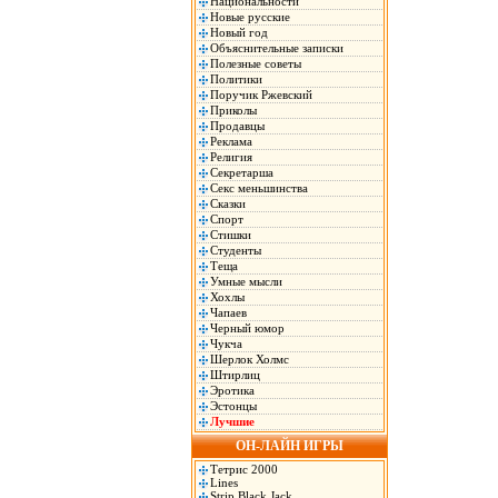
Национальности
Новые русские
Новый год
Объяснительные записки
Полезные советы
Политики
Поручик Ржевский
Приколы
Продавцы
Реклама
Религия
Секретарша
Секс меньшинства
Сказки
Спорт
Стишки
Студенты
Теща
Умные мысли
Хохлы
Чапаев
Черный юмор
Чукча
Шерлок Холмс
Штирлиц
Эротика
Эстонцы
Лучшие
ОН-ЛАЙН ИГРЫ
Тетрис 2000
Lines
Strip Black Jack