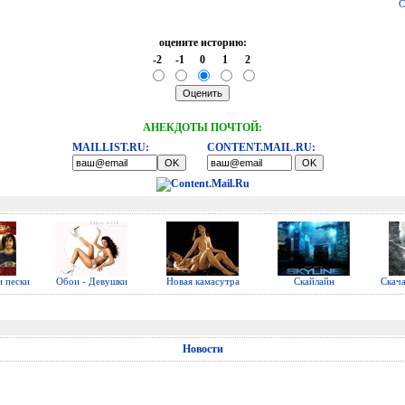
С
оцените историю:
-2
-1
0
1
2
АНЕКДОТЫ ПОЧТОЙ:
MAILLIST.RU:
CONTENT.MAIL.RU:
 пески
Обои - Девушки
Новая камасутра
Скайлайн
Скач
Новости