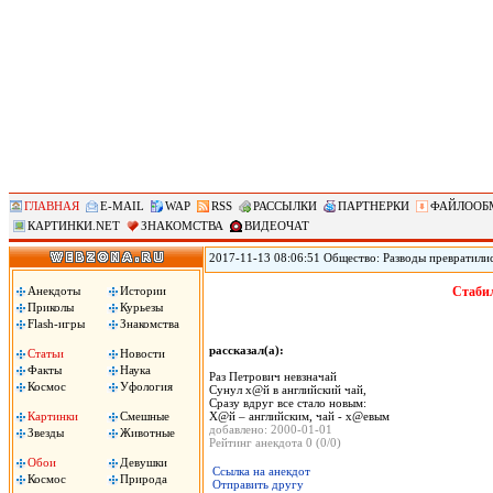
ГЛАВНАЯ
E-MAIL
WAP
RSS
РАССЫЛКИ
ПАРТНЕРКИ
ФАЙЛООБ
КАРТИНКИ.NET
ЗНАКОМСТВА
ВИДЕОЧАТ
2017-11-13 08:06:51 Общество: Разводы превратили
мировое лидерство по такому показателю, как колич
демографических вызовов и, как следствие, потенци
Анекдоты
Истории
Стабил
необходимо определиться с вектором его развития.
Приколы
Курьезы
Flash-игры
Знакомства
рассказал(а):
Статьи
Новости
Факты
Наука
Раз Петрович невзначай
Космос
Уфология
Сунул х@й в английский чай,
Сразу вдруг все стало новым:
Картинки
Смешные
Х@й – английским, чай - х@евым
добавлено: 2000-01-01
Звезды
Животные
Рейтинг анекдота 0 (0/0)
Обои
Девушки
Ссылка на анекдот
Космос
Природа
Отправить другу