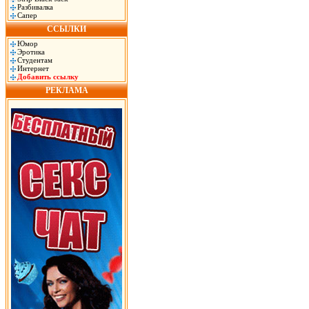
Разбивалка
Сапер
ССЫЛКИ
Юмор
Эротика
Студентам
Интернет
Добавить ссылку
РЕКЛАМА