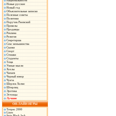
Национальности
Новые русские
Новый год
Объяснительные записки
Полезные советы
Политики
Поручик Ржевский
Приколы
Продавцы
Реклама
Религия
Секретарша
Секс меньшинства
Сказки
Спорт
Стишки
Студенты
Теща
Умные мысли
Хохлы
Чапаев
Черный юмор
Чукча
Шерлок Холмс
Штирлиц
Эротика
Эстонцы
Лучшие
ОН-ЛАЙН ИГРЫ
Тетрис 2000
Lines
Strip Black Jack