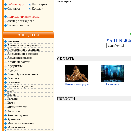
Категория:
Вебмастеру
Партнерки
Скрипты
Каталог
Психологичесие тесты
Экспорт анекдотов
Экспорт тестов
АНЕКДОТЫ
MAILLIST.RU
Без темы
Алкоголики и наркоманы
Анекдоты про женщин
Анекдоты про психов
Армянское радио
СКАЧАТЬ
Архив новостей
Афоризмы
В дороге...
Вини Пух и компания
Вовочка
Военные
Новая камасутра
Скайлайн
Врачи и пациенты
Дети
Евреи
Загадки
НОВОСТИ
Звери
Знаменитости
Кавказцы
Компьютерные
Криминал
Менты и гаишники
Муж и жена