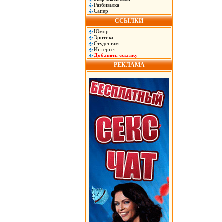
Разбивалка
Сапер
ССЫЛКИ
Юмор
Эротика
Студентам
Интернет
Добавить ссылку
РЕКЛАМА