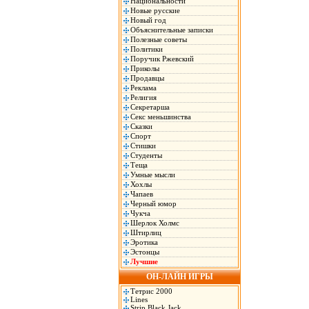
Национальности
Новые русские
Новый год
Объяснительные записки
Полезные советы
Политики
Поручик Ржевский
Приколы
Продавцы
Реклама
Религия
Секретарша
Секс меньшинства
Сказки
Спорт
Стишки
Студенты
Теща
Умные мысли
Хохлы
Чапаев
Черный юмор
Чукча
Шерлок Холмс
Штирлиц
Эротика
Эстонцы
Лучшие
ОН-ЛАЙН ИГРЫ
Тетрис 2000
Lines
Strip Black Jack