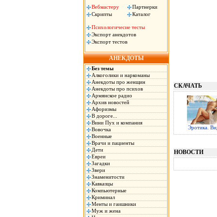
Вебмастеру
Партнерки
Скрипты
Каталог
Психологичесие тесты
Экспорт анекдотов
Экспорт тестов
АНЕКДОТЫ
Без темы
Алкоголики и наркоманы
Анекдоты про женщин
СКАЧАТЬ
Анекдоты про психов
Армянское радио
Архив новостей
Афоризмы
В дороге...
Вини Пух и компания
Эротика. Ви
Вовочка
Военные
Врачи и пациенты
Дети
НОВОСТИ
Евреи
Загадки
Звери
Знаменитости
Кавказцы
Компьютерные
Криминал
Менты и гаишники
Муж и жена