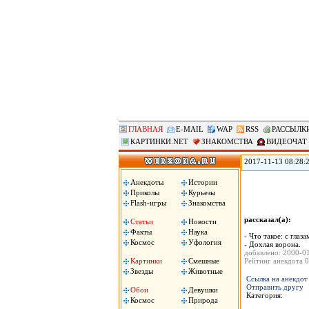
ГЛАВНАЯ
E-MAIL
WAP
RSS
РАССЫЛК
КАРТИНКИ.NET
ЗНАКОМСТВА
ВИДЕОЧАТ
2017-11-13 08:28:
против «американс
Ассоциации госуд
Анекдоты
Истории
вместе с началом 
Приколы
Курьезы
машина!», сожгли 
Flash-игры
Знакомства
рассказал(а):
Статьи
Новости
Факты
Наука
- Что такое: с глаз
Космос
Уфология
- Дохлая ворона.
добавлено: 2000-0
Картинки
Смешные
Рейтинг анекдота 0
Звезды
Животные
Ссылка на анекдот
Отправить другу
Обои
Девушки
Категория:
Космос
Природа