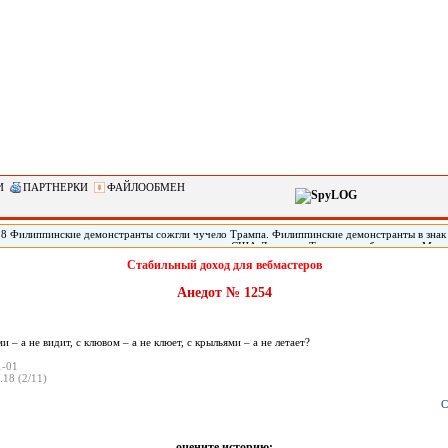
И
ПАРТНЕРКИ
ФАЙЛООБМЕН
28 Филиппинские демонстранты сожгли чучело Трампа. Филиппинские демонстранты в знак
кого империализма» сожгли чучело президента США Дональда Трампа, прибывшего в Мани
арств Юго-Восточной Азии (АСЕАН). По сообщению местных СМИ, демонстрация началась
Стабильный доход для вебмастеров
31-го саммита АСЕАН. Демонстранты, скандируя «США - империалисты!» и «Стоп, америка
чучело президента Трампа.
Анедот № 1254
ами – а не видит, с клювом – а не клюет, с крыльями – а не летает?
1-01
.18 (2/11)
С
оцените историю: