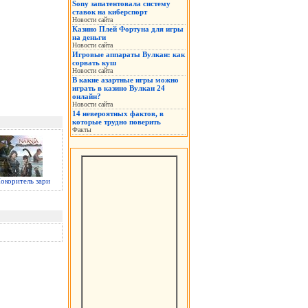
Sony запатентовала систему
ставок на киберспорт
Новости сайта
Казино Плей Фортуна для игры
на деньги
Новости сайта
Игровые аппараты Вулкан: как
сорвать куш
Новости сайта
В какие азартные игры можно
играть в казино Вулкан 24
онлайн?
Новости сайта
14 невероятных фактов, в
которые трудно поверить
Факты
окоритель зари