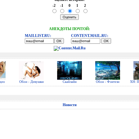
-2
-1
0
1
2
АНЕКДОТЫ ПОЧТОЙ:
MAILLIST.RU:
CONTENT.MAIL.RU:
део
Обои - Девушки
Скайлайн
Обои - Фэнтези
ХН: П
Новости