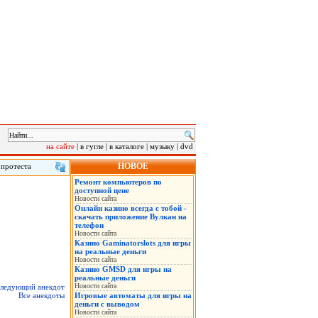
на сайте
|
в гугле
|
в каталоге
|
музыку
|
dvd
НОВОЕ
 протеста
лу на саммит
Ремонт компьютеров по
 в понедельник
доступной цене
нская военная
Новости сайта
Онлайн казино всегда с тобой -
скачать приложение Вулкан на
телефон
Новости сайта
Казино Gaminatorslots для игры
на реальные деньги
Новости сайта
Казино GMSD для игры на
реальные деньги
Новости сайта
ледующий анекдот
Все анекдоты
Игровые автоматы для игры на
деньги с выводом
Новости сайта