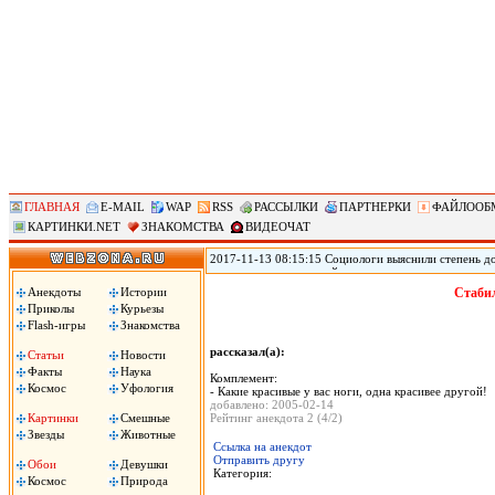
ГЛАВНАЯ
E-MAIL
WAP
RSS
РАССЫЛКИ
ПАРТНЕРКИ
ФАЙЛООБ
КАРТИНКИ.NET
ЗНАКОМСТВА
ВИДЕОЧАТ
2017-11-13 08:15:15 Социологи выяснили степень д
журналистам и полицейским, следует из результато
(ВЦИОМ). Согласно данным исследования ВЦИОМ, по
Анекдоты
Истории
Стабил
полицейские – 3,12 баллов. При этом 40% заявили, 
Приколы
Курьезы
услышали это слово, передает РИА «Новости».
Flash-игры
Знакомства
рассказал(а):
Статьи
Новости
Факты
Наука
Комплемент:
Космос
Уфология
- Какие красивые у вас ноги, одна красивее другой!
добавлено: 2005-02-14
Картинки
Смешные
Рейтинг анекдота 2 (4/2)
Звезды
Животные
Ссылка на анекдот
Отправить другу
Обои
Девушки
Категория:
Космос
Природа