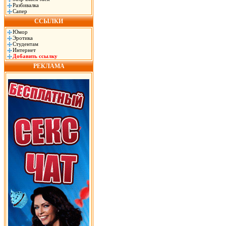
Разбивалка
Сапер
ССЫЛКИ
Юмор
Эротика
Студентам
Интернет
Добавить ссылку
РЕКЛАМА