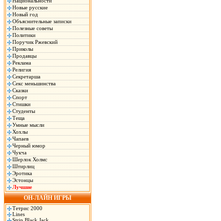
Национальности
Новые русские
Новый год
Объяснительные записки
Полезные советы
Политики
Поручик Ржевский
Приколы
Продавцы
Реклама
Религия
Секретарша
Секс меньшинства
Сказки
Спорт
Стишки
Студенты
Теща
Умные мысли
Хохлы
Чапаев
Черный юмор
Чукча
Шерлок Холмс
Штирлиц
Эротика
Эстонцы
Лучшие
ОН-ЛАЙН ИГРЫ
Тетрис 2000
Lines
Strip Black Jack