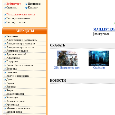
Вебмастеру
Партнерки
Скрипты
Каталог
Психологичесие тесты
Экспорт анекдотов
Экспорт тестов
MAILLIST.RU
АНЕКДОТЫ
Без темы
Алкоголики и наркоманы
Анекдоты про женщин
СКАЧАТЬ
Анекдоты про психов
Армянское радио
Архив новостей
Афоризмы
В дороге...
Вини Пух и компания
ХН: Покоритель зари
Скайлайн
Вовочка
Военные
Врачи и пациенты
Дети
НОВОСТИ
Евреи
Загадки
Звери
Знаменитости
Кавказцы
Компьютерные
Криминал
Менты и гаишники
Муж и жена