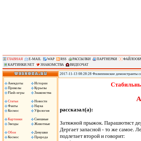
ГЛАВНАЯ
E-MAIL
WAP
RSS
РАССЫЛКИ
ПАРТНЕРКИ
ФАЙЛООБ
КАРТИНКИ.NET
ЗНАКОМСТВА
ВИДЕОЧАТ
2017-11-13 08:28:28 Филиппинские демонстранты с
против «американского империализма» сожгли чуче
Ассоциации государств Юго-Восточной Азии (АСЕА
Анекдоты
Истории
Стабильны
вместе с началом 31-го саммита АСЕАН. Демонстран
Приколы
Курьезы
машина!», сожгли чучело президента Трампа.
Flash-игры
Знакомства
А
Статьи
Новости
Факты
Наука
рассказал(а):
Космос
Уфология
Картинки
Смешные
Затяжной прыжок. Парашютист дер
Звезды
Животные
Дергает запасной - то же самое. Л
Обои
Девушки
подлетает второй и говорит:
Космос
Природа