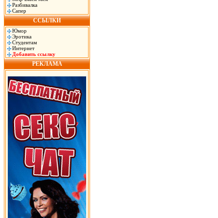
Разбивалка
Сапер
ССЫЛКИ
Юмор
Эротика
Студентам
Интернет
Добавить ссылку
РЕКЛАМА