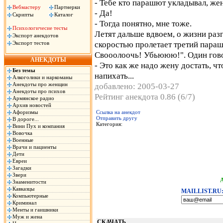
- Тебе кто парашют укладывал, же
Вебмастеру
Партнерки
- Да!
Скрипты
Каталог
- Тогда понятно, мне тоже.
Психологичесие тесты
Летят дальше вдвоем, о жизни раз
Экспорт анекдотов
скоростью пролетает третий пара
Экспорт тестов
Свооолоочь! Убьююю!". Один гов
АНЕКДОТЫ
- Это как же надо жену достать, 
Без темы
напихать...
Алкоголики и наркоманы
Анекдоты про женщин
добавлено: 2005-03-27
Анекдоты про психов
Рейтинг анекдота 0.86 (6/7)
Армянское радио
Архив новостей
Афоризмы
Ссылка на анекдот
Отправить другу
В дороге...
Категория:
Вини Пух и компания
Вовочка
Военные
Врачи и пациенты
Дети
Евреи
Загадки
Звери
Знаменитости
Кавказцы
MAILLIST.RU
Компьютерные
Криминал
Менты и гаишники
Муж и жена
СКАЧАТЬ