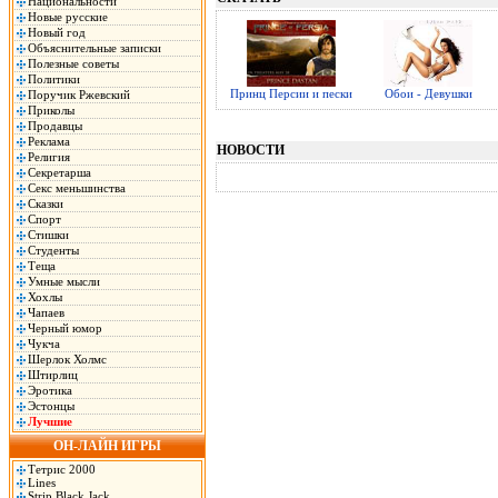
Национальности
Новые русские
Новый год
Объяснительные записки
Полезные советы
Политики
Принц Персии и пески
Обои - Девушки
Поручик Ржевский
Приколы
Продавцы
Реклама
НОВОСТИ
Религия
Секретарша
Секс меньшинства
Сказки
Спорт
Стишки
Студенты
Теща
Умные мысли
Хохлы
Чапаев
Черный юмор
Чукча
Шерлок Холмс
Штирлиц
Эротика
Эстонцы
Лучшие
ОН-ЛАЙН ИГРЫ
Тетрис 2000
Lines
Strip Black Jack