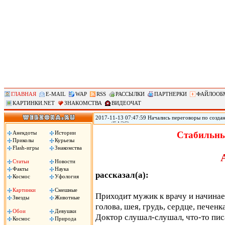
ГЛАВНАЯ
E-MAIL
WAP
RSS
РАССЫЛКИ
ПАРТНЕРКИ
ФАЙЛООБ
КАРТИНКИ.NET
ЗНАКОМСТВА
ВИДЕОЧАТ
2017-11-13 07:47:59 Начались переговоры по созд
союза (ЕАЭС) заинтересованы в максимально широк
(АСЕАН), два объединения уже ведут переговоры о 
Анекдоты
Истории
Стабильны
России Дмитрий Медведев. «Мы обсуждаем зону св
Приколы
Курьезы
Медведев на деловом и инвестиционном саммите АС
Flash-игры
Знакомства
Статьи
Новости
Факты
Наука
рассказал(а):
Космос
Уфология
Картинки
Смешные
Приходит мужик к врачу и начинает
Звезды
Животные
голова, шея, грудь, сердце, печенка,
Обои
Девушки
Доктор слушал-слушал, что-то писа
Космос
Природа