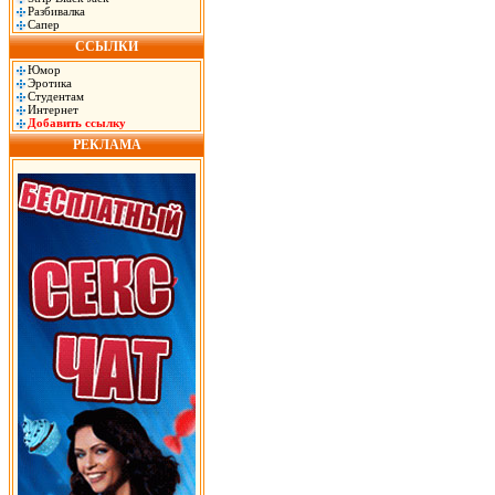
Разбивалка
Сапер
ССЫЛКИ
Юмор
Эротика
Студентам
Интернет
Добавить ссылку
РЕКЛАМА