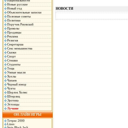
Национальности
Новые русские
Новый год
НОВОСТИ
Объяснительные записки
Полезные советы
Политики
Поручик Ржевский
Приколы
Продавцы
Реклама
Религия
Секретарша
Секс меньшинства
Сказки
Спорт
Стишки
Студенты
Теща
Умные мысли
Хохлы
Чапаев
Черный юмор
Чукча
Шерлок Холмс
Штирлиц
Эротика
Эстонцы
Лучшие
ОН-ЛАЙН ИГРЫ
Тетрис 2000
Lines
Strip Black Jack