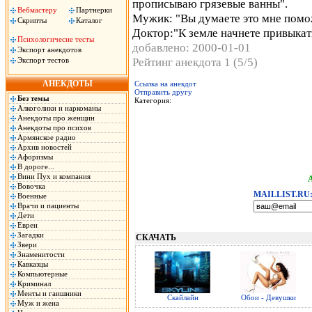
прописываю грязевые ванны".
Вебмастеру
Партнерки
Мужик: "Вы думаете это мне помо
Скрипты
Каталог
Доктор:"К земле начнете привыкат
Психологичесие тесты
добавлено: 2000-01-01
Экспорт анекдотов
Рейтинг анекдота 1 (5/5)
Экспорт тестов
АНЕКДОТЫ
Ссылка на анекдот
Отправить другу
Без темы
Категория:
Алкоголики и наркоманы
Анекдоты про женщин
Анекдоты про психов
Армянское радио
Архив новостей
Афоризмы
В дороге...
Вини Пух и компания
Вовочка
MAILLIST.RU
Военные
Врачи и пациенты
Дети
Евреи
Загадки
СКАЧАТЬ
Звери
Знаменитости
Кавказцы
Компьютерные
Криминал
Менты и гаишники
Скайлайн
Обои - Девушки
Муж и жена