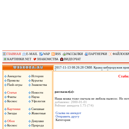
ГЛАВНАЯ
E-MAIL
WAP
RSS
РАССЫЛКИ
ПАРТНЕРКИ
ФАЙЛООБ
КАРТИНКИ.NET
ЗНАКОМСТВА
ВИДЕОЧАТ
2017-11-13 08:26:28 СМИ: Кража кибероружия прив
безопасности переживает крупнейший кризис из-за т
использовавшихся АНБ для проникновения в устройст
Анекдоты
Истории
Стабил
Shadow Brokers опубликовала программный код ряда
Приколы
Курьезы
создания вирусов, принесших большой ущерб по всем
Flash-игры
Знакомства
рассказал(а):
Статьи
Новости
Факты
Наука
Наша кошка тоже сначала не любила пылесос. Но пото
Космос
Уфология
добавлено: 2000-01-01
Рейтинг анекдота 1.75 (7/4)
Картинки
Смешные
Ссылка на анекдот
Звезды
Животные
Отправить другу
Категория:
Обои
Девушки
Космос
Природа