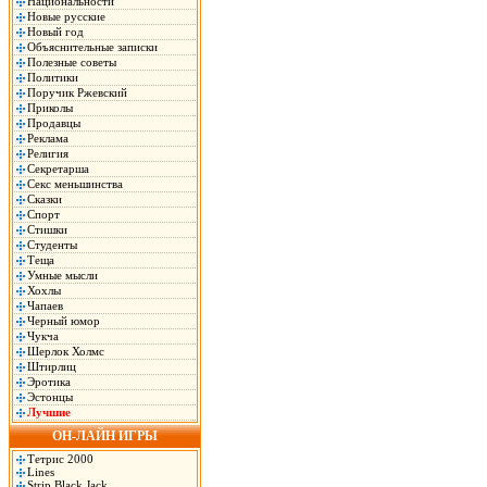
Национальности
Новые русские
Новый год
Объяснительные записки
Полезные советы
Политики
Поручик Ржевский
Приколы
Продавцы
Реклама
Религия
Секретарша
Секс меньшинства
Сказки
Спорт
Стишки
Студенты
Теща
Умные мысли
Хохлы
Чапаев
Черный юмор
Чукча
Шерлок Холмс
Штирлиц
Эротика
Эстонцы
Лучшие
ОН-ЛАЙН ИГРЫ
Тетрис 2000
Lines
Strip Black Jack