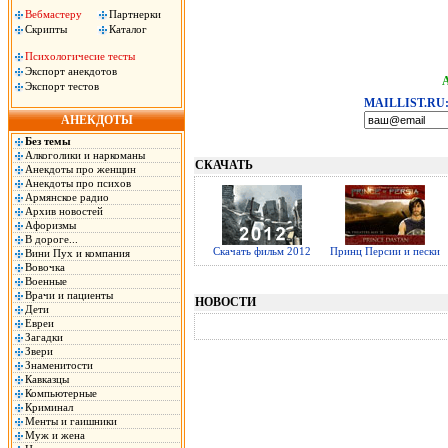
Вебмастеру
Партнерки
Скрипты
Каталог
Психологичесие тесты
Экспорт анекдотов
Экспорт тестов
MAILLIST.RU
АНЕКДОТЫ
Без темы
Алкоголики и наркоманы
СКАЧАТЬ
Анекдоты про женщин
Анекдоты про психов
Армянское радио
Архив новостей
Афоризмы
В дороге...
Скачать фильм 2012
Принц Персии и пески
Вини Пух и компания
Вовочка
Военные
Врачи и пациенты
НОВОСТИ
Дети
Евреи
Загадки
Звери
Знаменитости
Кавказцы
Компьютерные
Криминал
Менты и гаишники
Муж и жена