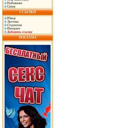
Разбивалка
Сапер
ССЫЛКИ
Юмор
Эротика
Студентам
Интернет
Добавить ссылку
РЕКЛАМА