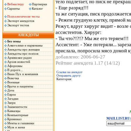
тело подлетает, но писк не прекращ
Вебмастеру
Партнерки
- Еще разряд!!!
Скрипты
Каталог
та же ситуация, писк продолжается
Психологичесие тесты
- Режем грудную клетку, прямой м
Экспорт анекдотов
Режут, вдруг хирург видит - возле 
Экспорт тестов
ассистентов. Хирург:
АНЕКДОТЫ
- Ты что?!?!? Мы же его теряем!!!
Без темы
Ассистент: - Уже потеряли... зарез
Алкоголики и наркоманы
Анекдоты про женщин
прислала, попросила мясо домой ку
Анекдоты про психов
добавлено: 2006-06-27
Армянское радио
Архив новостей
Рейтинг анекдота 1.17 (14/12)
Афоризмы
В дороге...
Ссылка на анекдот
Вини Пух и компания
Отправить другу
Вовочка
Категория:
Военные
Врачи и пациенты
Дети
Евреи
Загадки
Звери
Знаменитости
Кавказцы
Компьютерные
MAILLIST.RU
Криминал
Менты и гаишники
Муж и жена