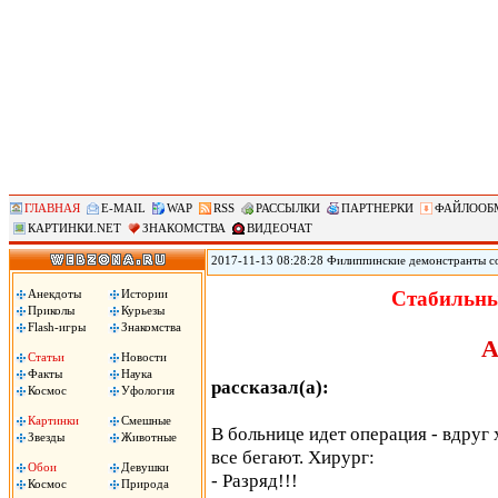
ГЛАВНАЯ
E-MAIL
WAP
RSS
РАССЫЛКИ
ПАРТНЕРКИ
ФАЙЛООБ
КАРТИНКИ.NET
ЗНАКОМСТВА
ВИДЕОЧАТ
2017-11-13 08:28:28 Филиппинские демонстранты с
против «американского империализма» сожгли чуче
Ассоциации государств Юго-Восточной Азии (АСЕА
Анекдоты
Истории
Стабильны
вместе с началом 31-го саммита АСЕАН. Демонстран
Приколы
Курьезы
машина!», сожгли чучело президента Трампа.
Flash-игры
Знакомства
А
Статьи
Новости
Факты
Наука
рассказал(а):
Космос
Уфология
Картинки
Смешные
В больнице идет операция - вдруг 
Звезды
Животные
все бегают. Хирург:
Обои
Девушки
- Разряд!!!
Космос
Природа