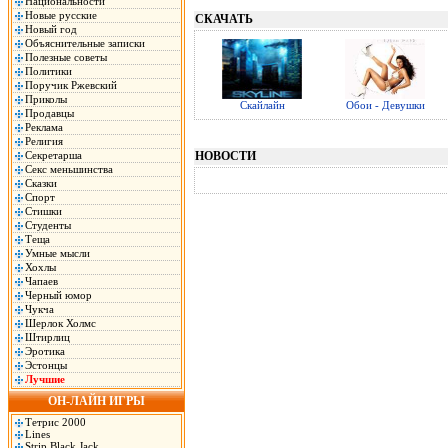
Национальности
Новые русские
СКАЧАТЬ
Новый год
Объяснительные записки
Полезные советы
Политики
Поручик Ржевский
Приколы
Скайлайн
Обои - Девушки
Продавцы
Реклама
Религия
Секретарша
НОВОСТИ
Секс меньшинства
Сказки
Спорт
Стишки
Студенты
Теща
Умные мысли
Хохлы
Чапаев
Черный юмор
Чукча
Шерлок Холмс
Штирлиц
Эротика
Эстонцы
Лучшие
ОН-ЛАЙН ИГРЫ
Тетрис 2000
Lines
Strip Black Jack