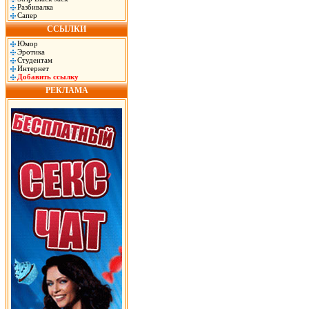
Разбивалка
Сапер
ССЫЛКИ
Юмор
Эротика
Студентам
Интернет
Добавить ссылку
РЕКЛАМА