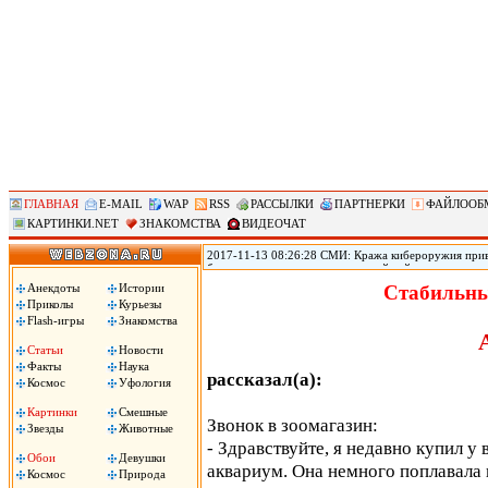
ГЛАВНАЯ
E-MAIL
WAP
RSS
РАССЫЛКИ
ПАРТНЕРКИ
ФАЙЛООБ
КАРТИНКИ.NET
ЗНАКОМСТВА
ВИДЕОЧАТ
2017-11-13 08:26:28 СМИ: Кража кибероружия прив
безопасности переживает крупнейший кризис из-за т
использовавшихся АНБ для проникновения в устройст
Анекдоты
Истории
Стабильны
Shadow Brokers опубликовала программный код ряда
Приколы
Курьезы
создания вирусов, принесших большой ущерб по всем
Flash-игры
Знакомства
Статьи
Новости
Факты
Наука
рассказал(а):
Космос
Уфология
Картинки
Смешные
Звонок в зоомагазин:
Звезды
Животные
- Здравствуйте, я недавно купил у
Обои
Девушки
аквариум. Она немного поплавала и
Космос
Природа