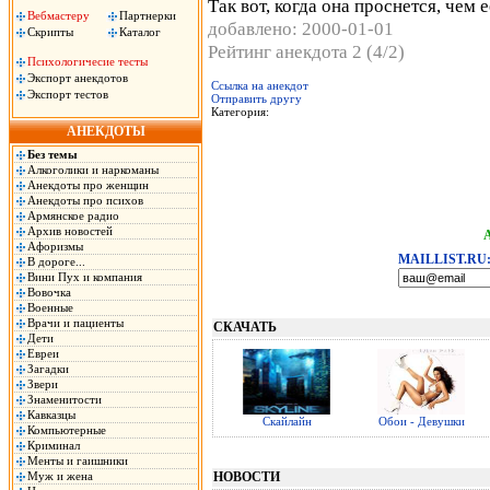
Так вот, когда она проснется, чем 
Вебмастеру
Партнерки
добавлено: 2000-01-01
Скрипты
Каталог
Рейтинг анекдота 2 (4/2)
Психологичесие тесты
Экспорт анекдотов
Ссылка на анекдот
Экспорт тестов
Отправить другу
Категория:
АНЕКДОТЫ
Без темы
Алкоголики и наркоманы
Анекдоты про женщин
Анекдоты про психов
Армянское радио
Архив новостей
Афоризмы
MAILLIST.RU
В дороге...
Вини Пух и компания
Вовочка
Военные
Врачи и пациенты
СКАЧАТЬ
Дети
Евреи
Загадки
Звери
Знаменитости
Кавказцы
Скайлайн
Обои - Девушки
Компьютерные
Криминал
Менты и гаишники
Муж и жена
НОВОСТИ