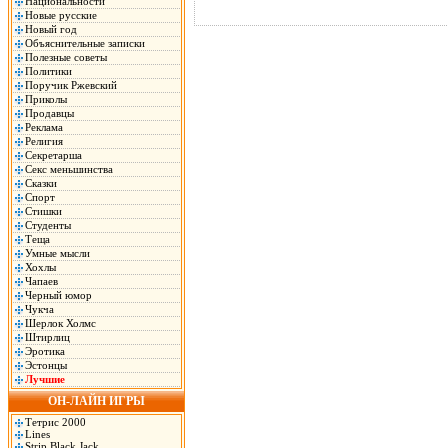
Национальности
Новые русские
Новый год
Объяснительные записки
Полезные советы
Политики
Поручик Ржевский
Приколы
Продавцы
Реклама
Религия
Секретарша
Секс меньшинства
Сказки
Спорт
Стишки
Студенты
Теща
Умные мысли
Хохлы
Чапаев
Черный юмор
Чукча
Шерлок Холмс
Штирлиц
Эротика
Эстонцы
Лучшие
ОН-ЛАЙН ИГРЫ
Тетрис 2000
Lines
Strip Black Jack