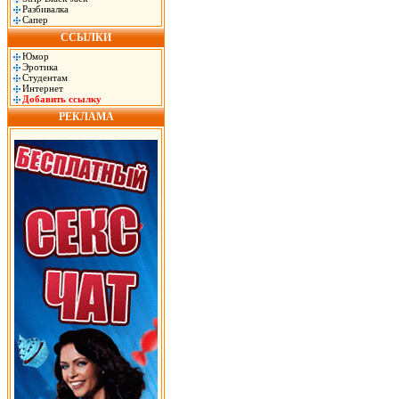
Разбивалка
Сапер
ССЫЛКИ
Юмор
Эротика
Студентам
Интернет
Добавить ссылку
РЕКЛАМА