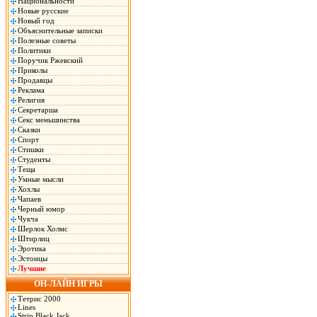
Национальности
Новые русские
Новый год
Объяснительные записки
Полезные советы
Политики
Поручик Ржевский
Приколы
Продавцы
Реклама
Религия
Секретарша
Секс меньшинства
Сказки
Спорт
Стишки
Студенты
Теща
Умные мысли
Хохлы
Чапаев
Черный юмор
Чукча
Шерлок Холмс
Штирлиц
Эротика
Эстонцы
Лучшие
ОН-ЛАЙН ИГРЫ
Тетрис 2000
Lines
Strip Black Jack