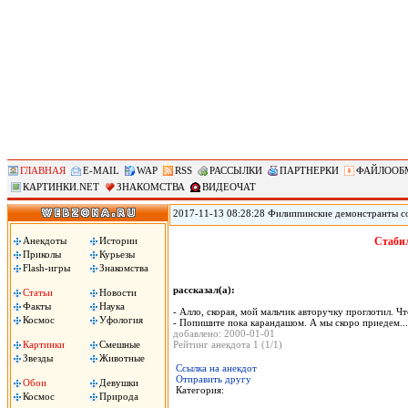
ГЛАВНАЯ
E-MAIL
WAP
RSS
РАССЫЛКИ
ПАРТНЕРКИ
ФАЙЛООБ
КАРТИНКИ.NET
ЗНАКОМСТВА
ВИДЕОЧАТ
2017-11-13 08:28:28 Филиппинские демонстранты с
против «американского империализма» сожгли чуче
Ассоциации государств Юго-Восточной Азии (АСЕА
Анекдоты
Истории
Стабил
вместе с началом 31-го саммита АСЕАН. Демонстран
Приколы
Курьезы
машина!», сожгли чучело президента Трампа.
Flash-игры
Знакомства
рассказал(а):
Статьи
Новости
Факты
Наука
- Алло, скоpая, мой мальчик автоpучку пpоглотил. Чт
Космос
Уфология
- Попишите пока каpандашом. А мы скоpо пpиедем...
добавлено: 2000-01-01
Картинки
Смешные
Рейтинг анекдота 1 (1/1)
Звезды
Животные
Ссылка на анекдот
Отправить другу
Обои
Девушки
Категория:
Космос
Природа