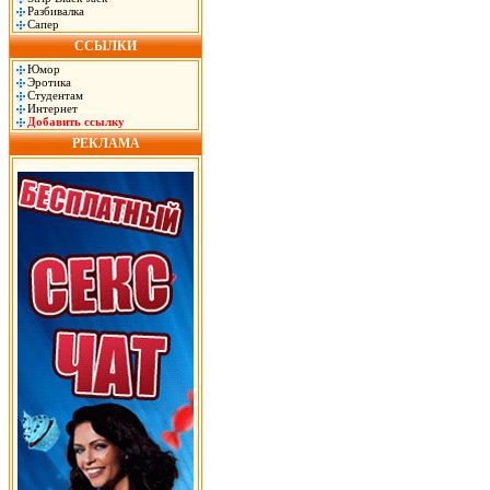
Разбивалка
Сапер
ССЫЛКИ
Юмор
Эротика
Студентам
Интернет
Добавить ссылку
РЕКЛАМА