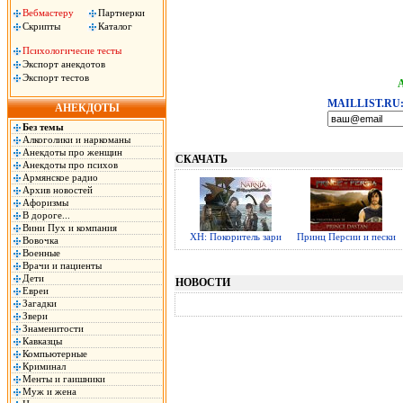
Вебмастеру
Партнерки
Скрипты
Каталог
Психологичесие тесты
Экспорт анекдотов
Экспорт тестов
MAILLIST.RU
АНЕКДОТЫ
Без темы
Алкоголики и наркоманы
Анекдоты про женщин
СКАЧАТЬ
Анекдоты про психов
Армянское радио
Архив новостей
Афоризмы
В дороге...
Вини Пух и компания
ХН: Покоритель зари
Принц Персии и пески
Вовочка
Военные
Врачи и пациенты
Дети
НОВОСТИ
Евреи
Загадки
Звери
Знаменитости
Кавказцы
Компьютерные
Криминал
Менты и гаишники
Муж и жена