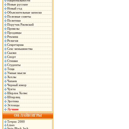
Национальности
Новые русские
Новый год
Объяснительные записки
Полезные советы
Политики
Поручик Ржевский
Приколы
Продавцы
Реклама
Религия
Секретарша
Секс меньшинства
Сказки
Спорт
Стишки
Студенты
Теща
Умные мысли
Хохлы
Чапаев
Черный юмор
Чукча
Шерлок Холмс
Штирлиц
Эротика
Эстонцы
Лучшие
ОН-ЛАЙН ИГРЫ
Тетрис 2000
Lines
Strip Black Jack