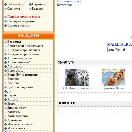
Отправить другу
Вебмастеру
Партнерки
Категория:
Скрипты
Каталог
Психологичесие тесты
Экспорт анекдотов
Экспорт тестов
АНЕКДОТЫ
Без темы
MAILLIST.RU
Алкоголики и наркоманы
Анекдоты про женщин
Анекдоты про психов
Армянское радио
Архив новостей
СКАЧАТЬ
Афоризмы
В дороге...
Вини Пух и компания
Вовочка
Военные
Врачи и пациенты
ХН: Покоритель зари
Эротика. Видео
Дети
Евреи
Загадки
НОВОСТИ
Звери
Знаменитости
Кавказцы
Компьютерные
Криминал
Менты и гаишники
Муж и жена