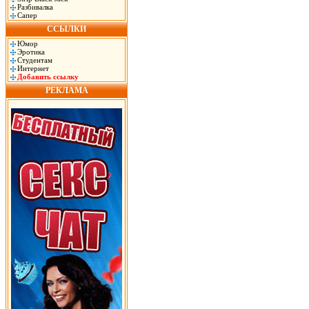
Разбивалка
Сапер
ССЫЛКИ
Юмор
Эротика
Студентам
Интернет
Добавить ссылку
РЕКЛАМА