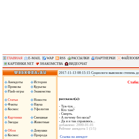
ГЛАВНАЯ
E-MAIL
WAP
RSS
РАССЫЛКИ
ПАРТНЕРКИ
ФАЙЛООБ
КАРТИНКИ.NET
ЗНАКОМСТВА
ВИДЕОЧАТ
2017-11-13 08:15:15 Социологи выяснили степень д
журналистам и полицейским, следует из результато
(ВЦИОМ). Согласно данным исследования ВЦИОМ, по
Анекдоты
Истории
Стабил
полицейские – 3,12 баллов. При этом 40% заявили, 
Приколы
Курьезы
услышали это слово, передает РИА «Новости».
Flash-игры
Знакомства
рассказал(а):
Статьи
Новости
Факты
Наука
- Тук-тук...
Космос
Уфология
- Кто там?
- Смерть.
Картинки
Смешные
- А почему без косы?
- Да я и так справлюсь...
Звезды
Животные
добавлено: 2000-01-01
Рейтинг анекдота 1 (1/1)
Обои
Девушки
Космос
Природа
Ссылка на анекдот