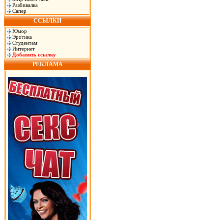
Разбивалка
Сапер
ССЫЛКИ
Юмор
Эротика
Студентам
Интернет
Добавить ссылку
РЕКЛАМА