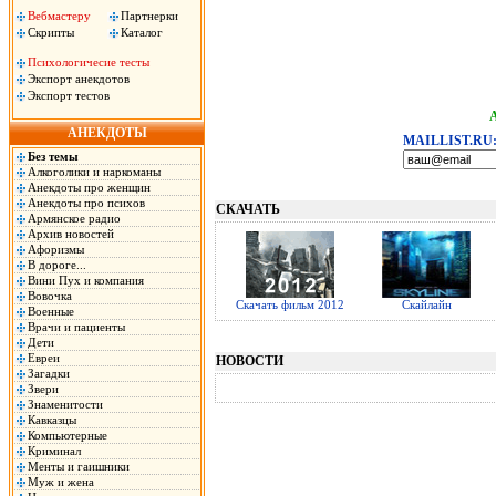
Вебмастеру
Партнерки
Скрипты
Каталог
Психологичесие тесты
Экспорт анекдотов
Экспорт тестов
АНЕКДОТЫ
MAILLIST.RU
Без темы
Алкоголики и наркоманы
Анекдоты про женщин
Анекдоты про психов
СКАЧАТЬ
Армянское радио
Архив новостей
Афоризмы
В дороге...
Вини Пух и компания
Вовочка
Скачать фильм 2012
Скайлайн
Военные
Врачи и пациенты
Дети
Евреи
НОВОСТИ
Загадки
Звери
Знаменитости
Кавказцы
Компьютерные
Криминал
Менты и гаишники
Муж и жена