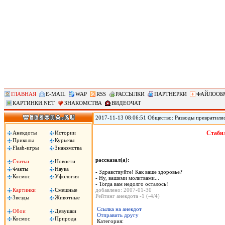
ГЛАВНАЯ
E-MAIL
WAP
RSS
РАССЫЛКИ
ПАРТНЕРКИ
ФАЙЛООБ
КАРТИНКИ.NET
ЗНАКОМСТВА
ВИДЕОЧАТ
2017-11-13 08:06:51 Общество: Разводы превратили
мировое лидерство по такому показателю, как колич
демографических вызовов и, как следствие, потенци
Анекдоты
Истории
Стабил
необходимо определиться с вектором его развития.
Приколы
Курьезы
Flash-игры
Знакомства
рассказал(а):
Статьи
Новости
Факты
Наука
- Здравствуйте! Как ваше здоровье?
Космос
Уфология
- Ну, вашими молитвами...
- Тогда вам недолго осталось!
Картинки
Смешные
добавлено: 2007-01-30
Рейтинг анекдота -1 (-4/4)
Звезды
Животные
Ссылка на анекдот
Обои
Девушки
Отправить другу
Космос
Природа
Категория: