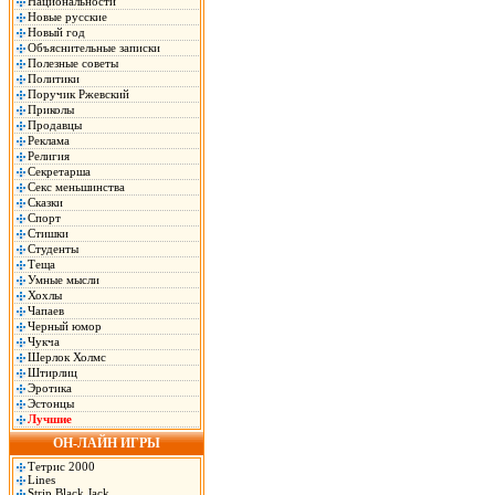
Национальности
Новые русские
Новый год
Объяснительные записки
Полезные советы
Политики
Поручик Ржевский
Приколы
Продавцы
Реклама
Религия
Секретарша
Секс меньшинства
Сказки
Спорт
Стишки
Студенты
Теща
Умные мысли
Хохлы
Чапаев
Черный юмор
Чукча
Шерлок Холмс
Штирлиц
Эротика
Эстонцы
Лучшие
ОН-ЛАЙН ИГРЫ
Тетрис 2000
Lines
Strip Black Jack