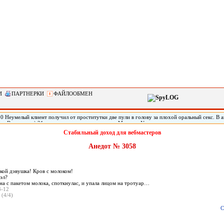
И
ПАРТНЕРКИ
ФАЙЛООБМЕН
0 Неумелый клиент получил от проститутки две пули в голову за плохой оральный секс. В 
тат Вашингтон) 21-летняя проститутка по имени Марисса Уоллен дважды выстрелила своему
 что ей не понравился оральный секс с ним. Мужчину обнаружили живым спустя три дня по
Стабильный доход для вебмастеров
го в голове, он не может говорить.
Анедот № 3058
кой дэвушка! Кров с молоком!
эл?
на с пакетом молока, споткнулас, и упала лицом на тротуар…
3-12
 (4/4)
С