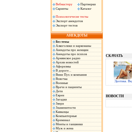
Вебмастеру
Партнерки
Скрипты
Каталог
Психологичесие тесты
Экспорт анекдотов
Экспорт тестов
АНЕКДОТЫ
Без темы
Алкоголики и наркоманы
Анекдоты про женщин
Анекдоты про психов
СКАЧАТЬ
Армянское радио
Архив новостей
Афоризмы
В дороге...
Вини Пух и компания
Вовочка
Эротика. Ви
Военные
Врачи и пациенты
Дети
Евреи
НОВОСТИ
Загадки
Звери
Знаменитости
Кавказцы
Компьютерные
Криминал
Менты и гаишники
Муж и жена