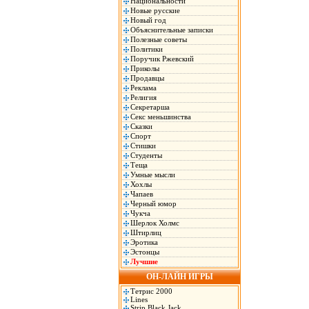
Национальности
Новые русские
Новый год
Объяснительные записки
Полезные советы
Политики
Поручик Ржевский
Приколы
Продавцы
Реклама
Религия
Секретарша
Секс меньшинства
Сказки
Спорт
Стишки
Студенты
Теща
Умные мысли
Хохлы
Чапаев
Черный юмор
Чукча
Шерлок Холмс
Штирлиц
Эротика
Эстонцы
Лучшие
ОН-ЛАЙН ИГРЫ
Тетрис 2000
Lines
Strip Black Jack