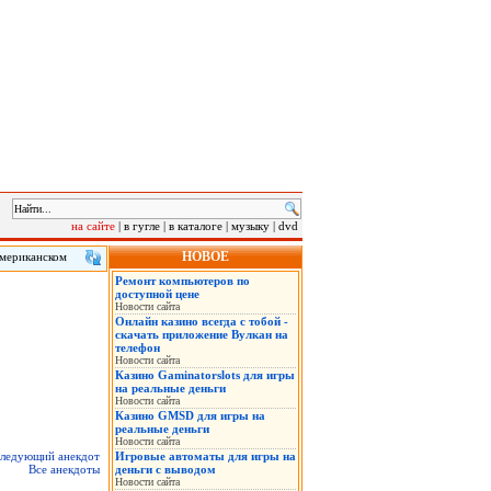
на сайте
|
в гугле
|
в каталоге
|
музыку
|
dvd
НОВОЕ
американском
 клиенту в
Ремонт компьютеров по
сле инцидента.
доступной цене
Новости сайта
Онлайн казино всегда с тобой -
скачать приложение Вулкан на
телефон
Новости сайта
Казино Gaminatorslots для игры
на реальные деньги
Новости сайта
Казино GMSD для игры на
реальные деньги
Новости сайта
ледующий анекдот
Игровые автоматы для игры на
Все анекдоты
деньги с выводом
Новости сайта