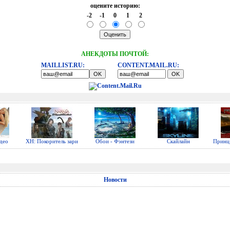
оцените историю:
-2
-1
0
1
2
АНЕКДОТЫ ПОЧТОЙ:
MAILLIST.RU:
CONTENT.MAIL.RU:
део
ХН: Покоритель зари
Обои - Фэнтези
Скайлайн
Принц 
Новости