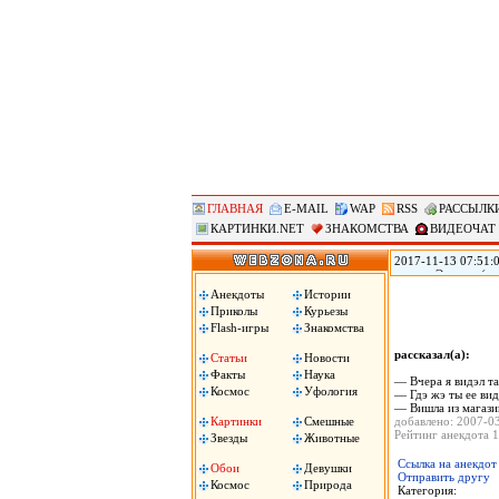
ГЛАВНАЯ
E-MAIL
WAP
RSS
РАССЫЛК
КАРТИНКИ.NET
ЗНАКОМСТВА
ВИДЕОЧАТ
2017-11-13 07:51:0
городе Эверетт (ш
голову из-за того,
Анекдоты
Истории
Пули застряли у не
Приколы
Курьезы
Flash-игры
Знакомства
рассказал(а):
Статьи
Новости
Факты
Наука
— Вчера я видэл та
Космос
Уфология
— Гдэ жэ ты ее вид
— Вишла из магази
Картинки
Смешные
добавлено: 2007-0
Рейтинг анекдота 1
Звезды
Животные
Ссылка на анекдот
Обои
Девушки
Отправить другу
Космос
Природа
Категория: