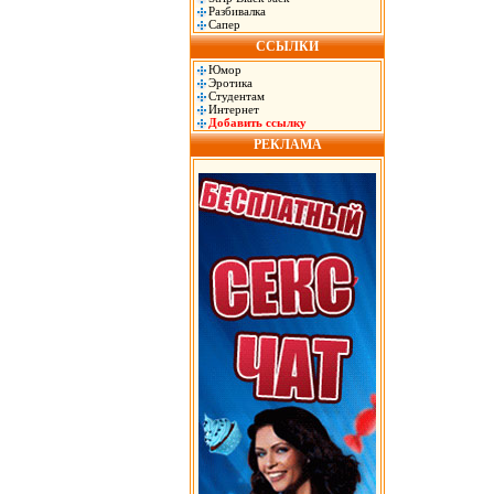
Разбивалка
Сапер
ССЫЛКИ
Юмор
Эротика
Студентам
Интернет
Добавить ссылку
РЕКЛАМА