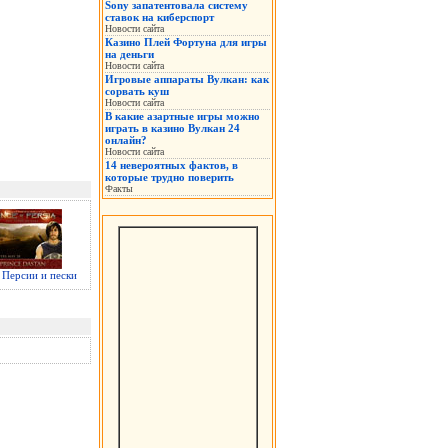
Sony запатентовала систему
ставок на киберспорт
Новости сайта
Казино Плей Фортуна для игры
на деньги
Новости сайта
Игровые аппараты Вулкан: как
сорвать куш
Новости сайта
В какие азартные игры можно
играть в казино Вулкан 24
онлайн?
Новости сайта
14 невероятных фактов, в
которые трудно поверить
Факты
Персии и пески