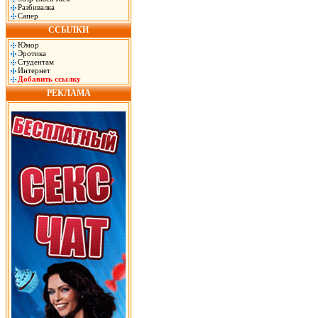
Разбивалка
Сапер
ССЫЛКИ
Юмор
Эротика
Студентам
Интернет
Добавить ссылку
РЕКЛАМА