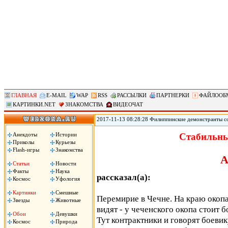
ГЛАВНАЯ
E-MAIL
WAP
RSS
РАССЫЛКИ
ПАРТНЕРКИ
ФАЙЛООБ
КАРТИНКИ.NET
ЗНАКОМСТВА
ВИДЕОЧАТ
2017-11-13 08:28:28 Филиппинские демонстранты с
против «американского империализма» сожгли чуче
Ассоциации государств Юго-Восточной Азии (АСЕА
Анекдоты
Истории
Стабильны
вместе с началом 31-го саммита АСЕАН. Демонстран
Приколы
Курьезы
машина!», сожгли чучело президента Трампа.
Flash-игры
Знакомства
А
Статьи
Новости
Факты
Наука
рассказал(а):
Космос
Уфология
Картинки
Смешные
Перемирие в Чечне. На краю окопа 
Звезды
Животные
видят - у чеченского окопа стоит б
Обои
Девушки
Тут контрактники и говорят боевик
Космос
Природа