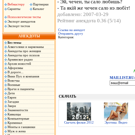
- Эй, чечен, ты сало любишь?
Вебмастеру
Партнерки
- Та якiй же чечен сало нэ любiт!
Скрипты
Каталог
добавлено: 2007-03-29
Психологичесие тесты
Рейтинг анекдота 0.36 (5/14)
Экспорт анекдотов
Экспорт тестов
Ссылка на анекдот
Отправить другу
АНЕКДОТЫ
Категория:
Без темы
Алкоголики и наркоманы
Анекдоты про женщин
Анекдоты про психов
Армянское радио
Архив новостей
Афоризмы
В дороге...
Вини Пух и компания
MAILLIST.RU
Вовочка
Военные
Врачи и пациенты
Дети
СКАЧАТЬ
Евреи
Загадки
Звери
Знаменитости
Кавказцы
Компьютерные
Скачать фильм 2012
Эротика. Видео
Криминал
Менты и гаишники
Муж и жена