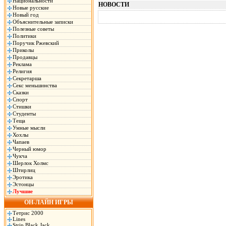
Национальности
НОВОСТИ
Новые русские
Новый год
Объяснительные записки
Полезные советы
Политики
Поручик Ржевский
Приколы
Продавцы
Реклама
Религия
Секретарша
Секс меньшинства
Сказки
Спорт
Стишки
Студенты
Теща
Умные мысли
Хохлы
Чапаев
Черный юмор
Чукча
Шерлок Холмс
Штирлиц
Эротика
Эстонцы
Лучшие
ОН-ЛАЙН ИГРЫ
Тетрис 2000
Lines
Strip Black Jack