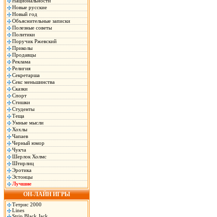
Национальности
Новые русские
Новый год
Объяснительные записки
Полезные советы
Политики
Поручик Ржевский
Приколы
Продавцы
Реклама
Религия
Секретарша
Секс меньшинства
Сказки
Спорт
Стишки
Студенты
Теща
Умные мысли
Хохлы
Чапаев
Черный юмор
Чукча
Шерлок Холмс
Штирлиц
Эротика
Эстонцы
Лучшие
ОН-ЛАЙН ИГРЫ
Тетрис 2000
Lines
Strip Black Jack