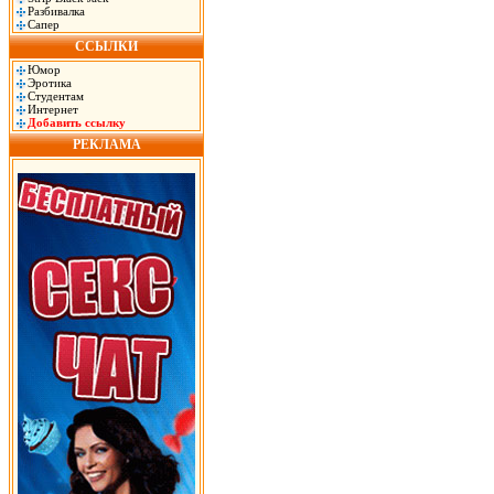
Разбивалка
Сапер
ССЫЛКИ
Юмор
Эротика
Студентам
Интернет
Добавить ссылку
РЕКЛАМА