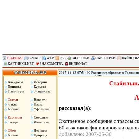
ГЛАВНАЯ
E-MAIL
WAP
RSS
РАССЫЛКИ
ПАРТНЕРКИ
ФАЙЛООБ
КАРТИНКИ.NET
ЗНАКОМСТВА
ВИДЕОЧАТ
2017-11-13 07:54:40 Россия перебросила в Таджикис
самолетов и вертолетов ЦВО на антитеррористическ
Таджикистан, сообщил помощник командующего вой
Анекдоты
Истории
Стабильны
вертолетов Центрального военного округа переброш
Приколы
Курьезы
в совместных учениях по антитеррору, в которых пр
Flash-игры
Знакомства
цитирует РИА «Новости» Рощупкина.
А
Статьи
Новости
Факты
Наука
рассказал(а):
Космос
Уфология
Картинки
Смешные
Экстренное сообщение с трассы ско
Звезды
Животные
60 лыжников финишировали одно
Обои
Девушки
добавлено: 2007-05-30
Космос
Природа