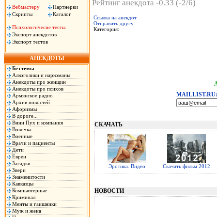
Рейтинг анекдота -0.33 (-2/6)
Вебмастеру
Партнерки
Скрипты
Каталог
Ссылка на анекдот
Отправить другу
Психологичесие тесты
Категория:
Экспорт анекдотов
Экспорт тестов
АНЕКДОТЫ
Без темы
Алкоголики и наркоманы
Анекдоты про женщин
Анекдоты про психов
MAILLIST.RU
Армянское радио
Архив новостей
Афоризмы
В дороге...
Вини Пух и компания
СКАЧАТЬ
Вовочка
Военные
Врачи и пациенты
Дети
Евреи
Загадки
Эротика. Видео
Скачать фильм 2012
Звери
Знаменитости
Кавказцы
Компьютерные
НОВОСТИ
Криминал
Менты и гаишники
Муж и жена