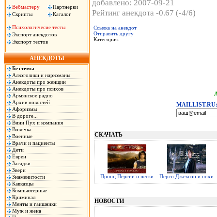
добавлено: 2007-09-21
Вебмастеру
Партнерки
Рейтинг анекдота -0.67 (-4/6)
Скрипты
Каталог
Психологичесие тесты
Ссылка на анекдот
Отправить другу
Экспорт анекдотов
Категория:
Экспорт тестов
АНЕКДОТЫ
Без темы
Алкоголики и наркоманы
Анекдоты про женщин
Анекдоты про психов
Армянское радио
Архив новостей
MAILLIST.RU
Афоризмы
В дороге...
Вини Пух и компания
Вовочка
СКАЧАТЬ
Военные
Врачи и пациенты
Дети
Евреи
Загадки
Звери
Принц Персии и пески
Перси Джексон и похи
Знаменитости
Кавказцы
Компьютерные
Криминал
НОВОСТИ
Менты и гаишники
Муж и жена