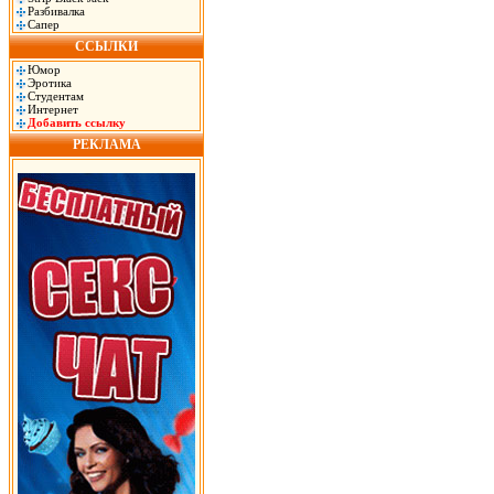
Разбивалка
Сапер
ССЫЛКИ
Юмор
Эротика
Студентам
Интернет
Добавить ссылку
РЕКЛАМА