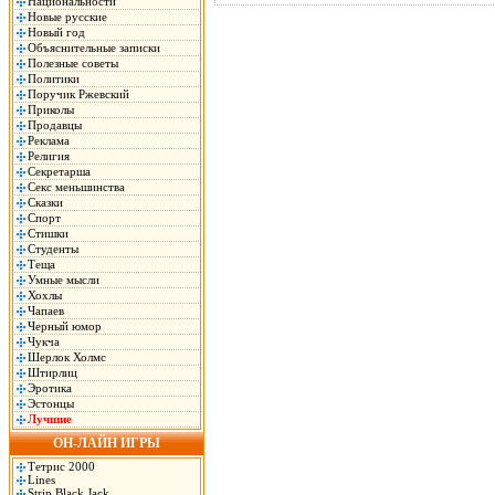
Национальности
Новые русские
Новый год
Объяснительные записки
Полезные советы
Политики
Поручик Ржевский
Приколы
Продавцы
Реклама
Религия
Секретарша
Секс меньшинства
Сказки
Спорт
Стишки
Студенты
Теща
Умные мысли
Хохлы
Чапаев
Черный юмор
Чукча
Шерлок Холмс
Штирлиц
Эротика
Эстонцы
Лучшие
ОН-ЛАЙН ИГРЫ
Тетрис 2000
Lines
Strip Black Jack