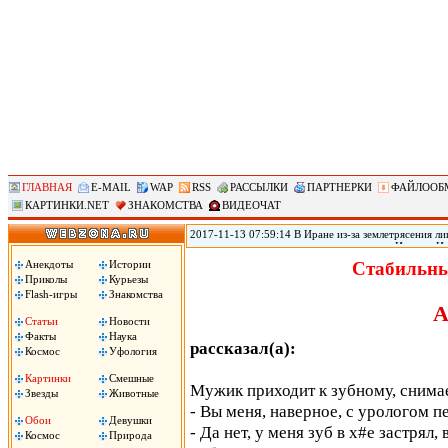
ГЛАВНАЯ
E-MAIL
WAP
RSS
РАССЫЛКИ
ПАРТНЕРКИ
ФАЙЛООБ
КАРТИНКИ.NET
ЗНАКОМСТВА
ВИДЕОЧАТ
2017-11-13 07:59:14 В Иране из-за землетрясения лиш
произошедшего в воскресенье на границе Ирана с Ир
временном жилье, сообщил источник в иранском Кра
Анекдоты
Истории
Стабильны
вырасти, передает РИА «Новости».
Приколы
Курьезы
Flash-игры
Знакомства
А
Статьи
Новости
Факты
Наука
рассказал(а):
Космос
Уфология
Картинки
Смешные
Мужик приходит к зубному, снимае
Звезды
Животные
- Вы меня, наверное, с урологом пе
Обои
Девушки
- Да нет, у меня зуб в х#е застрял,
Космос
Природа