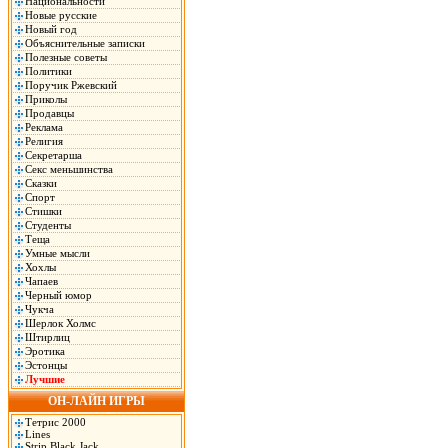
Национальности
Новые русские
Новый год
Объяснительные записки
Полезные советы
Политики
Поручик Ржевский
Приколы
Продавцы
Реклама
Религия
Секретарша
Секс меньшинства
Сказки
Спорт
Стишки
Студенты
Теща
Умные мысли
Хохлы
Чапаев
Черный юмор
Чукча
Шерлок Холмс
Штирлиц
Эротика
Эстонцы
Лучшие
ОН-ЛАЙН ИГРЫ
Тетрис 2000
Lines
Strip Black Jack