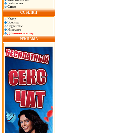
Разбивалка
Сапер
ССЫЛКИ
Юмор
Эротика
Студентам
Интернет
Добавить ссылку
РЕКЛАМА