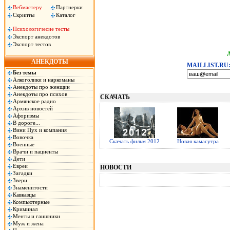
Вебмастеру
Партнерки
Скрипты
Каталог
Психологичесие тесты
Экспорт анекдотов
Экспорт тестов
АНЕКДОТЫ
MAILLIST.RU
Без темы
Алкоголики и наркоманы
Анекдоты про женщин
Анекдоты про психов
СКАЧАТЬ
Армянское радио
Архив новостей
Афоризмы
В дороге...
Вини Пух и компания
Вовочка
Скачать фильм 2012
Новая камасутра
Военные
Врачи и пациенты
Дети
Евреи
НОВОСТИ
Загадки
Звери
Знаменитости
Кавказцы
Компьютерные
Криминал
Менты и гаишники
Муж и жена