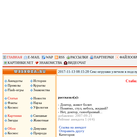
ГЛАВНАЯ
E-MAIL
WAP
RSS
РАССЫЛКИ
ПАРТНЕРКИ
ФАЙЛООБ
КАРТИНКИ.NET
ЗНАКОМСТВА
ВИДЕОЧАТ
2017-11-13 08:15:28 Секс-игрушки уличили в подсл
позволяет удаленно контролировать секс-игрушки, по
использования устройств. По данным юзеров, прило
Анекдоты
Истории
Стабил
затем сохраняло в памяти телефона. .
Приколы
Курьезы
Flash-игры
Знакомства
рассказал(а):
Статьи
Новости
Факты
Наука
- Доктор, живот болит.
Космос
Уфология
- Понятно, стул, небось, жидкий?
- Нет, доктор, газообразный...
Картинки
Смешные
добавлено: 2007-09-21
Рейтинг анекдота 1 (4/4)
Звезды
Животные
Ссылка на анекдот
Обои
Девушки
Отправить другу
Космос
Природа
Категория: