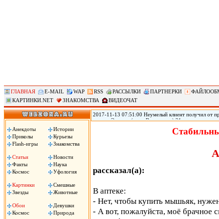
ГЛАВНАЯ
E-MAIL
WAP
RSS
РАССЫЛКИ
ПАРТНЕРКИ
ФАЙЛООБ
КАРТИНКИ.NET
ЗНАКОМСТВА
ВИДЕОЧАТ
2017-11-13 07:51:00 Неумелый клиент получил от пр
городе Эверетт (штат Вашингтон) 21-летняя прости
голову из-за того, что ей не понравился оральный 
Анекдоты
Истории
Стабильны
Пули застряли у него в голове, он не может говорить
Приколы
Курьезы
Flash-игры
Знакомства
А
Статьи
Новости
Факты
Наука
рассказал(а):
Космос
Уфология
Картинки
Смешные
В аптеке:
Звезды
Животные
- Нет, чтобы купить мышьяк, нужен
Обои
Девушки
- А вот, пожалуйста, моё брачное с
Космос
Природа