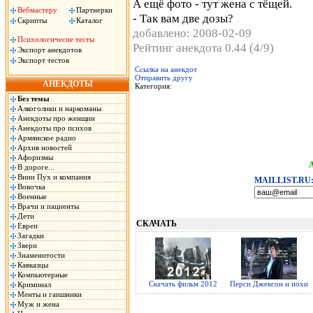
А ещё фото - тут жена с тёщей.
Вебмастеру
Партнерки
- Так вам две дозы?
Скрипты
Каталог
добавлено: 2008-02-09
Психологичесие тесты
Рейтинг анекдота 0.44 (4/9)
Экспорт анекдотов
Экспорт тестов
Ссылка на анекдот
Отправить другу
АНЕКДОТЫ
Категория:
Без темы
Алкоголики и наркоманы
Анекдоты про женщин
Анекдоты про психов
Армянское радио
Архив новостей
Афоризмы
В дороге...
Вини Пух и компания
MAILLIST.RU
Вовочка
Военные
Врачи и пациенты
Дети
СКАЧАТЬ
Евреи
Загадки
Звери
Знаменитости
Кавказцы
Компьютерные
Скачать фильм 2012
Перси Джексон и похи
Криминал
Менты и гаишники
Муж и жена