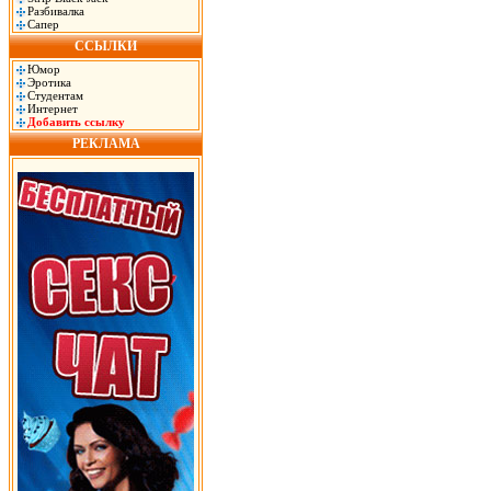
Разбивалка
Сапер
ССЫЛКИ
Юмор
Эротика
Студентам
Интернет
Добавить ссылку
РЕКЛАМА