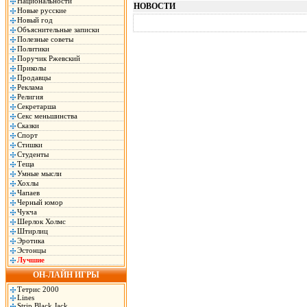
Национальности
НОВОСТИ
Новые русские
Новый год
Объяснительные записки
Полезные советы
Политики
Поручик Ржевский
Приколы
Продавцы
Реклама
Религия
Секретарша
Секс меньшинства
Сказки
Спорт
Стишки
Студенты
Теща
Умные мысли
Хохлы
Чапаев
Черный юмор
Чукча
Шерлок Холмс
Штирлиц
Эротика
Эстонцы
Лучшие
ОН-ЛАЙН ИГРЫ
Тетрис 2000
Lines
Strip Black Jack