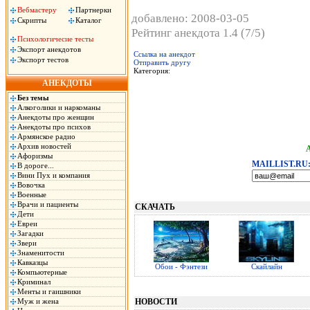
Вебмастеру
Партнерки
добавлено: 2008-03-05
Скрипты
Каталог
Рейтинг анекдота 1.4 (7/5)
Психологичесие тесты
Экспорт анекдотов
Ссылка на анекдот
Экспорт тестов
Отправить другу
Категория:
АНЕКДОТЫ
Без темы
Алкоголики и наркоманы
Анекдоты про женщин
Анекдоты про психов
Армянское радио
Архив новостей
Афоризмы
MAILLIST.RU
В дороге...
Вини Пух и компания
Вовочка
Военные
Врачи и пациенты
СКАЧАТЬ
Дети
Евреи
Загадки
Звери
Знаменитости
Кавказцы
Обои - Фэнтези
Скайлайн
Компьютерные
Криминал
Менты и гаишники
Муж и жена
НОВОСТИ