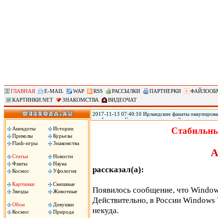
ГЛАВНАЯ
E-MAIL
WAP
RSS
РАССЫЛКИ
ПАРТНЕРКИ
ФАЙЛООБ
КАРТИНКИ.NET
ЗНАКОМСТВА
ВИДЕОЧАТ
2017-11-13 07:40:10 Ирландские фанаты оккупирова
прибывшие в Копенгаген на стыковой матч с национ
женского белья Victoria s Secret. Ирландские фанаты
Анекдоты
Истории
Стабильны
футболисты. .
Приколы
Курьезы
Flash-игры
Знакомства
А
Статьи
Новости
Факты
Наука
рассказал(а):
Космос
Уфология
Картинки
Смешные
Появилось сообщение, что Windows
Звезды
Животные
Действительно, в России Windows V
Обои
Девушки
некуда.
Космос
Природа