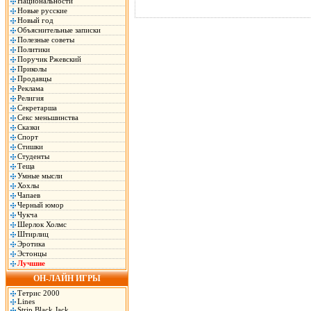
Национальности
Новые русские
Новый год
Объяснительные записки
Полезные советы
Политики
Поручик Ржевский
Приколы
Продавцы
Реклама
Религия
Секретарша
Секс меньшинства
Сказки
Спорт
Стишки
Студенты
Теща
Умные мысли
Хохлы
Чапаев
Черный юмор
Чукча
Шерлок Холмс
Штирлиц
Эротика
Эстонцы
Лучшие
ОН-ЛАЙН ИГРЫ
Тетрис 2000
Lines
Strip Black Jack