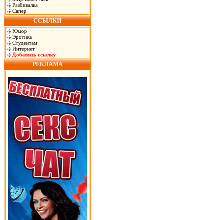
Разбивалка
Сапер
ССЫЛКИ
Юмор
Эротика
Студентам
Интернет
Добавить ссылку
РЕКЛАМА