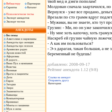
твой мед и дэнги пополам!
Вебмастеру
Партнерки
Молдован сначала заартачился, но 
Скрипты
Каталог
Вернулся - уже все продано, деньг
Психологичесие тесты
Врезали по сто грамм вдруг подле
Экспорт анекдотов
- Мужики, вы не знаете, кто тут п
Экспорт тестов
Грузин: - Ми, но он уже закончилс
АНЕКДОТЫ
- Ну мне хоть капочку, хоть грамул
Без темы
Наскреб ей грузин чайную ложечку
Алкоголики и наркоманы
Анекдоты про женщин
- А как им пользоваться?
Анекдоты про психов
- Э-э дарагая, такая большая, а не
Армянское радио
Архив новостей
беременный не будешь!
Афоризмы
В дороге...
Вини Пух и компания
добавлено: 2008-09-17
Вовочка
Рейтинг анекдота 1.12 (9/8)
Военные
Врачи и пациенты
Дети
Ссылка на анекдот
Отправить другу
Евреи
Категория:
Загадки
Звери
Знаменитости
Кавказцы
Компьютерные
Криминал
Менты и гаишники
Муж и жена