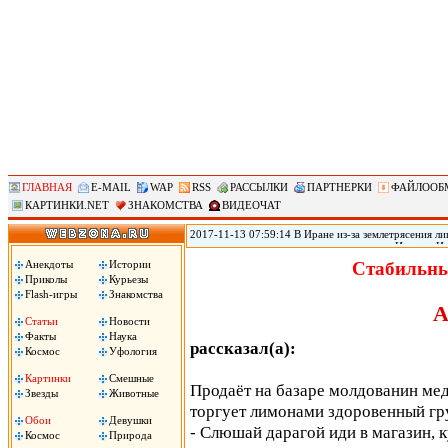
ГЛАВНАЯ
E-MAIL
WAP
RSS
РАССЫЛКИ
ПАРТНЕРКИ
ФАЙЛООБ
КАРТИНКИ.NET
ЗНАКОМСТВА
ВИДЕОЧАТ
2017-11-13 07:59:14 В Иране из-за землетрясения лиш
произошедшего в воскресенье на границе Ирана с Ир
временном жилье, сообщил источник в иранском Кра
Анекдоты
Истории
Стабильны
вырасти, передает РИА «Новости».
Приколы
Курьезы
Flash-игры
Знакомства
А
Статьи
Новости
Факты
Наука
рассказал(а):
Космос
Уфология
Картинки
Смешные
Продаёт на базаре молдованин мед.
Звезды
Животные
торгует лимонами здоровенный гр
Обои
Девушки
- Слюшай дарагой иди в магазин, 
Космос
Природа