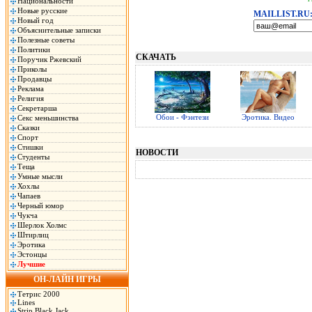
Национальности
Новые русские
MAILLIST.RU
Новый год
Объяснительные записки
Полезные советы
Политики
СКАЧАТЬ
Поручик Ржевский
Приколы
Продавцы
Реклама
Религия
Секретарша
Обои - Фэнтези
Эротика. Видео
Секс меньшинства
Сказки
Спорт
Стишки
НОВОСТИ
Студенты
Теща
Умные мысли
Хохлы
Чапаев
Черный юмор
Чукча
Шерлок Холмс
Штирлиц
Эротика
Эстонцы
Лучшие
ОН-ЛАЙН ИГРЫ
Тетрис 2000
Lines
Strip Black Jack