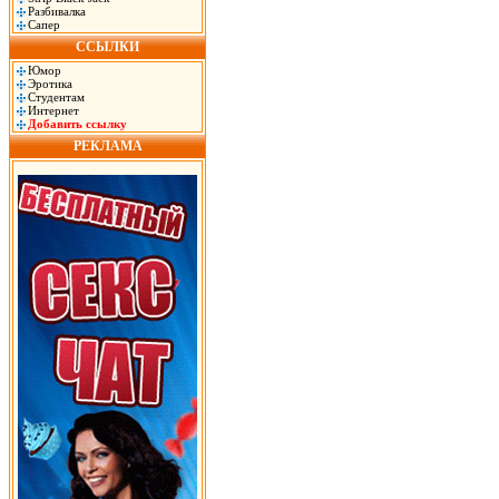
Разбивалка
Сапер
ССЫЛКИ
Юмор
Эротика
Студентам
Интернет
Добавить ссылку
РЕКЛАМА