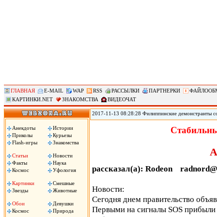
ГЛАВНАЯ
E-MAIL
WAP
RSS
РАССЫЛКИ
ПАРТНЕРКИ
ФАЙЛООБ
КАРТИНКИ.NET
ЗНАКОМСТВА
ВИДЕОЧАТ
2017-11-13 08:28:28 Филиппинские демонстранты с
против «американского империализма» сожгли чуче
Ассоциации государств Юго-Восточной Азии (АСЕА
Анекдоты
Истории
Стабильны
вместе с началом 31-го саммита АСЕАН. Демонстран
Приколы
Курьезы
машина!», сожгли чучело президента Трампа.
Flash-игры
Знакомства
А
Статьи
Новости
Факты
Наука
рассказал(а): Rodeon radnord@
Космос
Уфология
Картинки
Смешные
Новости:
Звезды
Животные
Сегодня днем правительство объя
Обои
Девушки
Первыми на сигналы SOS прибыли 
Космос
Природа