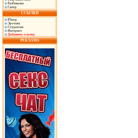
Разбивалка
Сапер
ССЫЛКИ
Юмор
Эротика
Студентам
Интернет
Добавить ссылку
РЕКЛАМА