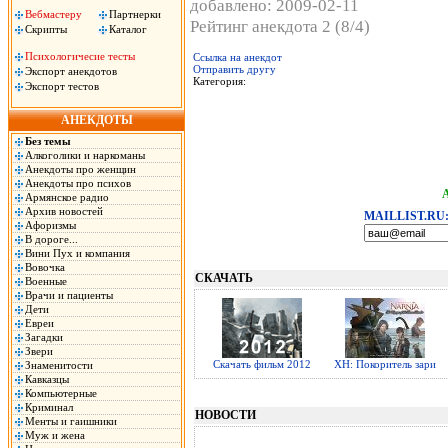
добавлено: 2009-02-11
Вебмастеру
Партнерки
Рейтинг анекдота 2 (8/4)
Скрипты
Каталог
Психологичесие тесты
Ссылка на анекдот
Отправить другу
Экспорт анекдотов
Категория:
Экспорт тестов
АНЕКДОТЫ
Без темы
Алкоголики и наркоманы
Анекдоты про женщин
Анекдоты про психов
Армянское радио
Архив новостей
MAILLIST.RU
Афоризмы
В дороге...
Вини Пух и компания
Вовочка
СКАЧАТЬ
Военные
Врачи и пациенты
Дети
Евреи
Загадки
Звери
Скачать фильм 2012
ХН: Покоритель зари
Знаменитости
Кавказцы
Компьютерные
Криминал
НОВОСТИ
Менты и гаишники
Муж и жена