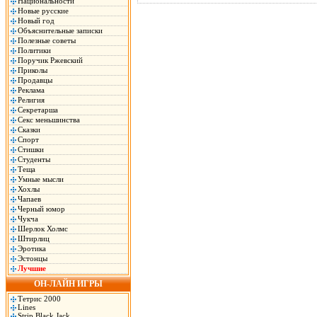
Национальности
Новые русские
Новый год
Объяснительные записки
Полезные советы
Политики
Поручик Ржевский
Приколы
Продавцы
Реклама
Религия
Секретарша
Секс меньшинства
Сказки
Спорт
Стишки
Студенты
Теща
Умные мысли
Хохлы
Чапаев
Черный юмор
Чукча
Шерлок Холмс
Штирлиц
Эротика
Эстонцы
Лучшие
ОН-ЛАЙН ИГРЫ
Тетрис 2000
Lines
Strip Black Jack