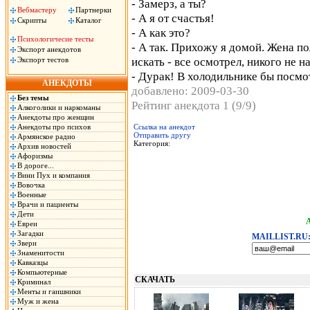
- Замерз, а ты?
Вебмастеру
Партнерки
- А я от счастья!
Скрипты
Каталог
- А как это?
Психологичесие тесты
- А так. Прихожу я домой. Жена пол
Экспорт анекдотов
искать - все осмотрел, никого не н
Экспорт тестов
- Дурак! В холодильнике бы посмот
АНЕКДОТЫ
добавлено: 2009-03-30
Без темы
Рейтинг анекдота 1 (9/9)
Алкоголики и наркоманы
Анекдоты про женщин
Анекдоты про психов
Ссылка на анекдот
Отправить другу
Армянское радио
Категория:
Архив новостей
Афоризмы
В дороге...
Вини Пух и компания
Вовочка
Военные
Врачи и пациенты
Дети
Евреи
Загадки
MAILLIST.RU
Звери
Знаменитости
Кавказцы
Компьютерные
СКАЧАТЬ
Криминал
Менты и гаишники
Муж и жена