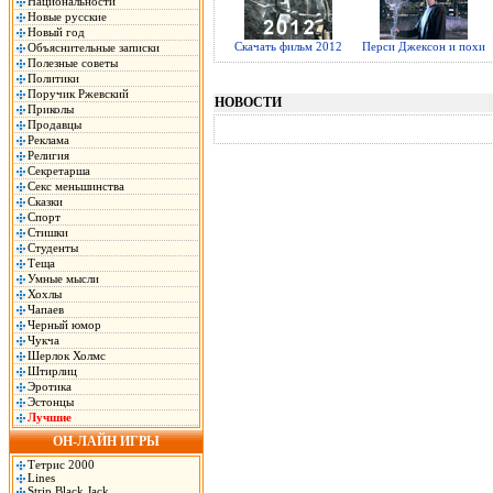
Национальности
Новые русские
Новый год
Скачать фильм 2012
Перси Джексон и похи
Объяснительные записки
Полезные советы
Политики
Поручик Ржевский
НОВОСТИ
Приколы
Продавцы
Реклама
Религия
Секретарша
Секс меньшинства
Сказки
Спорт
Стишки
Студенты
Теща
Умные мысли
Хохлы
Чапаев
Черный юмор
Чукча
Шерлок Холмс
Штирлиц
Эротика
Эстонцы
Лучшие
ОН-ЛАЙН ИГРЫ
Тетрис 2000
Lines
Strip Black Jack