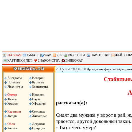
ГЛАВНАЯ
E-MAIL
WAP
RSS
РАССЫЛКИ
ПАРТНЕРКИ
ФАЙЛООБ
КАРТИНКИ.NET
ЗНАКОМСТВА
ВИДЕОЧАТ
2017-11-13 07:40:10 Ирландские фанаты оккупирова
прибывшие в Копенгаген на стыковой матч с национ
женского белья Victoria s Secret. Ирландские фанаты
Анекдоты
Истории
Стабильны
футболисты. .
Приколы
Курьезы
Flash-игры
Знакомства
А
Статьи
Новости
Факты
Наука
рассказал(а):
Космос
Уфология
Картинки
Смешные
Сидят два мужика у ворот в рай, ж
Звезды
Животные
трясется, другой довольный такой
Обои
Девушки
- Ты от чего умер?
Космос
Природа