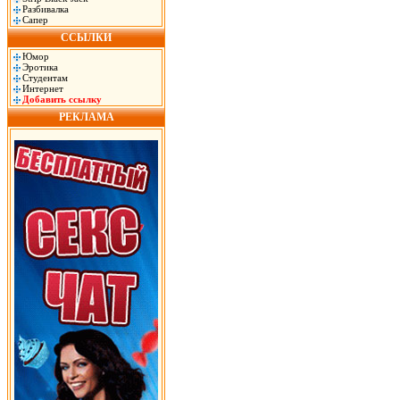
Разбивалка
Сапер
ССЫЛКИ
Юмор
Эротика
Студентам
Интернет
Добавить ссылку
РЕКЛАМА