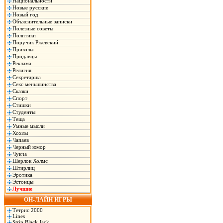
Национальности
Новые русские
Новый год
Объяснительные записки
Полезные советы
Политики
Поручик Ржевский
Приколы
Продавцы
Реклама
Религия
Секретарша
Секс меньшинства
Сказки
Спорт
Стишки
Студенты
Теща
Умные мысли
Хохлы
Чапаев
Черный юмор
Чукча
Шерлок Холмс
Штирлиц
Эротика
Эстонцы
Лучшие
ОН-ЛАЙН ИГРЫ
Тетрис 2000
Lines
Strip Black Jack