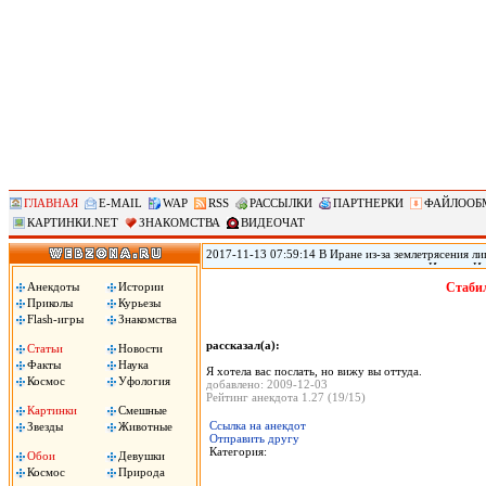
ГЛАВНАЯ
E-MAIL
WAP
RSS
РАССЫЛКИ
ПАРТНЕРКИ
ФАЙЛООБ
КАРТИНКИ.NET
ЗНАКОМСТВА
ВИДЕОЧАТ
2017-11-13 07:59:14 В Иране из-за землетрясения лиш
произошедшего в воскресенье на границе Ирана с Ир
временном жилье, сообщил источник в иранском Кра
Анекдоты
Истории
Стабил
вырасти, передает РИА «Новости».
Приколы
Курьезы
Flash-игры
Знакомства
рассказал(а):
Статьи
Новости
Факты
Наука
Я хотела вас послать, но вижу вы оттуда.
Космос
Уфология
добавлено: 2009-12-03
Рейтинг анекдота 1.27 (19/15)
Картинки
Смешные
Ссылка на анекдот
Звезды
Животные
Отправить другу
Категория:
Обои
Девушки
Космос
Природа