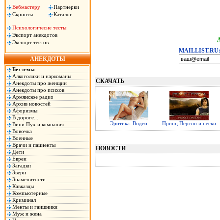
Вебмастеру
Партнерки
Скрипты
Каталог
Психологичесие тесты
Экспорт анекдотов
Экспорт тестов
MAILLIST.RU
АНЕКДОТЫ
Без темы
Алкоголики и наркоманы
СКАЧАТЬ
Анекдоты про женщин
Анекдоты про психов
Армянское радио
Архив новостей
Афоризмы
В дороге...
Эротика. Видео
Принц Персии и пески
Вини Пух и компания
Вовочка
Военные
Врачи и пациенты
НОВОСТИ
Дети
Евреи
Загадки
Звери
Знаменитости
Кавказцы
Компьютерные
Криминал
Менты и гаишники
Муж и жена