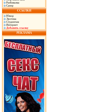
Разбивалка
Сапер
ССЫЛКИ
Юмор
Эротика
Студентам
Интернет
Добавить ссылку
РЕКЛАМА