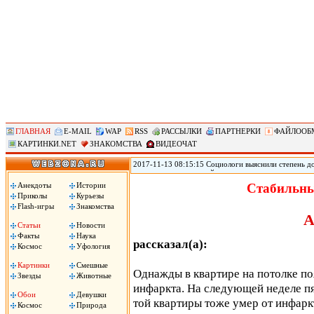
ГЛАВНАЯ
E-MAIL
WAP
RSS
РАССЫЛКИ
ПАРТНЕРКИ
ФАЙЛООБ
КАРТИНКИ.NET
ЗНАКОМСТВА
ВИДЕОЧАТ
2017-11-13 08:15:15 Социологи выяснили степень д
журналистам и полицейским, следует из результато
(ВЦИОМ). Согласно данным исследования ВЦИОМ, по
Анекдоты
Истории
Стабильны
полицейские – 3,12 баллов. При этом 40% заявили, 
Приколы
Курьезы
услышали это слово, передает РИА «Новости».
Flash-игры
Знакомства
А
Статьи
Новости
Факты
Наука
рассказал(а):
Космос
Уфология
Картинки
Смешные
Однажды в квартире на потолке по
Звезды
Животные
инфаркта. На следующей неделе пя
Обои
Девушки
той квартиры тоже умер от инфаркт
Космос
Природа