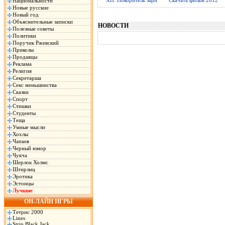
ХН: Покоритель зари
Скачать фильм 2012
Национальности
Новые русские
Новый год
Объяснительные записки
НОВОСТИ
Полезные советы
Политики
Поручик Ржевский
Приколы
Продавцы
Реклама
Религия
Секретарша
Секс меньшинства
Сказки
Спорт
Стишки
Студенты
Теща
Умные мысли
Хохлы
Чапаев
Черный юмор
Чукча
Шерлок Холмс
Штирлиц
Эротика
Эстонцы
Лучшие
ОН-ЛАЙН ИГРЫ
Тетрис 2000
Lines
Strip Black Jack