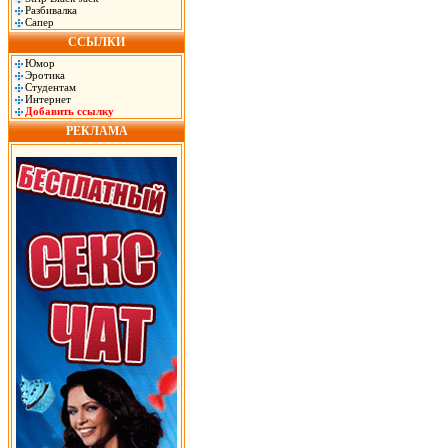
Разбивалка
Сапер
ССЫЛКИ
Юмор
Эротика
Студентам
Интернет
Добавить ссылку
РЕКЛАМА