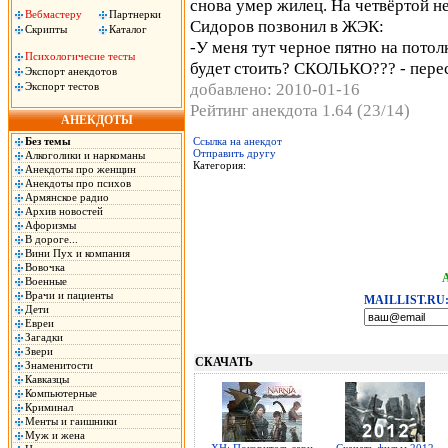
снова умер жилец. На четвёртой н
Вебмастеру
Партнерки
Сидоров позвонил в ЖЭК:
Скрипты
Каталог
-У меня тут черное пятно на потол
Психологичесие тесты
будет стоить? СКОЛЬКО??? - пере
Экспорт анекдотов
добавлено: 2010-01-16
Экспорт тестов
Рейтинг анекдота 1.64 (23/14)
АНЕКДОТЫ
Без темы
Ссылка на анекдот
Отправить другу
Алкоголики и наркоманы
Категория:
Анекдоты про женщин
Анекдоты про психов
Армянское радио
Архив новостей
Афоризмы
В дороге...
Вини Пух и компания
Вовочка
Военные
Врачи и пациенты
MAILLIST.RU
Дети
Евреи
Загадки
Звери
СКАЧАТЬ
Знаменитости
Кавказцы
Компьютерные
Криминал
Менты и гаишники
Муж и жена