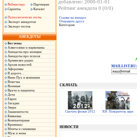
добавлено: 2000-01-01
Вебмастеру
Партнерки
Рейтинг анекдота 0 (0/0)
Скрипты
Каталог
Психологичесие тесты
Ссылка на анекдот
Отправить другу
Экспорт анекдотов
Категория:
Экспорт тестов
АНЕКДОТЫ
Без темы
Алкоголики и наркоманы
Анекдоты про женщин
Анекдоты про психов
Армянское радио
Архив новостей
MAILLIST.RU
Афоризмы
В дороге...
Вини Пух и компания
Вовочка
СКАЧАТЬ
Военные
Врачи и пациенты
Дети
Евреи
Загадки
Звери
Скачать фильм 2012
ХН: Покоритель зари
Знаменитости
Кавказцы
Компьютерные
Криминал
НОВОСТИ
Менты и гаишники
Муж и жена