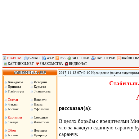
ГЛАВНАЯ
E-MAIL
WAP
RSS
РАССЫЛКИ
ПАРТНЕРКИ
ФАЙЛООБ
КАРТИНКИ.NET
ЗНАКОМСТВА
ВИДЕОЧАТ
2017-11-13 07:40:10 Ирландские фанаты оккупирова
прибывшие в Копенгаген на стыковой матч с национ
женского белья Victoria s Secret. Ирландские фанаты
Анекдоты
Истории
Стабильны
футболисты. .
Приколы
Курьезы
Flash-игры
Знакомства
Статьи
Новости
Факты
Наука
рассказал(а):
Космос
Уфология
Картинки
Смешные
В целях борьбы с вредителями Мин
Звезды
Животные
что за каждую сданную саранчу бу
Обои
Девушки
саранчу.
Космос
Природа