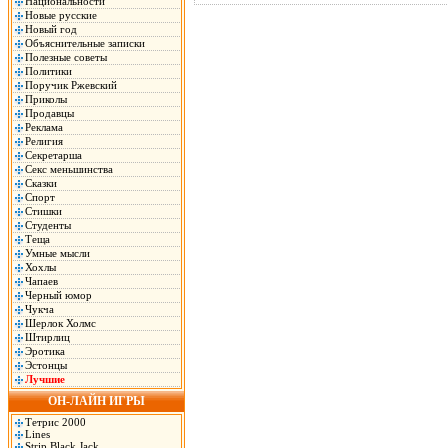
Национальности
Новые русские
Новый год
Объяснительные записки
Полезные советы
Политики
Поручик Ржевский
Приколы
Продавцы
Реклама
Религия
Секретарша
Секс меньшинства
Сказки
Спорт
Стишки
Студенты
Теща
Умные мысли
Хохлы
Чапаев
Черный юмор
Чукча
Шерлок Холмс
Штирлиц
Эротика
Эстонцы
Лучшие
ОН-ЛАЙН ИГРЫ
Тетрис 2000
Lines
Strip Black Jack