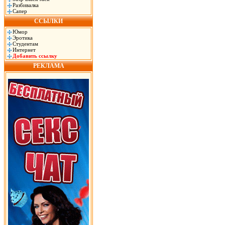
Разбивалка
Сапер
ССЫЛКИ
Юмор
Эротика
Студентам
Интернет
Добавить ссылку
РЕКЛАМА