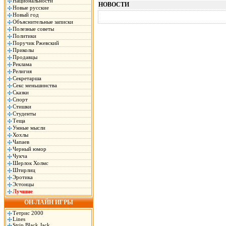
Национальности
НОВОСТИ
Новые русские
Новый год
Объяснительные записки
Полезные советы
Политики
Поручик Ржевский
Приколы
Продавцы
Реклама
Религия
Секретарша
Секс меньшинства
Сказки
Спорт
Стишки
Студенты
Теща
Умные мысли
Хохлы
Чапаев
Черный юмор
Чукча
Шерлок Холмс
Штирлиц
Эротика
Эстонцы
Лучшие
ОН-ЛАЙН ИГРЫ
Тетрис 2000
Lines
Strip Black Jack