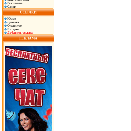
Разбивалка
Сапер
ССЫЛКИ
Юмор
Эротика
Студентам
Интернет
Добавить ссылку
РЕКЛАМА