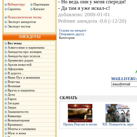
- Но ведь они у меня спереди!
Вебмастеру
Партнерки
- Да там я уже искал-с!
Скрипты
Каталог
добавлено: 2000-01-01
Психологичесие тесты
Рейтинг анекдота -0.6 (-12/20)
Экспорт анекдотов
Экспорт тестов
Ссылка на анекдот
Отправить другу
АНЕКДОТЫ
Категория:
Без темы
Алкоголики и наркоманы
Анекдоты про женщин
Анекдоты про психов
Армянское радио
Архив новостей
Афоризмы
В дороге...
Вини Пух и компания
MAILLIST.RU
Вовочка
Военные
Врачи и пациенты
Дети
СКАЧАТЬ
Евреи
Загадки
Звери
Знаменитости
Кавказцы
Компьютерные
Принц Персии и пески
ХН: Покоритель зари
Криминал
Менты и гаишники
Муж и жена