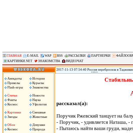
ГЛАВНАЯ
E-MAIL
WAP
RSS
РАССЫЛКИ
ПАРТНЕРКИ
ФАЙЛООБ
КАРТИНКИ.NET
ЗНАКОМСТВА
ВИДЕОЧАТ
2017-11-13 07:54:40 Россия перебросила в Таджикис
самолетов и вертолетов ЦВО на антитеррористическ
Таджикистан, сообщил помощник командующего вой
Анекдоты
Истории
Стабильны
вертолетов Центрального военного округа переброш
Приколы
Курьезы
в совместных учениях по антитеррору, в которых пр
Flash-игры
Знакомства
цитирует РИА «Новости» Рощупкина.
Статьи
Новости
Факты
Наука
рассказал(а):
Космос
Уфология
Картинки
Смешные
Поручик Ржевский танцует на балу
Звезды
Животные
- Поручик, - удивляется Наташа, -
Обои
Девушки
- Пытаюсь найти ваши груди, маде
Космос
Природа