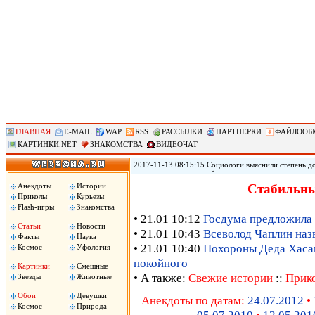
ГЛАВНАЯ
E-MAIL
WAP
RSS
РАССЫЛКИ
ПАРТНЕРКИ
ФАЙЛООБ
КАРТИНКИ.NET
ЗНАКОМСТВА
ВИДЕОЧАТ
2017-11-13 08:15:15 Социологи выяснили степень д
журналистам и полицейским, следует из результато
(ВЦИОМ). Согласно данным исследования ВЦИОМ, по
Анекдоты
Истории
Стабильны
полицейские – 3,12 баллов. При этом 40% заявили, 
Приколы
Курьезы
услышали это слово, передает РИА «Новости».
Flash-игры
Знакомства
• 21.01 10:12
Госдума предложила 
Статьи
Новости
• 21.01 10:43
Всеволод Чаплин наз
Факты
Наука
• 21.01 10:40
Похороны Деда Хасана
Космос
Уфология
покойного
Картинки
Смешные
• А также:
Свежие истории
::
Прик
Звезды
Животные
Обои
Девушки
Анекдоты по датам:
24.07.2012
•
Космос
Природа