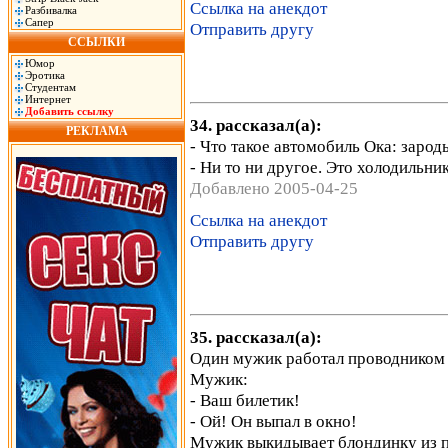
Ссылка на анекдот
Разбивалка
Сапер
Отправить другу
ССЫЛКИ
Юмор
Эротика
Студентам
Интернет
Добавить ссылку
34. рассказал(а):
РЕКЛАМА
- Что такое автомобиль Ока: зар
- Ни то ни другое. Это холодильни
Добавлено 2005-04-25
Ссылка на анекдот
Отправить другу
35. рассказал(а):
Один мужик работал проводником в
Мужик:
- Ваш билетик!
- Ой! Он выпал в окно!
Мужик выкидывает блондинку из по