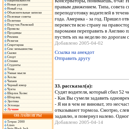
Консерваторы, понимаешь, б%я! Ну
Национальности
Новые русские
правым движением. Типа, совета 
Новый год
переподготовку водителей в течени
Объяснительные записки
Полезные советы
года. Америка - за год. Пришел от
Политики
перевести всю страну на правосто
Поручик Ржевский
Приколы
паромами переправить в Англию п
Продавцы
пустить их на неделю по дорогам с
Реклама
Религия
Добавлено 2005-04-02
Секретарша
Секс меньшинства
Ссылка на анекдот
Сказки
Спорт
Отправить другу
Стишки
Студенты
Теща
Умные мысли
Хохлы
Чапаев
33. рассказал(а):
Черный юмор
Чукча
Судят водителя, который сбил 52 ч
Шерлок Холмс
- Как Вы сумели задавить одновре
Штирлиц
Эротика
- Я ни в чем не виноват, это несчас
Эстонцы
отказывают тормоза. Смотрю, слев
Лучшие
задавлю, и повернул налево. Одног
ОН-ЛАЙН ИГРЫ
Добавлено 2005-04-14
Тетрис 2000
Lines
Strip Black Jack