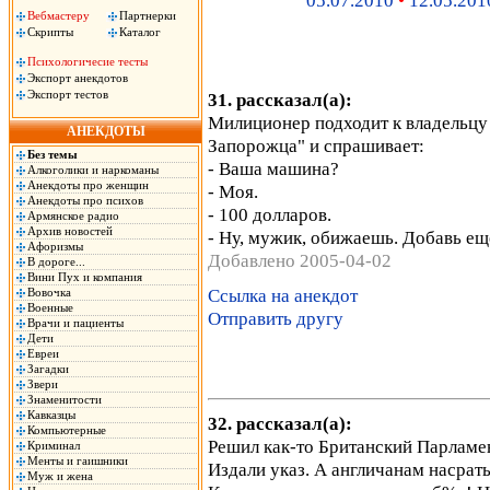
05.07.2010
•
12.05.201
Вебмастеру
Партнерки
Скрипты
Каталог
Психологичесие тесты
Экспорт анекдотов
Экспорт тестов
31. рассказал(а):
Милиционер подходит к владельцу
АНЕКДОТЫ
Запорожца" и спрашивает:
Без темы
- Ваша машина?
Алкоголики и наркоманы
Анекдоты про женщин
- Моя.
Анекдоты про психов
- 100 долларов.
Армянское радио
Архив новостей
- Ну, мужик, обижаешь. Добавь еще
Афоризмы
Добавлено 2005-04-02
В дороге...
Вини Пух и компания
Ссылка на анекдот
Вовочка
Военные
Отправить другу
Врачи и пациенты
Дети
Евреи
Загадки
Звери
Знаменитости
Кавказцы
32. рассказал(а):
Компьютерные
Решил как-то Британский Парламе
Криминал
Менты и гаишники
Издали указ. А англичанам насрать:
Муж и жена