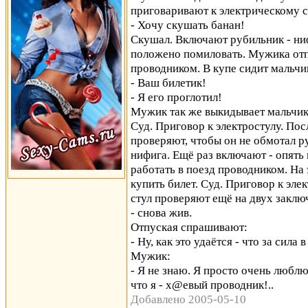
приговаривают к электрическому с
- Хочу скушать банан!
Скушал. Включают рубильник - ниф
положено помиловать. Мужика отпу
проводником. В купе сидит мальчи
- Ваш билетик!
- Я его проглотил!
Мужик так же выкидывает мальчика 
Суд. Приговор к электростулу. По
проверяют, чтобы он не обмотал р
нифига. Ещё раз включают - опять 
работать в поезд проводником. На
купить билет. Суд. Приговор к эл
стул проверяют ещё на двух заключ
- снова жив.
Отпуская спрашивают:
- Ну, как это удаётся - что за сила 
Мужик:
- Я не знаю. Я просто очень люблю
что я - х@евый проводник!..
Добавлено 2005-05-10