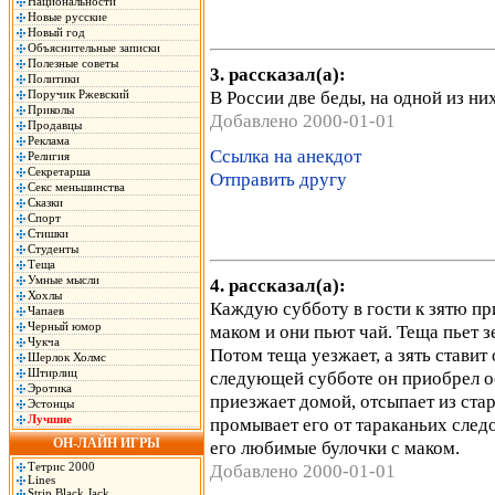
Национальности
Новые русские
Новый год
Объяснительные записки
Полезные советы
3. рассказал(а):
Политики
В России две беды, на одной из них
Поручик Ржевский
Приколы
Добавлено 2000-01-01
Продавцы
Реклама
Ссылка на анекдот
Религия
Секретарша
Отправить другу
Секс меньшинства
Сказки
Спорт
Стишки
Студенты
Теща
Умные мысли
4. рассказал(а):
Хохлы
Каждую субботу в гости к зятю пр
Чапаев
Черный юмор
маком и они пьют чай. Теща пьет зе
Чукча
Потом теща уезжает, а зять ставит 
Шерлок Холмс
Штирлиц
следующей субботе он приобрел ос
Эротика
приезжает домой, отсыпает из ста
Эстонцы
Лучшие
промывает его от тараканьих след
ОН-ЛАЙН ИГРЫ
его любимые булочки с маком.
Тетрис 2000
Добавлено 2000-01-01
Lines
Strip Black Jack