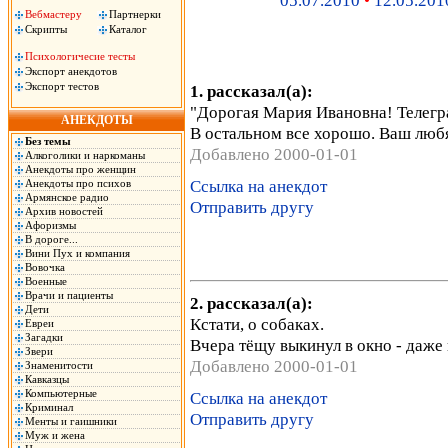
05.07.2010
•
12.05.201
Вебмастеру
Партнерки
Скрипты
Каталог
Психологичесие тесты
Экспорт анекдотов
Экспорт тестов
1. рассказал(а):
"Дорогая Мария Ивановна! Телегр
АНЕКДОТЫ
В остальном все хорошо. Ваш люб
Без темы
Добавлено 2000-01-01
Алкоголики и наркоманы
Анекдоты про женщин
Ссылка на анекдот
Анекдоты про психов
Армянское радио
Отправить другу
Архив новостей
Афоризмы
В дороге...
Вини Пух и компания
Вовочка
Военные
Врачи и пациенты
2. рассказал(а):
Дети
Кстати, о собаках.
Евреи
Загадки
Вчера тёщу выкинул в окно - даже 
Звери
Добавлено 2000-01-01
Знаменитости
Кавказцы
Компьютерные
Ссылка на анекдот
Криминал
Отправить другу
Менты и гаишники
Муж и жена