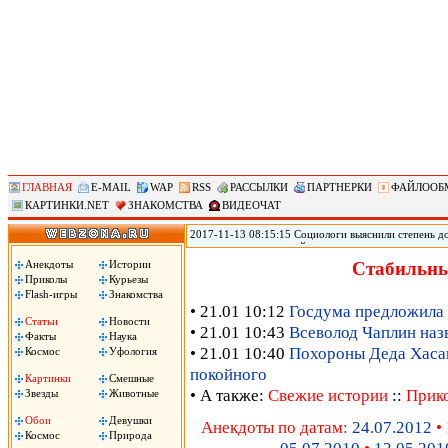
ГЛАВНАЯ
E-MAIL
WAP
RSS
РАССЫЛКИ
ПАРТНЕРКИ
ФАЙЛООБ
КАРТИНКИ.NET
ЗНАКОМСТВА
ВИДЕОЧАТ
2017-11-13 08:15:15 Социологи выяснили степень д
журналистам и полицейским, следует из результато
(ВЦИОМ). Согласно данным исследования ВЦИОМ, по
Анекдоты
Истории
Стабильны
полицейские – 3,12 баллов. При этом 40% заявили, 
Приколы
Курьезы
услышали это слово, передает РИА «Новости».
Flash-игры
Знакомства
• 21.01 10:12
Госдума предложила 
Статьи
Новости
• 21.01 10:43
Всеволод Чаплин наз
Факты
Наука
• 21.01 10:40
Похороны Деда Хасана
Космос
Уфология
покойного
Картинки
Смешные
• А также:
Свежие истории
::
Прик
Звезды
Животные
Обои
Девушки
Анекдоты по датам:
24.07.2012
•
Космос
Природа