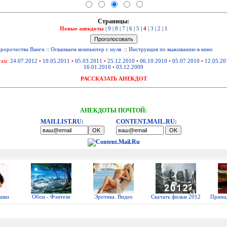
Страницы:
Новые анекдоты
|
9
|
8
|
7
|
6
|
5
|
4
|
3
|
2
|
1
пророчества Ванги
::
Осваиваем компьютер с нуля.
::
Инструкция по выживанию в кино
там:
24.07.2012
•
10.05.2011
•
05.03.2011
•
25.12.2010
•
06.10.2010
•
05.07.2010
•
12.05.20
16.01.2010
•
03.12.2009
РАССКАЗАТЬ АНЕКДОТ
АНЕКДОТЫ ПОЧТОЙ:
MAILLIST.RU:
CONTENT.MAIL.RU:
ушки
Обои - Фэнтези
Эротика. Видео
Скачать фильм 2012
Принц 