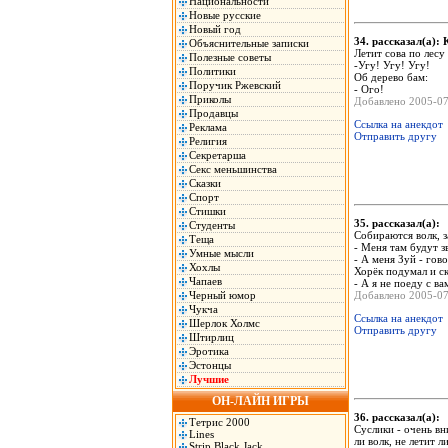
Национальности
Новые русские
Новый год
34. рассказал(а)
Объяснительные записки
Летит сова по лесу
Полезные советы
-Угу! Угу! Угу!
Политики
Об дерево бам:
Поручик Ржевский
- Ого!
Приколы
Добавлено 2005-0
Продавцы
Ссылка на анекдот
Реклама
Отправить другу
Религия
Секретарша
Секс меньшинства
Сказки
Спорт
Стишки
35. рассказал(а)
Студенты
Собираются волк, з
Теща
- Меня там будут з
Умные мысли
- А меня Зуй - гов
Хохлы
Хорёк подумал и ск
Чапаев
- А я не поеду с ва
Черный юмор
Добавлено 2005-0
Чукча
Ссылка на анекдот
Шерлок Холмс
Отправить другу
Штирлиц
Эротика
Эстонцы
Лучшие
ОН-ЛАЙН ИГРЫ
36. рассказал(а)
Тетрис 2000
Суслики - очень вн
Lines
ли волк, не летит 
Strip Black Jack