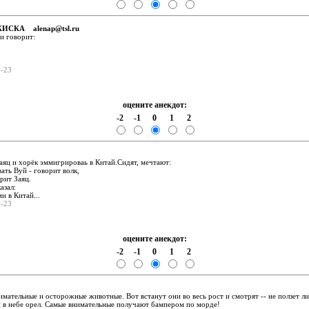
: КИСКА alenap@tsl.ru
 и говорит:
7-23
оцените анекдот:
-2
-1
0
1
2
:
аяц и хорёк эммигрироваь в Китай.Сидят, мечтают:
вать Вуй - говорит волк,
орит Заяц.
азал:
ми в Китай...
7-23
оцените анекдот:
-2
-1
0
1
2
:
имательные и осторожные животные. Вот встанут они во весь рост и смотрят -- не ползет ли 
ли в небе орел. Самые внимательные получают бампером по морде!