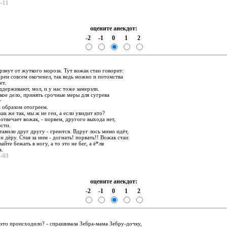
9-11
оцените анекдот:
-2
-1
0
1
2
:
ёрзнут от жуткого мороза. Тут вожак стаи говорит:
рен совсем окоченел, так ведь можно и потомства
ет.
держивают, мол, и у нас тоже замерзли.
акое дело, принять срочные меры для сугрева
г
м образом отогреем.
ак же так, мы ж не геи, а если увидит кто?
 -отвечает вожак, - порвем, другого выхода нет,
ости.
ставили друг другу - греются. Вдруг лось мимо идёт,
и дёру. Стая за ним - догнать! порвать!! Вожак стаи:
айте бежать в ногу, а то это не бег, а ё*ля
я.
0-03
оцените анекдот:
-2
-1
0
1
2
:
е это происходило? - спрашивала Зебра-мама Зебру-дочку,