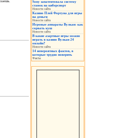
ахаешь.
Sony запатентовала систему
ставок на киберспорт
Новости сайта
Казино Плей Фортуна для игры
на деньги
Новости сайта
Игровые аппараты Вулкан: как
сорвать куш
Новости сайта
В какие азартные игры можно
играть в казино Вулкан 24
онлайн?
Новости сайта
14 невероятных фактов, в
которые трудно поверить
Факты