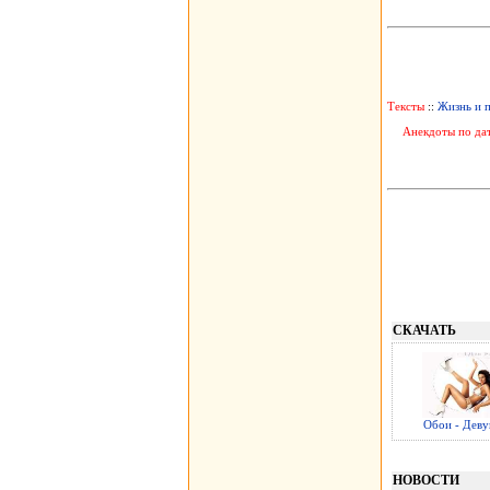
Тексты
::
Жизнь и 
Анекдоты по да
СКАЧАТЬ
Обои - Дев
НОВОСТИ