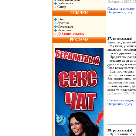
Добавлено 2005-0
Разбивалка
Сапер
Ссылка на анекдот
Отправить другу
ССЫЛКИ
Юмор
Эротика
Студентам
Интернет
Добавить ссылку
37. рассказал(а)
РЕКЛАМА
Зима, лес, волки м
- Мужики, у меня х
лишиться - отмёрзн
Его все дружно под
- Предлагаю, раз т
- вставим хрен дру
другу в зад и таки
Стая возмущается, к
- Если кто увидит,
потомство в опасн
Все согласились, в
увидел он это дело 
- Стоп, мужики, дав
какая-то получаетс
Добавлено 2005-1
Ссылка на анекдот
Отправить другу
38. рассказал(а)
- Ну и в какой поз