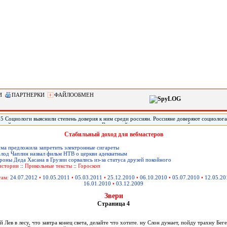
И
ПАРТНЕРКИ
ФАЙЛООБМЕН
15 Социологи выяснили степень доверия к ним среди россиян. Россияне доверяют социолог
ицейским, следует из результатов опроса Всероссийского центра изучения общественного 
 данным исследования ВЦИОМ, по пятибалльной шкале социологи набрали 3,33, журналист
Стабильный доход для вебмастеров
 баллов. При этом 40% заявили, что знают, что такое социология и лишь 1% респондентов 
о, передает РИА «Новости».
ма предложила запретить электронные сигареты
лод Чаплин назвал фильм НТВ о церкви адекватным
оны Деда Хасана в Грузии сорвались из-за статуса друзей покойного
истории
::
Прикольные тексты
::
Гороскоп
там:
24.07.2012
•
10.05.2011
•
05.03.2011
•
25.12.2010
•
06.10.2010
•
05.07.2010
•
12.05.20
16.01.2010
•
03.12.2009
Звери
Страница 4
:
й Лев в лесу, что завтра конец света, делайте что хотите. ну Слон думает, пойду трахну Бе