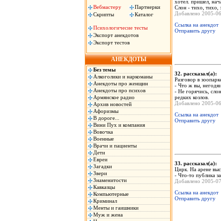
хотел. пришел, нач
Вебмастеру
Партнерки
Слон - тихо, тихо, 
Добавлено 2005-0
Скрипты
Каталог
Ссылка на анекдот
Психологичесие тесты
Отправить другу
Экспорт анекдотов
Экспорт тестов
АНЕКДОТЫ
Без темы
32. рассказал(а)
Алкоголики и наркоманы
Разговоp в зоопаpк
Анекдоты про женщин
- Что ж вы, негодя
Анекдоты про психов
- Hе гоpячись, сло
Армянское радио
pедких козлов.
Добавлено 2005-0
Архив новостей
Афоризмы
Ссылка на анекдот
В дороге...
Отправить другу
Вини Пух и компания
Вовочка
Военные
Врачи и пациенты
Дети
Евреи
33. рассказал(а)
Загадки
Цирк. На арене вы
Звери
- Что-то публика за
Знаменитости
Добавлено 2005-0
Кавказцы
Ссылка на анекдот
Компьютерные
Отправить другу
Криминал
Менты и гаишники
Муж и жена