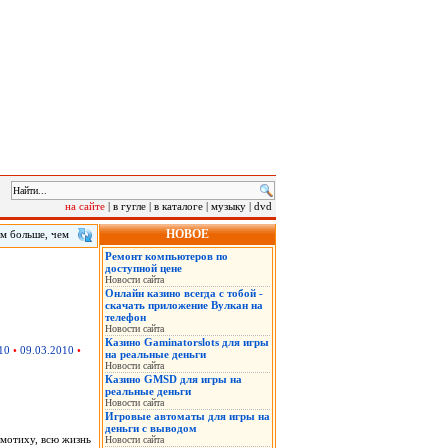
на сайте
|
в гугле
|
в каталоге
|
музыку
|
dvd
НОВОЕ
ам больше, чем
мнения
Ремонт компьютеров по
ы – 3,13, а
доступной цене
впервые
Новости сайта
Онлайн казино всегда с тобой -
скачать приложение Вулкан на
телефон
Новости сайта
Казино Gaminatorslots для игры
10
•
09.03.2010
•
на реальные деньги
Новости сайта
Казино GMSD для игры на
реальные деньги
Новости сайта
Игровые автоматы для игры на
деньги с выводом
гемотиху, всю жизнь
Новости сайта