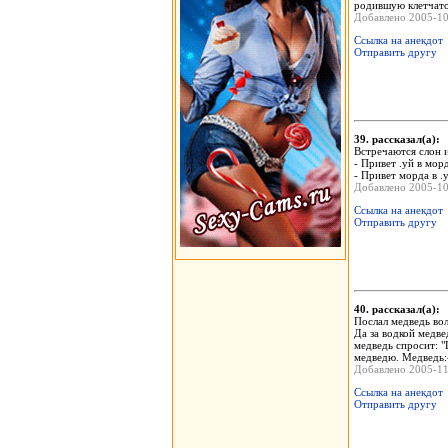
родившую клетчато
Добавлено 2005-1
Ссылка на анекдот
Отправить другу
39. рассказал(а)
Встречаются слон и
- Привет .уй в мор
- Привет морда в .
Добавлено 2005-1
Ссылка на анекдот
Отправить другу
40. рассказал(а)
Послал медведь вол
Да за водкой медве
медведь спросит: "
медведю. Медведь:-
Добавлено 2005-1
Ссылка на анекдот
Отправить другу