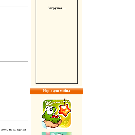
Загрузка ...
Игры для мобил
змея, не крадется