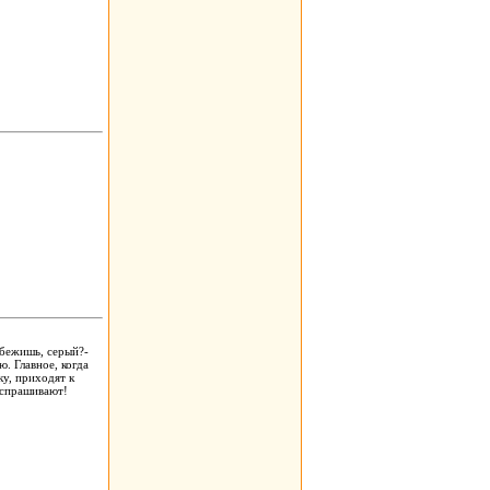
а бежишь, серый?-
. Главное, когда
ку, приходят к
ж спрашивают!