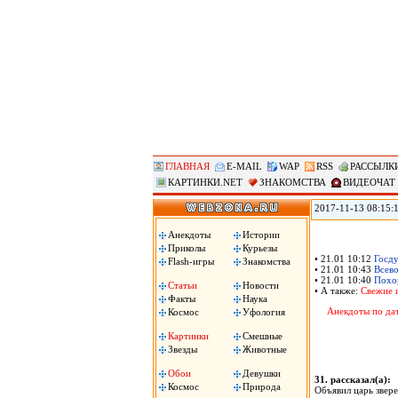
ГЛАВНАЯ
E-MAIL
WAP
RSS
РАССЫЛК
КАРТИНКИ.NET
ЗНАКОМСТВА
ВИДЕОЧАТ
2017-11-13 08:15:
журналистам и пол
(ВЦИОМ). Согласно
Анекдоты
Истории
полицейские – 3,12
Приколы
Курьезы
услышали это слов
• 21.01 10:12
Госду
Flash-игры
Знакомства
• 21.01 10:43
Всево
• 21.01 10:40
Похор
Статьи
Новости
• А также:
Свежие 
Факты
Наука
Анекдоты по да
Космос
Уфология
Картинки
Смешные
Звезды
Животные
Обои
Девушки
31. рассказал(а)
Космос
Природа
Объявил царь звере