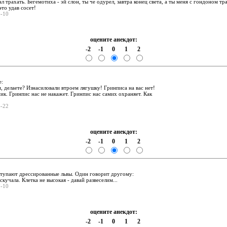
ал трахать. Бегемотиха - эй слон, ты че одурел, завтра конец света, а ты меня с гондоном тр
это удав сосет!
6-10
оцените анекдот:
-2
-1
0
1
2
:
е:
и, делаете? Изнасиловали втpоем лягyшкy! Гpинписа на вас нет!
ник. Гpинпис нас не накажет. Гpинпис нас самих охpаняет. Как
6-22
оцените анекдот:
-2
-1
0
1
2
:
ступают дрессированные львы. Один говорит другому:
скучала. Клетка не высокая - давай развеселим...
7-10
оцените анекдот:
-2
-1
0
1
2