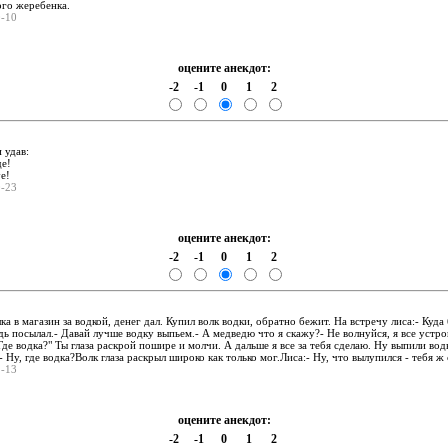
го жеребенка.
0-10
оцените анекдот:
-2
-1
0
1
2
:
 удав:
де!
уе!
0-23
оцените анекдот:
-2
-1
0
1
2
:
ка в магазин за водкой, денег дал. Купил волк водки, обратно бежит. На встречу лиса:- Куд
дь посылал.- Давай лучше водку выпьем.- А медведю что я скажу?- Не волнуйся, я все устрою
Где водка?" Ты глаза раскрой пошире и молчи. А дальше я все за тебя сделаю. Ну выпили вод
 Ну, где водка?Волк глаза раскрыл широко как только мог.Лиса:- Ну, что вылупился - тебя 
1-13
оцените анекдот:
-2
-1
0
1
2