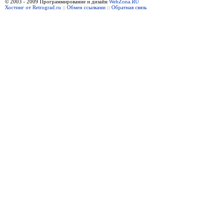
© 2003 - 2009 Программирование и дизайн
WebZona.RU
Хостинг от Retrograd.ru
::
Обмен ссылками
::
Обратная связь