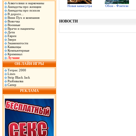
Алкоголики и наркоманы
Новая камасутра
Обои - Фэнтези
Анекдоты про женщин
Анекдоты про психов
В дороге...
Вини Пух и компания
НОВОСТИ
Вовочка
Военные
Врачи и пациенты
Дети
Евреи
Звери
Знаменитости
Кавказцы
Компьютерные
Криминал
Лучшие
ОН-ЛАЙН ИГРЫ
Тетрис 2000
Lines
Strip Black Jack
Разбивалка
Сапер
РЕКЛАМА