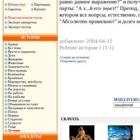
равно данное выражение?" и получ
Вебмастеру
Партнерки
парты: "А х...й его знает!" Препо
Скрипты
Каталог
котором все вопрсы, естественно,
Психологичесие тесты
"Абсолютно правильно!" и долго н
Экспорт анекдотов
Экспорт тестов
ИСТОРИИ
добавлено: 2004-04-15
Армия
Рейтинг истории 1 (1/1)
Без темы
Врачи и пациенты
Дети
Ссылка на историю
Женщины
Отправить другу
Животные
Знаменитости
Иностранцы
Компьютер
Криминал
Маршрутки, автобусы
Менты и гаишники
На дорогах
На работе
На рыбалке
MAILLIST.RU
Новые русские
Объявления из газет
Продавцы и покупатели
Психи
Пьянки
СКАЧАТЬ
Студенты
Супруги
Теща
Лучшие
АНЕКДОТЫ