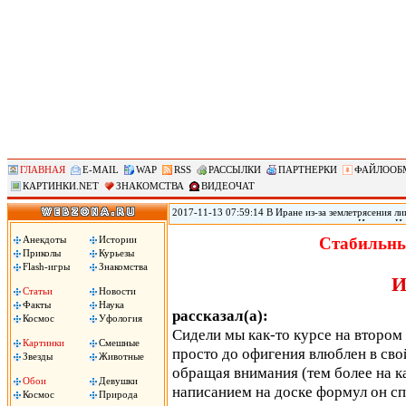
ГЛАВНАЯ
E-MAIL
WAP
RSS
РАССЫЛКИ
ПАРТНЕРКИ
ФАЙЛООБ
КАРТИНКИ.NET
ЗНАКОМСТВА
ВИДЕОЧАТ
2017-11-13 07:59:14 В Иране из-за землетрясения лиш
произошедшего в воскресенье на границе Ирана с Ир
временном жилье, сообщил источник в иранском Кра
Анекдоты
Истории
Стабильны
вырасти, передает РИА «Новости».
Приколы
Курьезы
Flash-игры
Знакомства
И
Статьи
Новости
Факты
Наука
рассказал(а):
Космос
Уфология
Сидели мы как-то курсе на втором 
Картинки
Смешные
просто до офигения влюблен в свой
Звезды
Животные
обращая внимания (тем более на к
Обои
Девушки
написанием на доске формул он сп
Космос
Природа