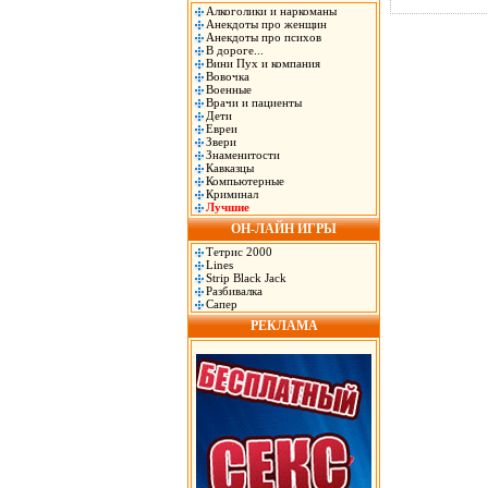
Алкоголики и наркоманы
Анекдоты про женщин
Анекдоты про психов
В дороге...
Вини Пух и компания
Вовочка
Военные
Врачи и пациенты
Дети
Евреи
Звери
Знаменитости
Кавказцы
Компьютерные
Криминал
Лучшие
ОН-ЛАЙН ИГРЫ
Тетрис 2000
Lines
Strip Black Jack
Разбивалка
Сапер
РЕКЛАМА