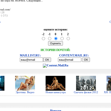
1 ни хера НЕ НОРМА. Следующий...
urnal.com/
2-28
 (-2/1)
ю
С
оцените историю:
-2
-1
0
1
2
ИСТОРИИ ПОЧТОЙ:
MAILLIST.RU:
CONTENT.MAIL.RU:
н
Эротика. Видео
Новая камасутра
Скачать фильм 2012
ХН: П
Новости