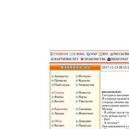
ГЛАВНАЯ
E-MAIL
WAP
RSS
РАССЫЛК
КАРТИНКИ.NET
ЗНАКОМСТВА
ВИДЕОЧАТ
2017-11-13 08:15:
журналистам и пол
(ВЦИОМ). Согласно
Анекдоты
Истории
полицейские – 3,12
Приколы
Курьезы
услышали это слов
Flash-игры
Знакомства
рассказал(а):
Статьи
Новости
Сегодня в магазине
Факты
Наука
В очереди мужик-в
Космос
Уфология
очередь своими шут
новогодним ажиот
Картинки
Смешные
Мужик:
- Я сейчас после ст
Звезды
Животные
есть зубная паста 
- Нет!
Обои
Девушки
- А почему?
Космос
Природа
Она наклоняется к 