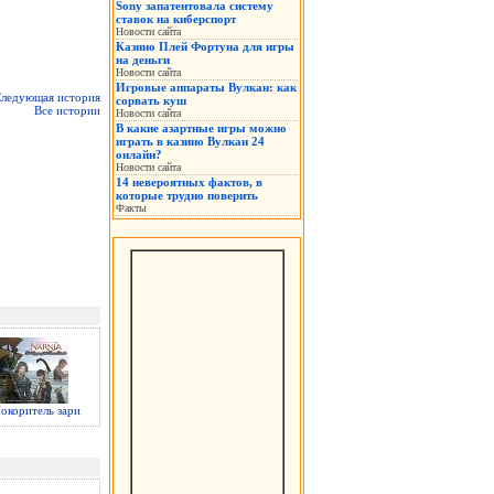
Sony запатентовала систему
ставок на киберспорт
Новости сайта
Казино Плей Фортуна для игры
на деньги
Новости сайта
Игровые аппараты Вулкан: как
ледующая история
сорвать куш
Все истории
Новости сайта
В какие азартные игры можно
играть в казино Вулкан 24
онлайн?
Новости сайта
14 невероятных фактов, в
которые трудно поверить
Факты
окоритель зари