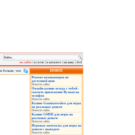
на сайте
|
в гугле
|
в каталоге
|
музыку
|
dvd
НОВОЕ
ам больше, чем
мнения
Ремонт компьютеров по
ы – 3,13, а
доступной цене
впервые
Новости сайта
Онлайн казино всегда с тобой -
скачать приложение Вулкан на
телефон
Новости сайта
Казино Gaminatorslots для игры
на реальные деньги
Новости сайта
Казино GMSD для игры на
реальные деньги
Новости сайта
Игровые автоматы для игры на
деньги с выводом
Новости сайта