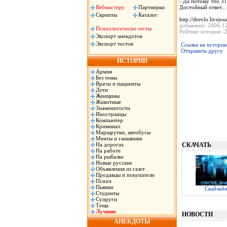
- Да потому что 3
Вебмастеру
Партнерки
Достойный ответ...
Скрипты
Каталог
http://drevlo.livejo
добавлено: 2006-1
Психологичесие тесты
Рейтинг истории -2
Экспорт анекдотов
Экспорт тестов
Ссылка на истори
Отправить другу
ИСТОРИИ
Армия
Без темы
Врачи и пациенты
Дети
Женщины
Животные
Знаменитости
Иностранцы
Компьютер
Криминал
Маршрутки, автобусы
Менты и гаишники
На дорогах
СКАЧАТЬ
На работе
На рыбалке
Новые русские
Объявления из газет
Продавцы и покупатели
Психи
Пьянки
Скайлай
Студенты
Супруги
Теща
Лучшие
НОВОСТИ
АНЕКДОТЫ