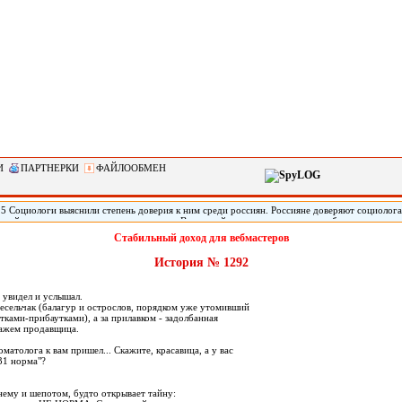
И
ПАРТНЕРКИ
ФАЙЛООБМЕН
15 Социологи выяснили степень доверия к ним среди россиян. Россияне доверяют социолог
ицейским, следует из результатов опроса Всероссийского центра изучения общественного 
 данным исследования ВЦИОМ, по пятибалльной шкале социологи набрали 3,33, журналист
Стабильный доход для вебмастеров
 баллов. При этом 40% заявили, что знают, что такое социология и лишь 1% респондентов 
о, передает РИА «Новости».
История № 1292
 увидел и услышал.
есельчак (балагур и острослов, порядком уже утомивший
ками-прибаутками), а за прилавком - задолбанная
ажем продавщица.
оматолога к вам пришел... Скажите, красавица, а у вас
"31 норма"?
нему и шепотом, будто открывает тайну: