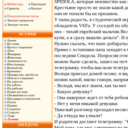
SPIDOLА, которые неизвестно как 
Вебмастеру
Партнерки
Крестьяне просто не знали какой д
Скрипты
Каталог
они не попали бы на прилавок.
Психологичесие тесты
У папы радость, в студенческой ие
Экспорт анекдотов
обладатель VEFа. У соседей по общ
Экспорт тестов
них - тихий еврейский мальчик Вол
ИСТОРИИ
купи, а я сразу вышлю деньги". И 
Армия
Нужно сказать, что папе добиратьс
Без темы
Врачи и пациенты
Прямо с остановки папа заходит в м
Дети
Женщины
последняя Спидола. Попросив отлож
Животные
можно было сделать, зашел на поч
Знаменитости
Иностранцы
телеграмму, чтобы выслали телегр
Компьютер
Криминал
Володя приехал домой позже, и ви
Маршрутки, автобусы
Менты и гаишники
ихним папой, мягко говоря, напряж
На дорогах
- Володя, мы все знаем, как ты мо
На работе
На рыбалке
- Какую девушку?
Новые русские
Объявления из газет
- Она наверное ждет от тебя ребен
Продавцы и покупатели
Психи
- Нет у меня никакой девушки.
Пьянки
Тяжелый разговор проходил нескол
Студенты
Супруги
- Да откуда вы узнали?
Теща
Лучшие
И родители достают телеграмму: "
АНЕКДОТЫ
Мой папа, как мог, сэкономил на т