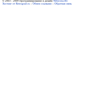
© 2003 - 2009 Программирование и дизайн
WebZona.RU
Хостинг от Retrograd.ru
::
Обмен ссылками
::
Обратная связь