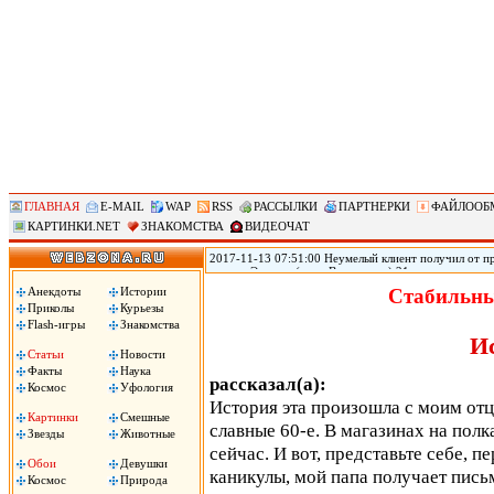
ГЛАВНАЯ
E-MAIL
WAP
RSS
РАССЫЛКИ
ПАРТНЕРКИ
ФАЙЛООБ
КАРТИНКИ.NET
ЗНАКОМСТВА
ВИДЕОЧАТ
2017-11-13 07:51:00 Неумелый клиент получил от пр
городе Эверетт (штат Вашингтон) 21-летняя прости
голову из-за того, что ей не понравился оральный 
Анекдоты
Истории
Стабильны
Пули застряли у него в голове, он не может говорить
Приколы
Курьезы
Flash-игры
Знакомства
И
Статьи
Новости
Факты
Наука
рассказал(а):
Космос
Уфология
История эта произошла с моим отцо
Картинки
Смешные
славные 60-е. В магазинах на полк
Звезды
Животные
сейчас. И вот, представьте себе, п
Обои
Девушки
каникулы, мой папа получает пись
Космос
Природа