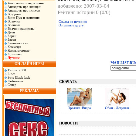
Алкоголики и наркоманы
добавлено: 2007-03-04
Анекдоты про женщин
Анекдоты про психов
Рейтинг истории 0 (0/0)
В дороге...
Вини Пух и компания
Вовочка
Ссылка на историю
Военные
Отправить другу
Врачи и пациенты
Дети
Евреи
Звери
Знаменитости
Кавказцы
Компьютерные
Криминал
Лучшие
MAILLIST.RU
ОН-ЛАЙН ИГРЫ
Тетрис 2000
Lines
Strip Black Jack
Разбивалка
СКАЧАТЬ
Сапер
РЕКЛАМА
Эротика. Видео
Обои - Девушки
НОВОСТИ