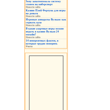
Sony запатентовала систему
ставок на киберспорт
Новости сайта
Казино Плей Фортуна для игры
на деньги
Новости сайта
Игровые аппараты Вулкан: как
сорвать куш
Новости сайта
В какие азартные игры можно
играть в казино Вулкан 24
онлайн?
Новости сайта
14 невероятных фактов, в
которые трудно поверить
Факты