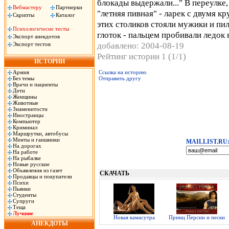
блокады выдержали..." В переулке,
Вебмастеру
Партнерки
"летняя пивная" - ларек с двумя к
Скрипты
Каталог
этих столиков стояли мужики и пил
Психологичесие тесты
глоток - пальцем пробивали ледок 
Экспорт анекдотов
добавлено: 2004-08-19
Экспорт тестов
Рейтинг истории 1 (1/1)
ИСТОРИИ
Армия
Ссылка на историю
Без темы
Отправить другу
Врачи и пациенты
Дети
Женщины
Животные
Знаменитости
Иностранцы
Компьютер
Криминал
Маршрутки, автобусы
Менты и гаишники
MAILLIST.RU
На дорогах
На работе
На рыбалке
Новые русские
Объявления из газет
СКАЧАТЬ
Продавцы и покупатели
Психи
Пьянки
Студенты
Супруги
Теща
Лучшие
Новая камасутра
Принц Персии и пески
АНЕКДОТЫ