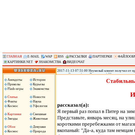
ГЛАВНАЯ
E-MAIL
WAP
RSS
РАССЫЛКИ
ПАРТНЕРКИ
ФАЙЛООБ
КАРТИНКИ.NET
ЗНАКОМСТВА
ВИДЕОЧАТ
2017-11-13 07:51:00 Неумелый клиент получил от пр
городе Эверетт (штат Вашингтон) 21-летняя прости
голову из-за того, что ей не понравился оральный 
Анекдоты
Истории
Стабильны
Пули застряли у него в голове, он не может говорить
Приколы
Курьезы
Flash-игры
Знакомства
И
Статьи
Новости
Факты
Наука
рассказал(а):
Космос
Уфология
Я первый раз попал в Питер на зим
Картинки
Смешные
Представьте, январь месяц, на ули
Звезды
Животные
короткими преребежками от магазин
Обои
Девушки
вкопаный: "Да-a, куда там немцам б
Космос
Природа