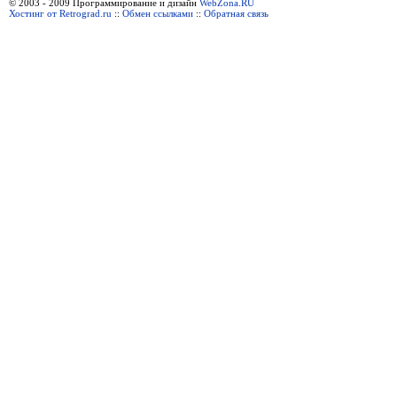
© 2003 - 2009 Программирование и дизайн
WebZona.RU
Хостинг от Retrograd.ru
::
Обмен ссылками
::
Обратная связь