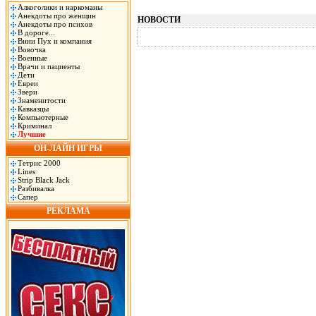
Алкоголики и наркоманы
Анекдоты про женщин
НОВОСТИ
Анекдоты про психов
В дороге...
Вини Пух и компания
Вовочка
Военные
Врачи и пациенты
Дети
Евреи
Звери
Знаменитости
Кавказцы
Компьютерные
Криминал
Лучшие
ОН-ЛАЙН ИГРЫ
Тетрис 2000
Lines
Strip Black Jack
Разбивалка
Сапер
РЕКЛАМА