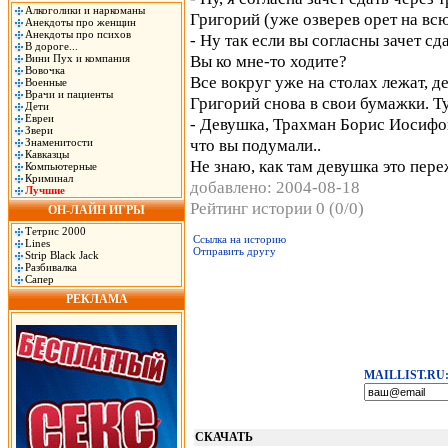
Алкоголики и наркоманы
Григорий (уже озверев орет на всю
Анекдоты про женщин
Анекдоты про психов
- Ну так если вы согласны зачет сд
В дороге...
Вы ко мне-то ходите?
Вини Пух и компания
Вовочка
Все вокруг уже на столах лежат, д
Военные
Врачи и пациенты
Григорий снова в свои бумажки. Тут
Дети
Евреи
- Девушка, Трахман Борис Иосифови
Звери
что вы подумали..
Знаменитости
Кавказцы
Не знаю, как там девушка это пер
Компьютерные
Криминал
добавлено: 2004-08-18
Лучшие
Рейтинг истории 0 (0/0)
ОН-ЛАЙН ИГРЫ
Тетрис 2000
Ссылка на историю
Lines
Отправить другу
Strip Black Jack
Разбивалка
Сапер
РЕКЛАМА
MAILLIST.RU
СКАЧАТЬ