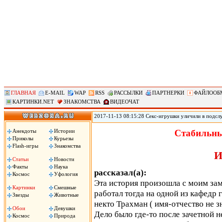
ГЛАВНАЯ
E-MAIL
WAP
RSS
РАССЫЛКИ
ПАРТНЕРКИ
ФАЙЛООБ
КАРТИНКИ.NET
ЗНАКОМСТВА
ВИДЕОЧАТ
2017-11-13 08:15:28 Секс-игрушки уличили в подсл
позволяет удаленно контролировать секс-игрушки, по
использования устройств. По данным юзеров, прило
Анекдоты
Истории
Стабильны
затем сохраняло в памяти телефона. .
Приколы
Курьезы
Flash-игры
Знакомства
И
Статьи
Новости
Факты
Наука
рассказал(а):
Космос
Уфология
Эта история произошла с моим зам
Картинки
Смешные
работал тогда на одной из кафедр 
Звезды
Животные
некто Трахман ( имя-отчество не з
Обои
Девушки
Дело было где-то после зачетной н
Космос
Природа