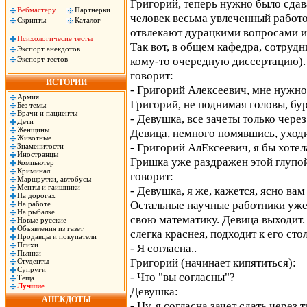
Григорий, теперь нужно было сдава
Вебмастеру
Партнерки
человек весьма увлеченный работой
Скрипты
Каталог
отвлекают дурацкими вопросами и 
Психологичесие тесты
Так вот, в общем кафедра, сотрудн
Экспорт анекдотов
кому-то очередную диссертацию). 
Экспорт тестов
говорит:
ИСТОРИИ
- Григорий Алексеевич, мне нужно в
Армия
Григорий, не поднимая головы, бур
Без темы
Врачи и пациенты
- Девушка, все зачеты только чере
Дети
Женщины
Девица, немного помявшись, уходит
Животные
- Григорий АлЕксеевич, я бы хотел
Знаменитости
Иностранцы
Гришка уже раздражен этой глупой
Компьютер
Криминал
говорит:
Маршрутки, автобусы
Менты и гаишники
- Девушка, я же, кажется, ясно вам
На дорогах
Остальные научные работники уже
На работе
На рыбалке
свою математику. Девица выходит.
Новые русские
Объявления из газет
слегка краснея, подходит к его сто
Продавцы и покупатели
Психи
- Я согласна..
Пьянки
Григорий (начинает кипятиться):
Студенты
Супруги
- Что "вы согласны"?
Теща
Лучшие
Девушка:
АНЕКДОТЫ
- Ну, я согласна зачет сдать через т