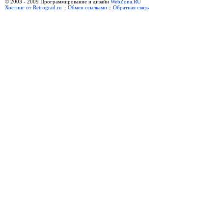
© 2003 - 2009 Программирование и дизайн
WebZona.RU
Хостинг от Retrograd.ru
::
Обмен ссылками
::
Обратная связь