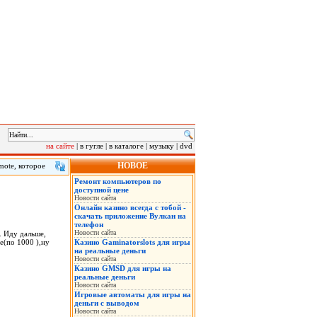
на сайте
|
в гугле
|
в каталоге
|
музыку
|
dvd
НОВОЕ
mote, которое
время
Ремонт компьютеров по
ти минут, а
доступной цене
Новости сайта
Онлайн казино всегда с тобой -
скачать приложение Вулкан на
телефон
Новости сайта
. Иду дальше,
е(по 1000 ),ну
Казино Gaminatorslots для игры
на реальные деньги
Новости сайта
Казино GMSD для игры на
реальные деньги
Новости сайта
Игровые автоматы для игры на
деньги с выводом
Новости сайта