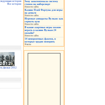
ледующая история
Sony запатентовала систему
Все истории
ставок на киберспорт
Новости сайта
Казино Плей Фортуна для игры
на деньги
Новости сайта
Игровые аппараты Вулкан: как
сорвать куш
Новости сайта
В какие азартные игры можно
играть в казино Вулкан 24
онлайн?
Новости сайта
14 невероятных фактов, в
которые трудно поверить
Факты
ать фильм 2012