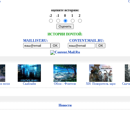
ю
С
оцените историю:
-2
-1
0
1
2
ИСТОРИИ ПОЧТОЙ:
MAILLIST.RU:
CONTENT.MAIL.RU:
 и похи
Скайлайн
Обои - Фэнтези
ХН: Покоритель зари
Скач
Новости