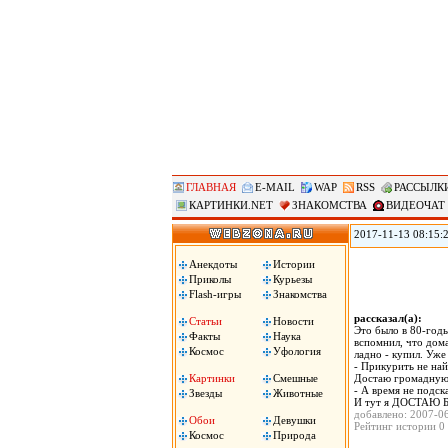
ГЛАВНАЯ
E-MAIL
WAP
RSS
РАССЫЛК
КАРТИНКИ.NET
ЗНАКОМСТВА
ВИДЕОЧАТ
2017-11-13 08:15:
позволяет удаленно
использования уст
Анекдоты
Истории
затем сохраняло в 
Приколы
Курьезы
Flash-игры
Знакомства
рассказал(а):
Статьи
Новости
Это было в 80-годы
Факты
Наука
вспомнил, что дома
Космос
Уфология
ладно - купил. Уж
- Прикурить не най
Картинки
Смешные
Достаю громадную 
- А время не подс
Звезды
Животные
И тут я ДОСТАЮ 
добавлено: 2007-0
Обои
Девушки
Рейтинг истории 0 
Космос
Природа