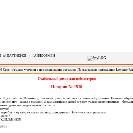
И
ПАРТНЕРКИ
ФАЙЛООБМЕН
28 Секс-игрушки уличили в подслушивании оргазмов. Пользователи приложения Lovense Re
 контролировать секс-игрушки, пожаловались на то, что сервис записывает аудио-файлы во 
ройств. По данным юзеров, приложение создавало аудиофайл продолжительностью около шес
Стабильный доход для вебмастеров
памяти телефона. .
История № 1510
. Иду с работы. Вспомнил, что жена просила забрать из ремонта будильник. Пошел - забрал
 спичек нет - зашел в магазин, а там маленьких коробков нет, только хозяйственные - больши
е около дома подходит мужик и говорит:
дется?
коробку - мужик, ухмыльнувшись, прикуривает. Затянулся, и спрашивает:
кажешь?
БУДИЛЬНИК!!!!
6-06
(0/0)