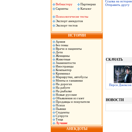
Ссылка на истори
Вебмастеру
Партнерки
Отправить другу
Скрипты
Каталог
Психологичесие тесты
Экспорт анекдотов
Экспорт тестов
ИСТОРИИ
Армия
Без темы
Врачи и пациенты
Дети
Женщины
Животные
СКАЧАТЬ
Знаменитости
Иностранцы
Компьютер
Криминал
Маршрутки, автобусы
Менты и гаишники
На дорогах
Перси Джексон
На работе
На рыбалке
Новые русские
Объявления из газет
НОВОСТИ
Продавцы и покупатели
Психи
Пьянки
Студенты
Супруги
Теща
Лучшие
АНЕКДОТЫ