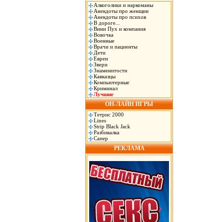
Алкоголики и наркоманы
Анекдоты про женщин
Анекдоты про психов
В дороге...
Вини Пух и компания
Вовочка
Военные
Врачи и пациенты
Дети
Евреи
Звери
Знаменитости
Кавказцы
Компьютерные
Криминал
Лучшие
ОН-ЛАЙН ИГРЫ
Тетрис 2000
Lines
Strip Black Jack
Разбивалка
Сапер
РЕКЛАМА