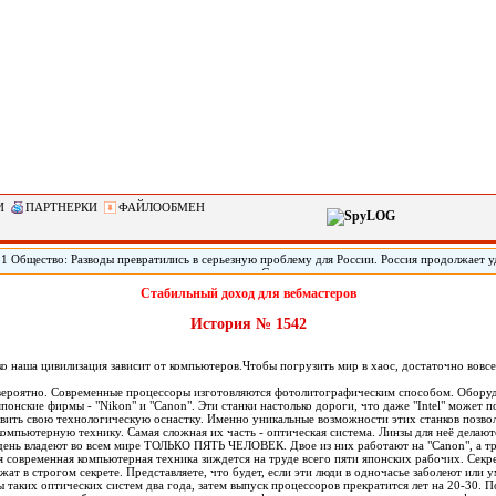
И
ПАРТНЕРКИ
ФАЙЛООБМЕН
51 Общество: Разводы превратились в серьезную проблему для России. Россия продолжает 
по такому показателю, как количество разводов. Социологи называют это одним из главных
зовов и, как следствие, потенциальных угроз для экономики. Но чтобы укрепить институт 
Стабильный доход для вебмастеров
литься с вектором его развития.
История № 1542
ко наша цивилизация зависит от компьютеров.Чтобы погрузить мир в хаос, достаточно вовсе
евероятно. Современные процессоры изготовляются фотолитографическим способом. Оборуд
японские фирмы - "Nikon" и "Canon". Эти станки настолько дороги, что даже "Intel" может п
новить свою технологическую оснастку. Именно уникальные возможности этих станков позво
омпьютерную технику. Самая сложная их часть - оптическая система. Линзы для неё делают
 день владеют во всем мире ТОЛЬКО ПЯТЬ ЧЕЛОВЕК. Двое из них работают на "Canon", а тро
я современная компьютерная техника зиждется на труде всего пяти японских рабочих. Секр
жат в строгом секрете. Представляете, что будет, если эти люди в одночасье заболеют или 
ы таких оптических систем два года, затем выпуск процессоров прекратится лет на 20-30.