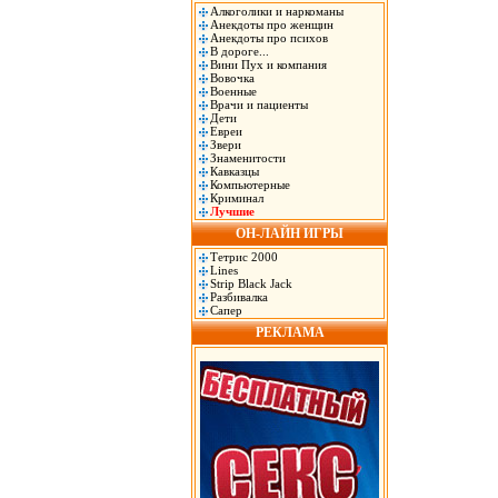
Алкоголики и наркоманы
Анекдоты про женщин
Анекдоты про психов
В дороге...
Вини Пух и компания
Вовочка
Военные
Врачи и пациенты
Дети
Евреи
Звери
Знаменитости
Кавказцы
Компьютерные
Криминал
Лучшие
ОН-ЛАЙН ИГРЫ
Тетрис 2000
Lines
Strip Black Jack
Разбивалка
Сапер
РЕКЛАМА