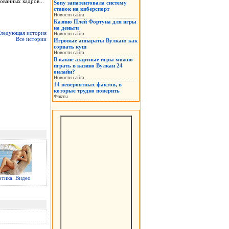
ованных кадров...
Sony запатентовала систему
ставок на киберспорт
Новости сайта
Казино Плей Фортуна для игры
на деньги
ледующая история
Новости сайта
Все истории
Игровые аппараты Вулкан: как
сорвать куш
Новости сайта
В какие азартные игры можно
играть в казино Вулкан 24
онлайн?
Новости сайта
14 невероятных фактов, в
которые трудно поверить
Факты
отика. Видео