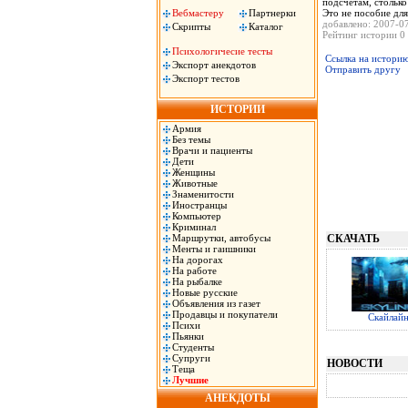
подсчетам, столько
Вебмастеру
Партнерки
Это не пособие для
добавлено: 2007-0
Скрипты
Каталог
Рейтинг истории 0 
Психологичесие тесты
Ссылка на истори
Экспорт анекдотов
Отправить другу
Экспорт тестов
ИСТОРИИ
Армия
Без темы
Врачи и пациенты
Дети
Женщины
Животные
Знаменитости
Иностранцы
Компьютер
Криминал
Маршрутки, автобусы
СКАЧАТЬ
Менты и гаишники
На дорогах
На работе
На рыбалке
Новые русские
Объявления из газет
Продавцы и покупатели
Скайлай
Психи
Пьянки
Студенты
Супруги
НОВОСТИ
Теща
Лучшие
АНЕКДОТЫ