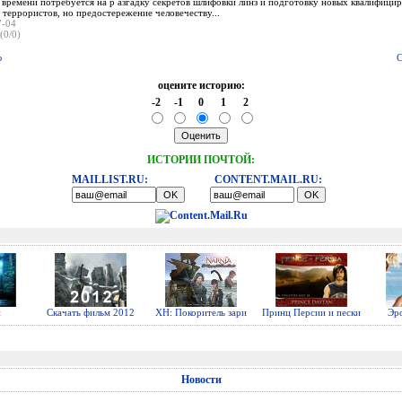
 времени потребуется на р азгадку секретов шлифовки линз и подготовку новых квалифицир
 террористов, но предостережение человечеству...
7-04
(0/0)
ю
С
оцените историю:
-2
-1
0
1
2
ИСТОРИИ ПОЧТОЙ:
MAILLIST.RU:
CONTENT.MAIL.RU:
н
Скачать фильм 2012
ХН: Покоритель зари
Принц Персии и пески
Эр
Новости