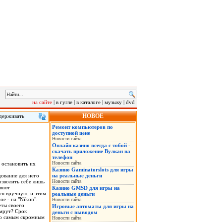
на сайте
|
в гугле
|
в каталоге
|
музыку
|
dvd
НОВОЕ
удерживать
Ремонт компьютеров по
семьи,
доступной цене
Новости сайта
Онлайн казино всегда с тобой -
скачать приложение Вулкан на
телефон
Новости сайта
 остановить их
Казино Gaminatorslots для игры
ование для него
на реальные деньги
озволить себе лишь
Новости сайта
ляют
Казино GMSD для игры на
ся вручную, и этим
реальные деньги
е - на "Nikon".
Новости сайта
еты своего
Игровые автоматы для игры на
умрут? Срок
деньги с выводом
 По самым скромным
Новости сайта