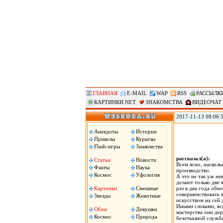
ГЛАВНАЯ
E-MAIL
WAP
RSS
РАССЫЛК
КАРТИНКИ.NET
ЗНАКОМСТВА
ВИДЕОЧАТ
2017-11-13 08:06:
мировое лидерство 
демографических вы
Анекдоты
Истории
необходимо опреде
Приколы
Курьезы
Flash-игры
Знакомства
рассказал(а):
Статьи
Новости
Всем ясно, насколь
Факты
Наука
производство.
Космос
Уфология
А это не так уж н
делают только две 
Картинки
Смешные
раз в два года об
совершенствовать к
Звезды
Животные
искусством на сей
Иными словами, вс
Обои
Девушки
мастерства они дер
Космос
Природа
безотказной служб