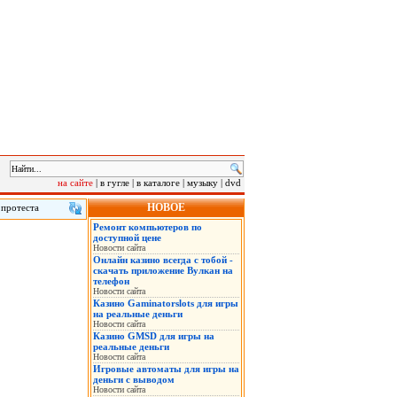
на сайте
|
в гугле
|
в каталоге
|
музыку
|
dvd
НОВОЕ
 протеста
лу на саммит
Ремонт компьютеров по
 в понедельник
доступной цене
нская военная
Новости сайта
Онлайн казино всегда с тобой -
скачать приложение Вулкан на
телефон
Новости сайта
Казино Gaminatorslots для игры
на реальные деньги
Новости сайта
Казино GMSD для игры на
реальные деньги
Новости сайта
Игровые автоматы для игры на
деньги с выводом
Новости сайта