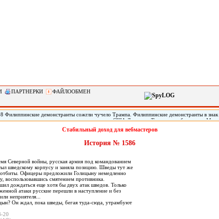
И
ПАРТНЕРКИ
ФАЙЛООБМЕН
28 Филиппинские демонстранты сожгли чучело Трампа. Филиппинские демонстранты в знак
кого империализма» сожгли чучело президента США Дональда Трампа, прибывшего в Мани
арств Юго-Восточной Азии (АСЕАН). По сообщению местных СМИ, демонстрация началась
Стабильный доход для вебмастеров
31-го саммита АСЕАН. Демонстранты, скандируя «США - империалисты!» и «Стоп, америка
чучело президента Трампа.
История № 1586
ремя Северной войны, русская армия под командованием
тыл шведскому корпусу и заняла позицию. Шведы тут же
и отбиты. Офицеры предложили Голицыну немедленно
у, воспользовавшись смятением противника.
шил дождаться еще хотя бы двух атак шведов. Только
женной атаки русские перешли в наступление и без
или неприятеля...
цын? Он ждал, пока шведы, бегая туда-сюда, утрамбуют
8-20