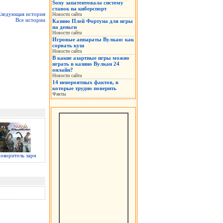
Sony запатентовала систему
ставок на киберспорт
ледующая история
Новости сайта
Все истории
Казино Плей Фортуна для игры
на деньги
Новости сайта
Игровые аппараты Вулкан: как
сорвать куш
Новости сайта
В какие азартные игры можно
играть в казино Вулкан 24
онлайн?
Новости сайта
14 невероятных фактов, в
которые трудно поверить
Факты
окоритель зари