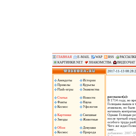
ГЛАВНАЯ
E-MAIL
WAP
RSS
РАССЫЛК
КАРТИНКИ.NET
ЗНАКОМСТВА
ВИДЕОЧАТ
2017-11-13 08:28:
против «американс
Ассоциации госуд
Анекдоты
Истории
вместе с началом 
Приколы
Курьезы
машина!», сожгли 
Flash-игры
Знакомства
рассказал(а):
Статьи
Новости
В 1714 году, во в
Факты
Наука
Голицына вышла в 
Космос
Уфология
атаковали, но был
начинать контратак
Картинки
Смешные
Однако Голицын ре
после третьей отра
Звезды
Животные
особого труда разб
Чего же ждал Голи
Обои
Девушки
снег...
Космос
Природа
добавлено: 2007-0