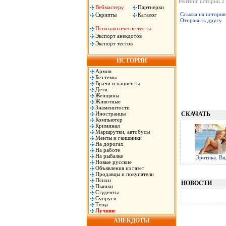
Рейтинг истории 2 
Вебмастеру
Партнерки
Ссылка на истори
Скрипты
Каталог
Отправить другу
Психологичесие тесты
Экспорт анекдотов
Экспорт тестов
ИСТОРИИ
Армия
Без темы
Врачи и пациенты
Дети
Женщины
Животные
Знаменитости
Иностранцы
СКАЧАТЬ
Компьютер
Криминал
Маршрутки, автобусы
Менты и гаишники
На дорогах
На работе
На рыбалке
Эротика. Ви
Новые русские
Объявления из газет
Продавцы и покупатели
Психи
НОВОСТИ
Пьянки
Студенты
Супруги
Теща
Лучшие
АНЕКДОТЫ