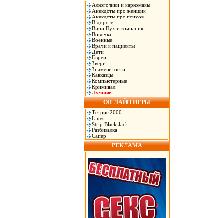
Алкоголики и наркоманы
Анекдоты про женщин
Анекдоты про психов
В дороге...
Вини Пух и компания
Вовочка
Военные
Врачи и пациенты
Дети
Евреи
Звери
Знаменитости
Кавказцы
Компьютерные
Криминал
Лучшие
ОН-ЛАЙН ИГРЫ
Тетрис 2000
Lines
Strip Black Jack
Разбивалка
Сапер
РЕКЛАМА