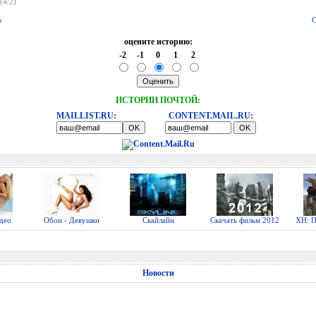
(4/2)
ю
С
оцените историю:
-2
-1
0
1
2
ИСТОРИИ ПОЧТОЙ:
MAILLIST.RU:
CONTENT.MAIL.RU:
део
Обои - Девушки
Скайлайн
Скачать фильм 2012
ХН: П
Новости